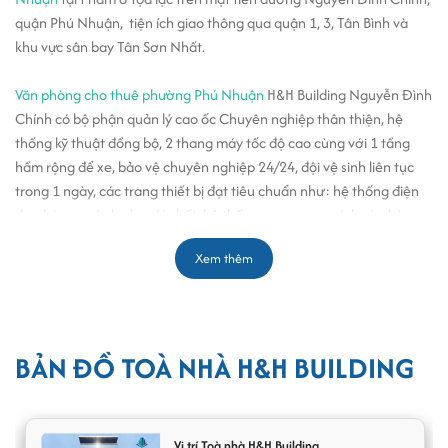
quận Phú Nhuận, tiện ích giao thông qua quận 1, 3, Tân Bình và
khu vực sân bay Tân Sơn Nhất.
Văn phòng cho thuê phường Phú Nhuận
H&H Building Nguyễn Đình
Chính có bộ phận quản lý cao ốc Chuyên nghiệp thân thiện, hệ
thống kỹ thuật đồng bộ, 2 thang máy tốc độ cao cùng với 1 tầng
hầm rộng để xe, bảo vệ chuyên nghiệp 24/24, đội vệ sinh liên tục
trong 1 ngày, các trang thiết bị đạt tiêu chuẩn như: hệ thống điện
dự phòng, máy lạnh mới nhất, hệ thống camera an ninh và phòng
cháy chữa cháy hiện đại. Hệ thống điện chiếu sáng theo hệ thống
Xem thêm
bóng đôi rất tốt đảm bảo đầy đủ ánh sáng cho toàn văn phòng.
Tường vách cách âm tốt đảm bảo sự tĩnh lặng, riêng biệt của từng
công ty khác nhau trong tòa nhà. Độ cao của trần nhà đạt kích
thước chuẩn, đảm bảo sự thông thoáng cho không gian của từng
công ty.
BẢN ĐỒ TOÀ NHÀ H&H BUILDING
Bên cạnh đó tòa nhà
cho thuê văn phòng đường Nguyễn Đình
Chính quận Phú Nhuận
tại H&H Building Nguyễn Đình Chính. Tòa
Vị trí Toà nhà H&H Building