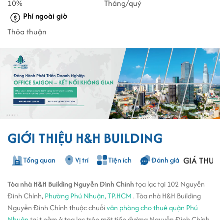
10%
Tháng/quý
Phí ngoài giờ
Thỏa thuận
GIỚI THIỆU H&H BUILDING
GIÁ THUÊ
Tổng quan
Vị trí
Tiện ích
Đánh giá
Tòa nhà H&H Building Nguyễn Đình Chính
tọa lạc tại 102 Nguyễn
Đình Chính,
Phường Phú Nhuận, TP.HCM
. Tòa nhà H&H Building
Nguyễn Đình Chính thuộc chuỗi
văn phòng cho thuê quận Phú
Nhuận
tại t nằm ở tọa lạc trên mặt tiền đường Nguyễn Đình Chính,