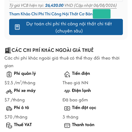
Tỷ giá VCB hiện tại:
26,420.00
VND (Cập nhật 06/08/2026)
Tham Khảo Chi Phí Thi Công Nội Thất Cơ Bản
Dự toán chi phí thi công nội thất chi tiết
(chuyên sâu)
CÁC CHI PHÍ KHÁC NGOÀI GIÁ THUÊ
Các chi phí khác ngoài giá thuê có thể thay đổi theo thời
gian
Phí quản lý
Tiền điện
$2.5 /m
/tháng
Theo giá NN
2
Phí xe máy
Điện lạnh
$7 /tháng
Đã bao gồm
Phí ô tô
Tiền đặt cọc
$70 /tháng
3 tháng
Thuế VAT
Thanh toán