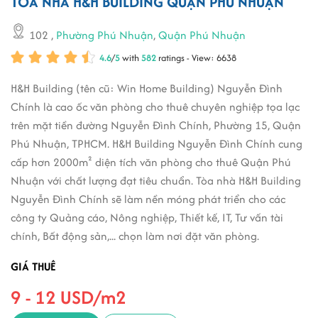
TÒA NHÀ H&H BUILDING QUẬN PHÚ NHUẬN
102
,
Phường Phú Nhuận
,
Quận Phú Nhuận
4.6
/
5
with
582
ratings - View: 6638
H&H Building (tên cũ: Win Home Building) Nguyễn Đình
Chính là cao ốc văn phòng cho thuê chuyên nghiệp tọa lạc
trên mặt tiền đường Nguyễn Đình Chính, Phường 15, Quận
Phú Nhuận, TPHCM. H&H Building Nguyễn Đình Chính cung
cấp hơn 2000m² diện tích văn phòng cho thuê Quận Phú
Nhuận với chất lượng đạt tiêu chuẩn. Tòa nhà H&H Building
Nguyễn Đình Chính sẽ làm nền móng phát triển cho các
công ty Quảng cáo, Nông nghiệp, Thiết kế, IT, Tư vấn tài
chính, Bất động sản,... chọn làm nơi đặt văn phòng.
GIÁ THUÊ
9 - 12 USD/m2