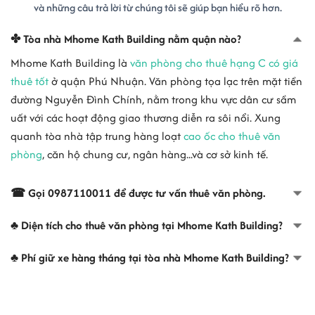
và những câu trả lời từ chúng tôi sẽ giúp bạn hiểu rõ hơn.
✤ Tòa nhà Mhome Kath Building nằm quận nào?
Mhome Kath Building là
văn phòng cho thuê hạng C có giá
thuê tốt
ở quận Phú Nhuận. Văn phòng tọa lạc trên mặt tiền
đường Nguyễn Đình Chính, nằm trong khu vực dân cư sầm
uất với các hoạt động giao thương diễn ra sôi nổi. Xung
quanh tòa nhà tập trung hàng loạt
cao ốc cho thuê văn
phòng
, căn hộ chung cư, ngân hàng...và cơ sở kinh tế.
☎ Gọi 0987110011 để được tư vấn thuê văn phòng.
♣ Diện tích cho thuê văn phòng tại Mhome Kath Building?
♣ Phí giữ xe hàng tháng tại tòa nhà Mhome Kath Building?