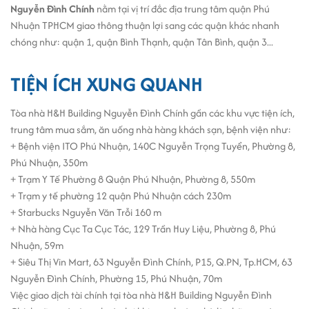
Nguyễn Đình Chính
nằm tại vị trí đắc địa trung tâm quận Phú
Nhuận TPHCM giao thông thuận lợi sang các quận khác nhanh
chóng như: quận 1, quận Bình Thạnh, quận Tân Bình, quận 3...
TIỆN ÍCH XUNG QUANH
Tòa nhà H&H Building Nguyễn Đình Chính gần các khu vực tiện ích,
trung tâm mua sắm, ăn uống nhà hàng khách sạn, bệnh viện như:
+ Bệnh viện ITO Phú Nhuận, 140C Nguyễn Trọng Tuyển, Phường 8,
Phú Nhuận, 350m
+ Trạm Y Tế Phường 8 Quận Phú Nhuận, Phường 8, 550m
+ Trạm y tế phường 12 quận Phú Nhuận cách 230m
+ Starbucks Nguyễn Văn Trỗi 160 m
+ Nhà hàng Cục Ta Cục Tác, 129 Trần Huy Liệu, Phường 8, Phú
Nhuận, 59m
+ Siêu Thị Vin Mart, 63 Nguyễn Đình Chính, P15, Q.PN, Tp.HCM, 63
Nguyễn Đình Chính, Phường 15, Phú Nhuận, 70m
Việc giao dịch tài chính tại tòa nhà H&H Building Nguyễn Đình