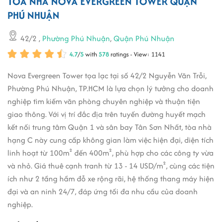
TÒA NHÀ NOVA EVERGREEN TOWER QUẬN
PHÚ NHUẬN
42/2
,
Phường Phú Nhuận
,
Quận Phú Nhuận
4.7
/
5
with
578
ratings - View: 1141
Nova Evergreen Tower tọa lạc tại số 42/2 Nguyễn Văn Trỗi,
Phường Phú Nhuận, TP.HCM là lựa chọn lý tưởng cho doanh
nghiệp tìm kiếm văn phòng chuyên nghiệp và thuận tiện
giao thông. Với vị trí đắc địa trên tuyến đường huyết mạch
kết nối trung tâm Quận 1 và sân bay Tân Sơn Nhất, tòa nhà
hạng C này cung cấp không gian làm việc hiện đại, diện tích
linh hoạt từ 100m² đến 400m², phù hợp cho các công ty vừa
và nhỏ. Giá thuê cạnh tranh từ 13 - 14 USD/m², cùng các tiện
ích như 2 tầng hầm đỗ xe rộng rãi, hệ thống thang máy hiện
đại và an ninh 24/7, đáp ứng tối đa nhu cầu của doanh
nghiệp.