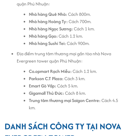
quận Phú Nhuận:
Nhà hàng Quê Nhà:
Cách 800m.
Nhà hàng Hoàng Ty:
Cách 700m.
Nhà hàng Ngọc Sương:
Cách 1 km.
Nhà hàng Gạo:
Cách 1.2 km.
Nhà hàng Sushi Tei:
Cách 900m.
Địa điểm trung tâm thương mại gần tòa nhà Nova
Evergreen tower quận Phú Nhuận:
Co.opmart Rạch Miễu:
Cách 1.2 km.
Parkson C.T Plaza:
Cách 3 km.
Emart Gò Vấp:
Cách 5 km.
Gigamall Thủ Đức:
Cách 8 km.
Trung tâm thương mại Saigon Centre:
Cách 4.5
km.
DANH SÁCH CÔNG TY TẠI NOVA