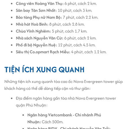
Phù hợp với doanh nghiệp từ startup đến công ty quy mô
Công viên Hoàng Văn Thụ:
6 phút, cách 2 km.
lớn
Sân bay Tân Sơn Nhất:
10 phút, cách 3 km.
Bảo tàng Phụ nữ Nam Bộ:
7 phút, cách 2.2 km.
Tại sao nên chọn văn phòng tại Nova Evergreen Tower?
Nhà hát Hoà Bình:
8 phút, cách 2.8 km.
Nếu bạn đang tìm
văn phòng cho thuê phường Phú Nhuận
với tiêu
Chùa Vĩnh Nghiêm:
5 phút, cách 1.7 km.
chuẩn chuyên nghiệp, thuận tiện giao thông, có không gian làm
Nhà sách Nguyễn Văn Cừ:
6 phút, cách 2 km.
việc chất lượng cao và mức chi phí phù hợp, thì Nova Evergreen
Phố đi bộ Nguyễn Huệ:
12 phút, cách 4.5 km.
Tower chính là điểm đến hoàn hảo. Đây là nơi lý tưởng để phát
Siêu thị Co.opmart Rạch Miễu:
4 phút, cách 1.2 km.
triển bền vững, nâng cao năng suất làm việc và xây dựng hình ảnh
doanh nghiệp chuyên nghiệp trong mắt khách hàng và đối tác.
TIỆN ÍCH XUNG QUANH
Những tiện ích xung quanh tòa cao ốc Nova Evergreen tower giúp
khách hàng có thể dễ dàng tiếp cận và thư giãn:
Địa điểm ngân hàng gần tòa nhà Nova Evergreen tower
quận Phú Nhuận:
Ngân hàng Vietcombank - Chi nhánh Phú
Nhuận:
Cách 500m.
Ngân hàng BIDV - Chi nhánh Nguyễn Văn Trỗi: