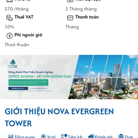
$70 /tháng
3 Tháng tháng
Thuế VAT
Thanh toán
10%
Tháng
Phí ngoài giờ
Thoả thuận
GIỚI THIỆU NOVA EVERGREEN
TOWER
Tổng quan
Vị trí
Tiện ích
Đánh giá
Danh s