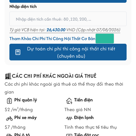
Nhập diện tích
Tỷ giá VCB hiện tại:
26,430.00
VND (Cập nhật 07/08/2026)
Tham Khảo Chi Phí Thi Công Nội Thất Cơ Bản
Dự toán chi phí thi công nội thất chi tiết
(chuyên sâu)
CÁC CHI PHÍ KHÁC NGOÀI GIÁ THUÊ
Các chi phí khác ngoài giá thuê có thể thay đổi theo thời
gian
Phí quản lý
Tiền điện
$2 /m
/tháng
Theo giá NN
2
Phí xe máy
Điện lạnh
$7 /tháng
Tính theo thực tế tiêu thụ
Phí ô tô
Tiền đặt cọc