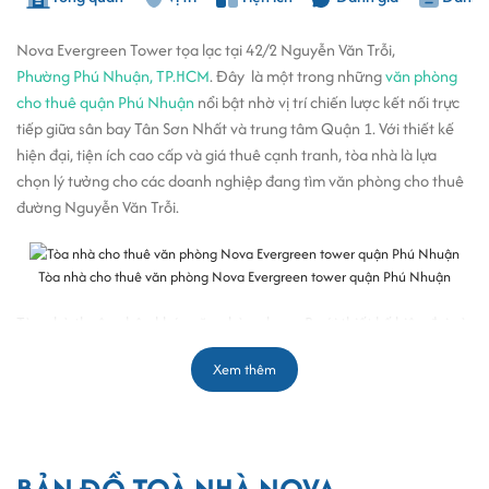
Nova Evergreen Tower tọa lạc tại 42/2 Nguyễn Văn Trỗi,
Phường Phú Nhuận, TP.HCM
. Đây là một trong những
văn phòng
cho thuê quận Phú Nhuận
nổi bật nhờ vị trí chiến lược kết nối trực
tiếp giữa sân bay Tân Sơn Nhất và trung tâm Quận 1. Với thiết kế
hiện đại, tiện ích cao cấp và giá thuê cạnh tranh, tòa nhà là lựa
chọn lý tưởng cho các doanh nghiệp đang tìm văn phòng cho thuê
đường Nguyễn Văn Trỗi.
Tòa nhà cho thuê văn phòng Nova Evergreen tower quận Phú Nhuận
Tòa nhà thuộc phân khúc văn phòng hạng B với thiết kế hiện đại và
diện tích
văn phòng cho thuê
linh hoạt, phù hợp cho mọi quy mô
Xem thêm
doanh nghiệp. Giá thuê chỉ từ 14 USD/m², Nova Evergreen Tower
không chỉ cung cấp không gian làm việc chuyên nghiệp mà còn tiết
kiệm chi phí. Các tiện ích nổi bật bao gồm hệ thống thang máy tốc
độ cao, bãi đậu xe rộng rãi, dịch vụ bảo vệ 24/7 và hệ thống điều
hòa trung tâm.