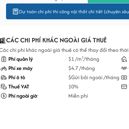
Dự toán chi phí thi công nội thất chi tiết (chuyên sâu
CÁC CHI PHÍ KHÁC NGOÀI GIÁ THUÊ
Các chi phí khác ngoài giá thuê có thể thay đổi theo thời
Phí quản lý
$1 /m
/tháng
2
Phí xe máy
$4.7 /tháng
Phí ô tô
$Gửi bãi ngoài /tháng
Thuế VAT
10%
Phí ngoài giờ
Miễn phí