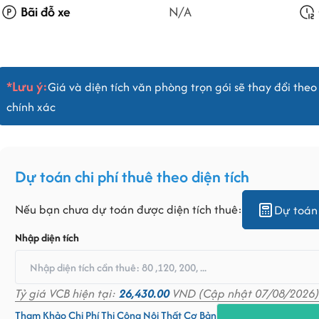
Bãi đỗ xe
N/A
*Lưu ý:
Giá và diện tích văn phòng trọn gói sẽ thay đổi theo 
chính xác
Dự toán chi phí thuê theo diện tích
Nếu bạn chưa dự toán được diện tích thuê:
Dự toán 
Nhập diện tích
Tỷ giá VCB hiện tại:
26,430.00
VND (Cập nhật 07/08/2026)
Tham Khảo Chi Phí Thi Công Nội Thất Cơ Bản