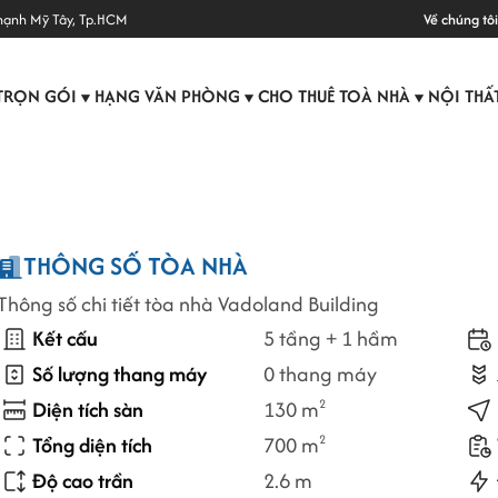
hạnh Mỹ Tây, Tp.HCM
Về chúng tôi
TRỌN GÓI
HẠNG VĂN PHÒNG
CHO THUÊ TOÀ NHÀ
NỘI THẤ
▼
▼
▼
THÔNG SỐ TÒA NHÀ
Thông số chi tiết tòa nhà Vadoland Building
Kết cấu
5 tầng + 1 hầm
Số lượng thang máy
0 thang máy
Diện tích sàn
130 m
2
Tổng diện tích
700 m
2
Độ cao trần
2.6 m