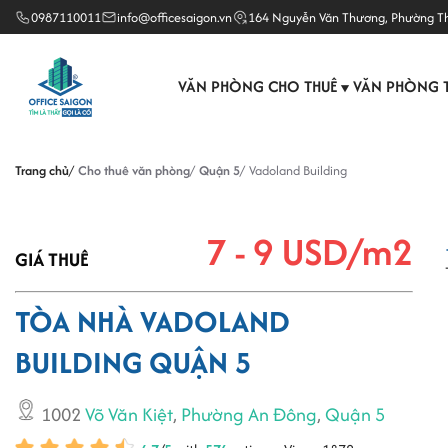
0987110011
info@officesaigon.vn
164 Nguyễn Văn Thương, Phường T
VĂN PHÒNG CHO THUÊ
VĂN PHÒNG 
▼
Trang chủ
Cho thuê văn phòng
Quận 5
Vadoland Building
7 - 9 USD/m2
GIÁ THUÊ
TÒA NHÀ VADOLAND
BUILDING QUẬN 5
1002
Võ Văn Kiệt
,
Phường An Đông
,
Quận 5