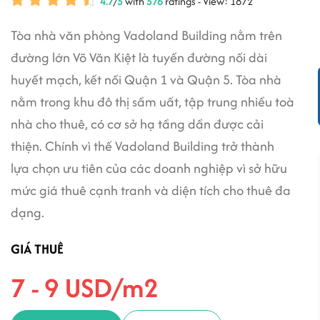
4.7
/
5
with
576
ratings - View: 1872
Tòa nhà văn phòng Vadoland Building nằm trên
đường lớn Võ Văn Kiệt là tuyến đường nối dài
huyết mạch, kết nối Quận 1 và Quận 5. Tòa nhà
nằm trong khu đô thị sầm uất, tập trung nhiều toà
nhà cho thuê, có cơ sở hạ tầng dần được cải
thiện. Chính vì thế Vadoland Building trở thành
lựa chọn ưu tiên của các doanh nghiệp vì sở hữu
mức giá thuê cạnh tranh và diện tích cho thuê đa
dạng.
GIÁ THUÊ
7 - 9 USD/m2