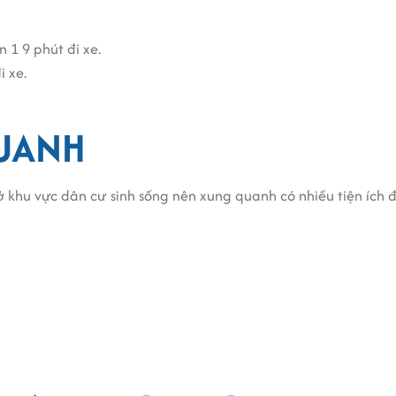
1 9 phút đi xe.
 xe.
QUANH
 khu vực dân cư sinh sống nên xung quanh có nhiều tiện ích 