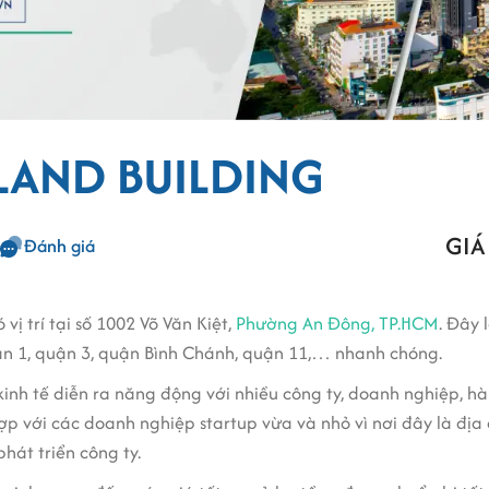
LAND BUILDING
GIÁ
Đánh giá
 vị trí tại số 1002 Võ Văn Kiệt,
Phường An Đông, TP.HCM
. Đây 
uận 1, quận 3, quận Bình Chánh, quận 11,… nhanh chóng.
nh tế diễn ra năng động với nhiều công ty, doanh nghiệp, hà
p với các doanh nghiệp startup vừa và nhỏ vì nơi đây là địa 
hát triển công ty.