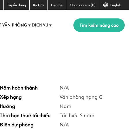
Tuyển dụng
Ký Gửi
Liên hệ
Chọn đi xem [0]
English
Tìm kiếm nâng cao
T VĂN PHÒNG
DỊCH VỤ
▼
▼
Năm hoàn thành
N/A
Xếp hạng
Văn phòng hạng C
Hướng
Nam
Thời hạn thuê tối thiểu
Tối thiểu 2 năm
Điện dự phòng
N/A