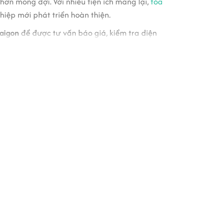
ơn mong đợi. Với nhiều tiện ích mang lại,
tòa
hiệp mới phát triển hoàn thiện.
Saigon
để được tư vấn báo giá, kiểm tra diện
ạo cảm giác sang trọng. Tòa nhà cho lắp thêm
ự nhiên.
ăn phòng làm việc
. Tòa nhà có diện tích thuê đa
cho công việc như: