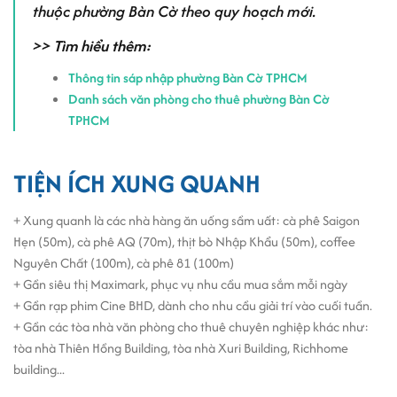
thuộc phường Bàn Cờ theo quy hoạch mới.
>> Tìm hiểu thêm:
Thông tin sáp nhập phường Bàn Cờ TPHCM
Danh sách văn phòng cho thuê phường Bàn Cờ
TPHCM
TIỆN ÍCH XUNG QUANH
+ Xung quanh là các nhà hàng ăn uống sầm uất: cà phê Saigon
Hẹn (50m), cà phê AQ (70m), thịt bò Nhập Khẩu (50m), coffee
Nguyên Chất (100m), cà phê 81 (100m)
+ Gần siêu thị Maximark, phục vụ nhu cầu mua sắm mỗi ngày
+ Gần rạp phim Cine BHD, dành cho nhu cầu giải trí vào cuối tuần.
+ Gần các tòa nhà văn phòng cho thuê chuyên nghiệp khác như:
tòa nhà Thiên Hồng Building, tòa nhà Xuri Building,
Richhome
building
...