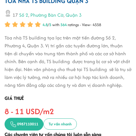
TÒA NHÀ TS BUILDING QUẬN 3
17
Số 2
,
Phường Bàn Cờ
,
Quận 3
4.8
/
5
with
564
ratings - View: 4558
Tòa nhà TS building tọa lạc trên mặt tiền đường Số 2,
Phường 4, Quận 3. Vị trí gần các tuyến đường lớn, thuận
tiện di chuyển vào trung tâm thành phố và các cơ sở hành
chính. Bên cạnh đó, TS building được trang bị cơ sở vật chất
hiện đại. Nên văn phòng cho thuê tại TS building sẽ là trụ sở
làm việc lý tưởng, mở ra nhiều cơ hội hợp tác kinh doanh,
nâng tầm đẳng cấp các công ty và đơn vị doanh nghiệp.
GIÁ THUÊ
8 - 11 USD/m2
0987110011
Tư vấn nhanh
Các chuyên viên tư vấn chúng tôi luôn sẵn sàng