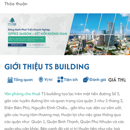
Thỏa thuận
GIỚI THIỆU TS BUILDING
GIÁ THUÊ
Tổng quan
Vị trí
Tiện ích
Đánh giá
Văn phòng cho thuê
TS building
tọa lạc trên mặt tiền đường Số 2,
gần các tuyến đường lớn và quan trọng của quận 3 như 3 tháng 2,
Điện Biên Phủ, Nguyễn Đình Chiểu... gần khu vực dân cư sầm uất,
gần các trung tâm thương mại, thuận lợi cho việc giao thông qua
các quận như: Quận 1, Quận Bình Thạnh, Quận Phú Nhuận và các
quận phụ cận khác. Bên cạnh đó với vị trí thuận tiện như vậy, toà