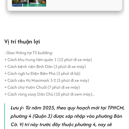
định và chuyên nghiệp, máy phát điện công suất lớn đảm bảo đầy
đủ diện năng cần thiết cho toàn bộ tòa nhà khi mất điện.Sự bài trí
phù hợp về phong thủy cho tất cả các công ty khi thuê văn phòng
tại đây... Và rất nhiều thuận lợi khác, chính vì lẽ đó
văn phòng cho
thuê quận 3
TS building
chính là nơi lý tưởng cho quý công ty lựa
chọn làm nơi đặt trụ sở kinh doanh.
Vị trí thuận lợi
- Giao thông tại
TS building
:
+ Cách khu trung tâm quân 1 (12 phút đi xe máy)
+ Cách bệnh viện Bình Dân (3 phút đi xe máy)
+ Cách ngã tư Điện Biên Phủ (3 phút đi bộ)
+ Cách siệu thị Maximark 3-2 (5 phút đi xe máy)
+ Cách chợ Vườn Chuối (7 phút đi xe máy)
+ Cách vòng xoay Dân Chủ (10 phút đi xem máy)...
Lưu ý:
Từ năm 2025, theo quy hoạch mới tại TPHCM,
phường 4 (Quận 3) được sáp nhập vào phường Bàn
Cờ. Vị trí này trước đây thuộc phường 4, nay sẽ