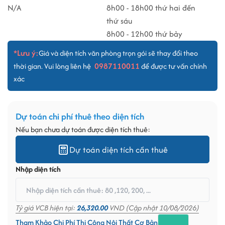
N/A
8h00 - 18h00 thứ hai đến
thứ sáu
8h00 - 12h00 thứ bảy
*Lưu ý:
Giá và diện tích văn phòng trọn gói sẽ thay đổi theo
0987110011
thời gian. Vui lòng liên hệ
để được tư vấn chính
xác
Dự toán chi phí thuê theo diện tích
Nếu bạn chưa dự toán được diện tích thuê:
Dự toán diện tích cần thuê
Nhập diện tích
Tỷ giá VCB hiện tại:
26,320.00
VND (Cập nhật 10/08/2026)
Tham Khảo Chi Phí Thi Công Nội Thất Cơ Bản