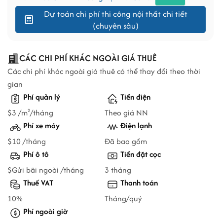
Dự toán chi phí thi công nội thất chi tiết
(chuyên sâu)
CÁC CHI PHÍ KHÁC NGOÀI GIÁ THUÊ
Các chi phí khác ngoài giá thuê có thể thay đổi theo thời
gian
Phí quản lý
Tiền điện
$3 /m
/tháng
Theo giá NN
2
Phí xe máy
Điện lạnh
$10 /tháng
Đã bao gồm
Phí ô tô
Tiền đặt cọc
$Gửi bãi ngoài /tháng
3 tháng
Thuế VAT
Thanh toán
10%
Tháng/quý
Phí ngoài giờ