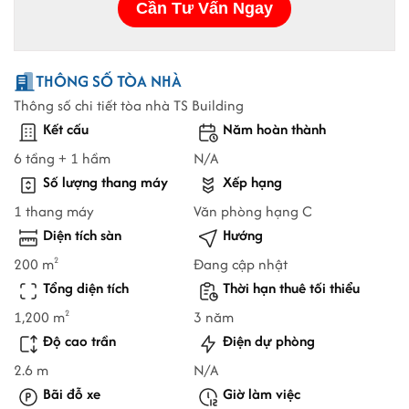
THÔNG SỐ TÒA NHÀ
Thông số chi tiết tòa nhà TS Building
Kết cấu
Năm hoàn thành
6 tầng + 1 hầm
N/A
Số lượng thang máy
Xếp hạng
1 thang máy
Văn phòng hạng C
Diện tích sàn
Hướng
200 m
Đang cập nhật
2
Tổng diện tích
Thời hạn thuê tối thiểu
1,200 m
3 năm
2
Độ cao trần
Điện dự phòng
2.6 m
N/A
Bãi đỗ xe
Giờ làm việc