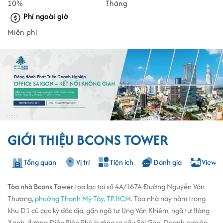
10%
Tháng
Phí ngoài giờ
Miễn phí
GIỚI THIỆU BCONS TOWER
Tổng quan
Vị trí
Tiện ích
Đánh giá
View 3
Tòa nhà Bcons Tower
tọa lạc tại số 4A/167A Đường Nguyễn Văn
Thương,
phường Thạnh Mỹ Tây, TP.HCM
. Tòa nhà này nằm trong
khu D1 cũ cực kỳ đắc địa, gần ngã tư Ung Văn Khiêm, ngã tư Hàng
Xanh, đường Điện Biên Phủ hướng ra cầu Sài Gòn. Doanh nghiệp