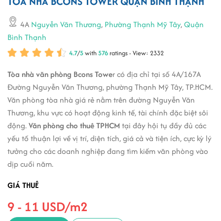
TÒA NHÀ BCONS TOWER QUẬN BÌNH THẠNH
4A
Nguyễn Văn Thương
,
Phường Thạnh Mỹ Tây
,
Quận
Bình Thạnh
4.7
/
5
with
576
ratings - View: 2332
Tòa nhà văn phòng Bcons Towe
r có địa chỉ tại số 4A/167A
Đường Nguyễn Văn Thương, phường Thạnh Mỹ Tây, TP.HCM.
Văn phòng tòa nhà giá rẻ nằm trên đường Nguyễn Văn
Thương, khu vực có hoạt động kinh tế, tài chính đặc biệt sôi
động.
Văn phòng cho thuê TPHCM
tại đây hội tụ đầy đủ các
yếu tố thuận lợi về vị trí, diện tích, giá cả và tiện ích, cực kỳ lý
tưởng cho các doanh nghiệp đang tìm kiếm văn phòng vào
dịp cuối năm.
GIÁ THUÊ
9 - 11 USD/m2