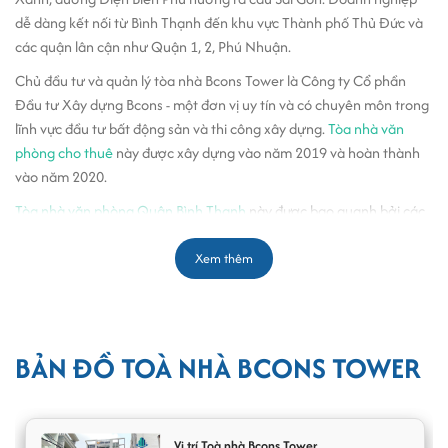
dễ dàng kết nối từ Bình Thạnh đến khu vực Thành phố Thủ Đức và
các quận lân cận như Quận 1, 2, Phú Nhuận.
Chủ đầu tư và quản lý tòa nhà Bcons Tower là Công ty Cổ phần
Đầu tư Xây dựng Bcons - một đơn vị uy tín và có chuyên môn trong
lĩnh vực đầu tư bất động sản và thi công xây dựng.
Tòa nhà văn
phòng cho thuê
này được xây dựng vào năm 2019 và hoàn thành
vào năm 2020.
Tòa nhà văn phòng Quận Bình Thạnh
này được bao quanh bởi các
công trình như Pearl Plaza, Landmark 81 và vô vàng các tiện ích
ngân hàng, trường học, quán ăn, cửa hàng thời trang, cửa hàng
Xem thêm
dịch vụ. Bcons Tower Nguyễn Văn Thương nằm trong khu vực thu
hút sự quan tâm của nhiều doanh nghiệp nên mặt bằng cho thuê
tại đây có tỷ lệ lấp đầy luôn ở mức cao.
BẢN ĐỒ TOÀ NHÀ BCONS TOWER
===> Có thể bạn quan tâm:
Thông tin phường Thạnh
Mỹ Tây sau sáp nhập
Vị trí Toà nhà Bcons Tower