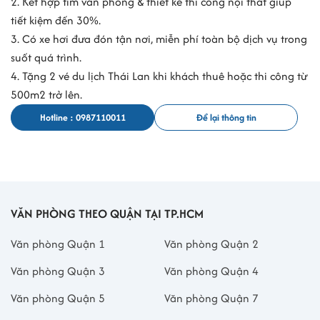
2. Kết hợp tìm văn phòng & thiết kế thi công nội thất giúp
xem văn phòng
tiết kiệm đến 30%.
Dịch vụ đang cho thuê
Văn phòng truyền thống
3. Có xe hơi đưa đón tận nơi, miễn phí toàn bộ dịch vụ trong
suốt quá trình.
4. Tặng 2 vé du lịch Thái Lan khi khách thuê hoặc thi công từ
500m2 trở lên.
Hotline : 0987110011
Để lại thông tin
VĂN PHÒNG THEO QUẬN TẠI TP.HCM
Văn phòng Quận 1
Văn phòng Quận 2
Văn phòng Quận 3
Văn phòng Quận 4
Văn phòng Quận 5
Văn phòng Quận 7