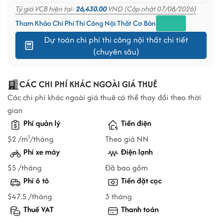
Tỷ giá VCB hiện tại:
26,430.00
VND (Cập nhật 07/08/2026)
Tham Khảo Chi Phí Thi Công Nội Thất Cơ Bản
Dự toán chi phí thi công nội thất chi tiết
(chuyên sâu)
CÁC CHI PHÍ KHÁC NGOÀI GIÁ THUÊ
Các chi phí khác ngoài giá thuê có thể thay đổi theo thời
gian
Phí quản lý
Tiền điện
$2 /m
/tháng
Theo giá NN
2
Phí xe máy
Điện lạnh
$5 /tháng
Đã bao gồm
Phí ô tô
Tiền đặt cọc
$47.5 /tháng
3 tháng
Thuế VAT
Thanh toán