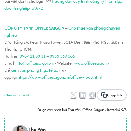
Bài viết dành cho bạn:
✍
Hướng dẫn quy trình đăng ký thành lập
doanh nghiệp từ A - Z
CÔNG TY TNHH OFFICE SAIGON
–
Cho thuê văn phòng chuyên
nghiệp
Đ/c: Tầng 24, Pearl Plaza Tower, 561A Điện Biên Phủ, P.25, Q.Bình
Thạnh, TpHCM.
Hotline:
0987 11 00 11
–
0938 339 086
Email:
info@officesaigon.vn
- Website:
www.officesaigon.vn
Để
xem văn phòng thực tế ảo
truy
cập tại
https://www.officesaigon.vn/office-vr360.html
Chia sẻ bài viết
Copy link
Được cập nhật bởi
Thu Vân
, Office Saigon - Rated:
4.9/5
Thu Vân