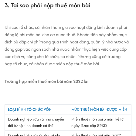
3. Tại sao phải nộp thuế môn bài
Khi các tổ chức, cá nhân tham gia vào hoạt động kinh doanh phải
đóng lệ phí môn bài cho cơ quan thuế. Khoản tiền này nhằm mục
đích bù đắp chi phí trong quá trình hoạt động, quản lý nhà nước và
đóng góp vào ngân sách nhà nước nhằm thực hiện việc cung cấp
các dịch vụ công cho tổ chức, cá nhân. Nhưng cũng có trường
hợp tổ chức, cá nhân được miễn nộp thuế môn bài.
Trường hợp miễn thuế môn bài năm 2022 là:
LOẠI HÌNH TỔ CHỨC VỐN
MỨC THUẾ MÔN BÀI ĐƯỢC MIỄN
Doanh nghiệp vừa và nhỏ chuyển
Miễn thuế môn bài 3 năm kể từ
đổi từ hộ kinh doanh cá thể
ngày được cấp GPKD
Doanh nghiệp và các đơn vị phụ
Miễn thuế môn bài năm 2022