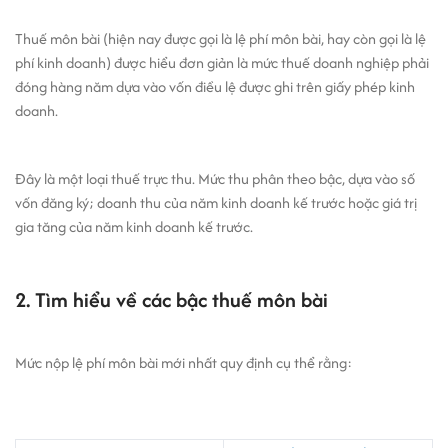
Thuế môn bài (hiện nay được gọi là lệ phí môn bài, hay còn gọi là lệ
phí kinh doanh) được hiểu đơn giản là mức thuế doanh nghiệp phải
đóng hàng năm dựa vào vốn điều lệ được ghi trên giấy phép kinh
doanh.
Đây là một loại thuế trực thu. Mức thu phân theo bậc, dựa vào số
vốn đăng ký; doanh thu của năm kinh doanh kế trước hoặc giá trị
gia tăng của năm kinh doanh kế trước.
2. Tìm hiểu về các bậc thuế môn bài
Mức nộp lệ phí môn bài mới nhất quy định cụ thể rằng: