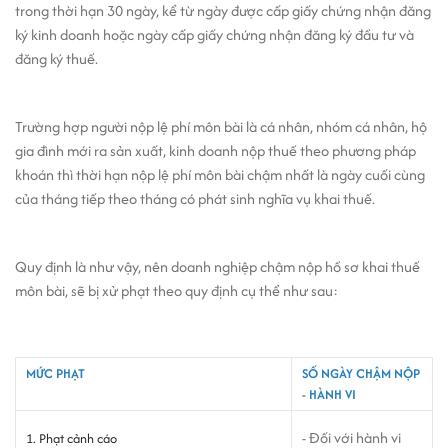
trong thời hạn 30 ngày, kể từ ngày được cấp giấy chứng nhận đăng
ký kinh doanh hoặc ngày cấp giấy chứng nhận đăng ký đầu tư và
đăng ký thuế.
Trường hợp người nộp lệ phí môn bài là cá nhân, nhóm cá nhân, hộ
gia đình mới ra sản xuất, kinh doanh nộp thuế theo phương pháp
khoán thì thời hạn nộp lệ phí môn bài chậm nhất là ngày cuối cùng
của tháng tiếp theo tháng có phát sinh nghĩa vụ khai thuế.
Quy định là như vậy, nên doanh nghiệp chậm nộp hồ sơ khai thuế
môn bài, sẽ bị xử phạt theo quy định cụ thể như sau:
MỨC PHẠT
SỐ NGÀY CHẬM NỘP
- HÀNH VI
- Đối với hành vi
1. Phạt cảnh cáo