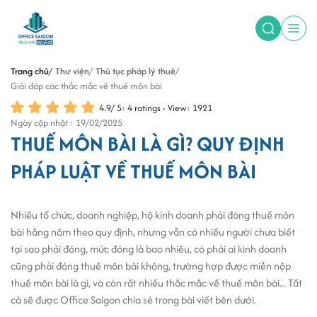
Trang chủ
Thư viện
Thủ tục pháp lý thuê
Giải đáp các thắc mắc về thuế môn bài
4.9
/
5
:
4
ratings - View: 1921
Ngày cập nhật : 19/02/2025
THUẾ MÔN BÀI LÀ GÌ? QUY ĐỊNH
PHÁP LUẬT VỀ THUẾ MÔN BÀI
Nhiều tổ chức, doanh nghiệp, hộ kinh doanh phải đóng thuế môn
bài hằng năm theo quy định, nhưng vẫn có nhiều người chưa biết
tại sao phải đóng, mức đóng là bao nhiêu, có phải ai kinh doanh
cũng phải đóng thuế môn bài không, trường hợp được miễn nộp
thuế môn bài là gì, và còn rất nhiều thắc mắc về thuế môn bài... Tất
cả sẽ được Office Saigon chia sẻ trong bài viết bên dưới.