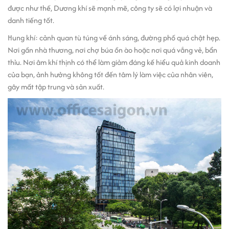
được như thế, Dương khí sẽ mạnh mẽ, công ty sẽ có lợi nhuận và
danh tiếng tốt.
Hung khí: cảnh quan tù túng về ánh sáng, đường phố quá chật hẹp.
Nơi gần nhà thương, nơi chợ búa ồn ào hoặc nơi quá vắng vẻ, bẩn
thỉu. Nơi âm khí thịnh có thể làm giảm đáng kế hiểu quả kinh doanh
của bạn, ảnh hưởng không tốt đến tâm lý làm việc của nhân viên,
gây mất tập trung và sản xuất.