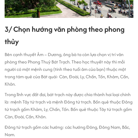
3/ Chọn hướng văn phòng theo phong
thủy
Bên cạnh thuyết Âm – Dương, ông bà ta còn lựa chọn vị trí văn
phòng theo Phong Thuỷ Bát Trạch. Theo học thuyết này thì mỗi
người có một mệnh cung (tính theo tuổi âm của bạn) thuộc một
trong tám quẻ của Bát quái: Càn, Đoài, Ly, Chấn, Tốn, Khảm, Cấn,
Khôn.
Trong lĩnh vực đất đai, bát trạch này được chia thành hai loại chính
là: mệnh Tây tứ trạch và mệnh Đông tứ trạch. Bốn quẻ thuộc Đông
tứ trạch gồm Khảm, Ly, Chấn, Tốn. Bốn quẻ thuộc Tây tứ trạch gồm
Càn, Đoài, Cấn, Khôn.
Đông tứ trạch gồm các hướng: các hướng Đông, Đông Nam, Bắc,
Nam.