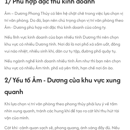
1/ Phù hợp đặc thù kinh doanh
Âm – Dương Phong Thủy có liên hệ chặt chẽ trong việc lựa chọn vị
trí văn phòng. Do đó, bạn nên chú trọng chọn vị trí văn phòng theo
Âm - Dương phù hợp với đặc thù kinh doanh của công ty.
Nếu lĩnh vực kinh doanh của bạn nhiều tính Dương thì nên chọn
khu vực có nhiều Dương tính. Nơi đó là nơi phố xá sầm uất, đông
vui náo nhiệt, nhiều sinh khí, dân cư tụ tập, đường phố quây tụ.
Nếu ngành nghề kinh doanh nhiều tính Âm như thì bạn nên chọn
khu vực có nhiều Âm tính. phố xá yên tĩnh, hạn chế nơi ồn ào.
2/ Yếu tố Âm - Dương của khu vực xung
quanh
Khi lựa chọn vị trí văn phòng theo phong thủy phải lưu ý về tầm
nhìn xung quanh, tránh các hung khí để tạo ra cát khí thu hút tài
vận của mình.
Cát khí: cảnh quan sạch sẽ, phong quang, ánh sáng đầy đủ. Nếu