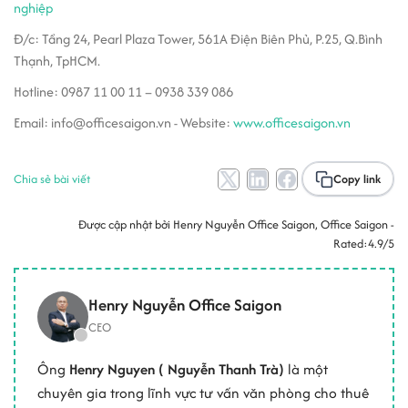
nghiệp
Đ/c: Tầng 24, Pearl Plaza Tower, 561A Điện Biên Phủ, P.25, Q.Bình
Thạnh, TpHCM.
Hotline: 0987 11 00 11 – 0938 339 086
Email: info@officesaigon.vn - Website:
www.officesaigon.vn
Chia sẻ bài viết
Copy link
Được cập nhật bởi
Henry Nguyễn Office Saigon
, Office Saigon -
Rated:
4.9/5
Henry Nguyễn Office Saigon
CEO
Ông
Henry Nguyen ( Nguyễn Thanh Trà)
là một
chuyên gia trong lĩnh vực tư vấn văn phòng cho thuê