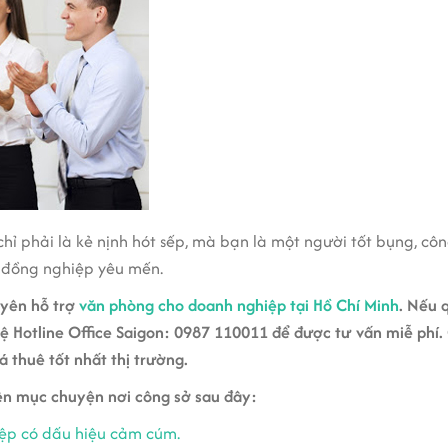
ỉ phải là kẻ nịnh hót sếp, mà bạn là một người tốt bụng, côn
 đồng nghiệp yêu mến.
uyên hỗ trợ
văn phòng cho doanh nghiệp tại Hồ Chí Minh
. Nếu 
 hệ Hotline Office Saigon: 0987 110011 để được tư vấn miễ phí.
 thuê tốt nhất thị trường.
ên mục chuyện nơi công sở sau đây:
iệp có dấu hiệu cảm cúm.