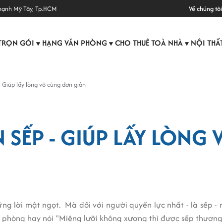
hạnh Mỹ Tây, Tp.HCM
Về chúng tôi
TRỌN GÓI
HẠNG VĂN PHÒNG
CHO THUÊ TOÀ NHÀ
NỘI THẤ
▼
▼
▼
- Giúp lấy lòng vô cùng đơn giản
N SẾP - GIÚP LẤY LÒN
g lời mật ngọt. Mà đối với người quyền lực nhất - là sếp - 
 phòng hay nói "Miệng lưỡi không xương thì được sếp thương