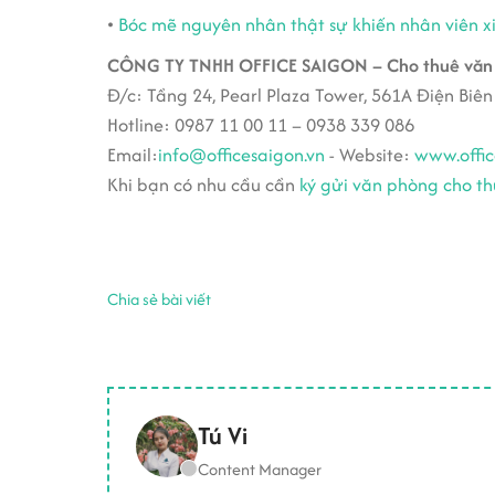
•
Bóc mẽ nguyên nhân thật sự khiến nhân viên xi
CÔNG TY TNHH OFFICE SAIGON – Cho thuê văn 
Đ/c: Tầng 24, Pearl Plaza Tower, 561A Điện Biên
Hotline: 0987 11 00 11 – 0938 339 086
Email:
info@officesaigon.vn
- Website:
www.offic
Khi bạn có nhu cầu cần
ký gửi văn phòng cho t
Chia sẻ bài viết
Tú Vi
Content Manager