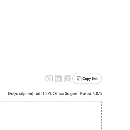
Copy link
Được cập nhật bởi
Tú Vi
, Office Saigon - Rated:
4.8/5