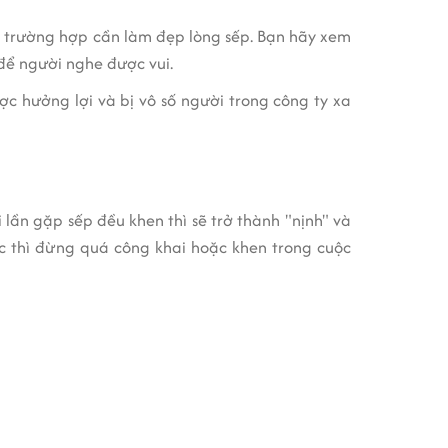
g trường hợp cần làm đẹp lòng sếp. Bạn hãy xem
để người nghe được vui.
c hưởng lợi và bị vô số người trong công ty xa
lần gặp sếp đều khen thì sẽ trở thành "nịnh" và
c thì đừng quá công khai hoặc khen trong cuộc