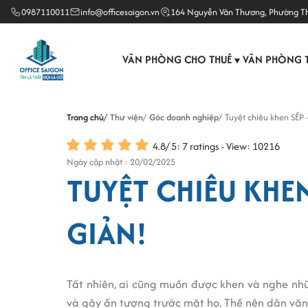
0987110011
info@officesaigon.vn
164 Nguyễn Văn Thương, Phường T
VĂN PHÒNG CHO THUÊ
VĂN PHÒNG 
▼
Trang chủ
Thư viện
Góc doanh nghiệp
Tuyệt chiêu khen SẾP 
4.8
/
5
:
7
ratings - View: 10216
Ngày cập nhật : 20/02/2025
TUYỆT CHIÊU KHE
GIẢN!
Tất nhiên, ai cũng muốn được khen và nghe nhữn
và gây ấn tượng trước mặt họ. Thế nên dân văn