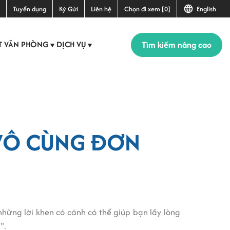
Tuyển dụng
Ký Gửi
Liên hệ
Chọn đi xem [0]
English
Tìm kiếm nâng cao
T VĂN PHÒNG
DỊCH VỤ
▼
▼
G VÔ CÙNG ĐƠN
những lời khen có cánh có thể giúp bạn lấy lòng
".