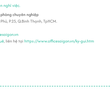
n nghỉ việc.
phòng chuyên nghiệp
 Phủ, P.25, Q.Bình Thạnh, TpHCM.
esaigon.vn
huê
, liên hệ tại
https://www.officesaigon.vn/ky-gui.htm