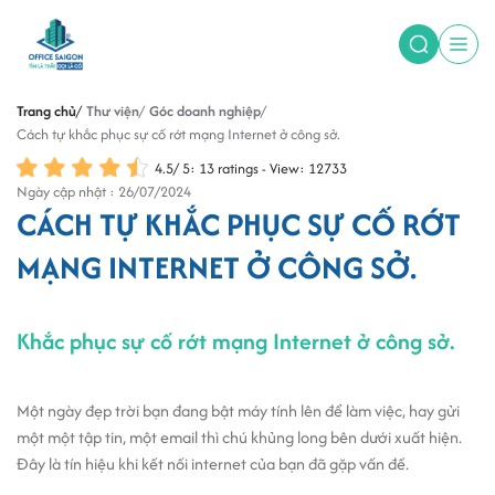
Trang chủ
Thư viện
Góc doanh nghiệp
Cách tự khắc phục sự cố rớt mạng Internet ở công sở.
4.5
/
5
:
13
ratings - View: 12733
Ngày cập nhật : 26/07/2024
CÁCH TỰ KHẮC PHỤC SỰ CỐ RỚT
MẠNG INTERNET Ở CÔNG SỞ.
Khắc phục sự cố rớt mạng Internet ở công sở.
Một ngày đẹp trời bạn đang bật máy tính lên để làm việc, hay gửi
một một tập tin, một email thì chú khủng long bên dưới xuất hiện.
Đây là tín hiệu khi kết nối internet của bạn đã gặp vấn đề.