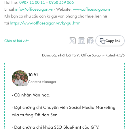
Hotline:
0987 11 00 11
–
0938 339 086
Email:
info@officesaigon.vn
- Website:
www.officesaigon.vn
Khi bạn có nhu cầu cần ký gửi văn phòng cho thuê, liên hệ
tại
https://www.officesaigon.vn/ky-gui.htm
Chia sẻ bài viết
Copy link
Được cập nhật bởi
Tú Vi
, Office Saigon - Rated:
4.5/5
Tú Vi
Content Manager
- Cử nhân Văn học.
- Đạt chứng chỉ Chuyên viên Social Media Marketing
của trường ĐH Hoa Sen.
- Đạt chứng chỉ khóa SEO BluePrint của GTV.