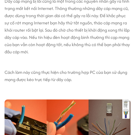
Dây cáp mạng bị lỗi cũng là một trong các nguyên nhân gây ra tình
trạng mất kết nối Internet. Thông thường những dây cáp mạng cũ,
được dùng trong thời gian dài có thể gây ra lỗi này. Để khắc phục
sự cố rớt mạng Internet bạn hãy thử tắt nguồn, tháo cáp mạng ra
khỏi router rồi bật lại. Sau đó chờ cho thiết bị khởi động xong thì lắp
dây cáp vào. Nếu tín hiệu đèn hoạt động bình thường thì cạp mạng
của bạn vẫn còn hoạt động tốt, nếu không thù có thể bạn phải thay
đầu cáp mới.
Cách làm này cũng thực hiện cho trường hợp PC của bạn sử dụng
mạng được kéo trực tiếp từ dây cáp.