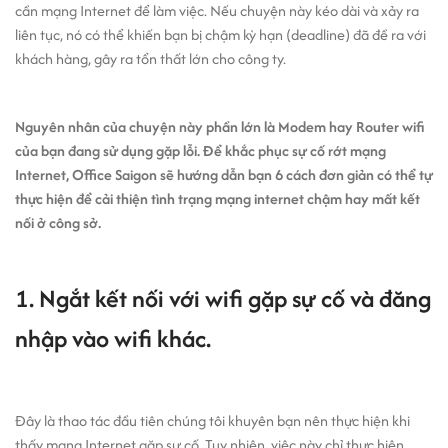
cần mạng Internet để làm việc. Nếu chuyện này kéo dài và xảy ra
liên tục, nó có thể khiến bạn bị chậm kỳ hạn (deadline) đã đề ra với
khách hàng, gây ra tổn thất lớn cho công ty.
Nguyên nhân của chuyện này phần lớn là Modem hay Router wifi
của bạn đang sử dụng gặp lỗi. Để khắc phục sự cố rớt mạng
Internet, Office Saigon sẽ hướng dẫn bạn 6 cách đơn giản có thể tự
thực hiện để cải thiện tình trạng mạng internet chậm hay mất kết
nối ở công sở.
1. Ngắt kết nối với wifi gặp sự cố và đăng
nhập vào wifi khác.
Đây là thao tác đầu tiên chúng tôi khuyên bạn nên thực hiện khi
thấy mạng Internet gặp sự cố. Tuy nhiên, việc này chỉ thực hiện