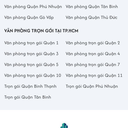
văn phòng tại đường Lương Định Của
nói chung và The Bosston nói
Văn phòng Quận Phú Nhuận
Văn phòng Quận Tân Bình
riêng. Đội ngũ chuyên viên của chúng tôi sẽ hỗ trợ tư vấn miễn phí,
Văn phòng Quận Gò Vấp
Văn phòng Quận Thủ Đức
khảo sát thực tế và so sánh các lựa chọn tối ưu giúp doanh nghiệp
tiết kiệm thời gian và chi phí vận hành
VĂN PHÒNG TRỌN GÓI TẠI TP.HCM
Văn phòng trọn gói Quận 1
Văn phòng trọn gói Quận 2
Văn phòng trọn gói Quận 3
Văn phòng trọn gói Quận 4
Văn phòng trọn gói Quận 5
Văn phòng trọn gói Quận 7
Văn phòng trọn gói Quận 10
Văn phòng trọn gói Quận 11
Trọn gói Quận Bình Thạnh
Trọn gói Quận Phú Nhuận
Trọn gói Quận Tân Bình