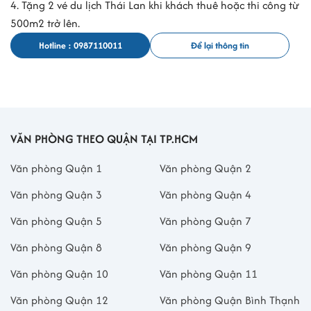
4. Tặng 2 vé du lịch Thái Lan khi khách thuê hoặc thi công từ
The Bosston là lựa chọn phù hợp cho doanh nghiệp SMEs đang tìm
500m2 trở lên.
tòa nhà văn phòng quận 2
có vị trí thuận lợi, chi phí hợp lý và thiết
kế linh hoạt.
Hotline : 0987110011
Để lại thông tin
Bảng tổng kết thông tin chính:
Thông tin chính
Chi tiết
Tên tòa nhà
The Bosston
VĂN PHÒNG THEO QUẬN TẠI TP.HCM
Địa chỉ
108 Lương Định Của, Phường An Khánh,
TP.HCM
Văn phòng Quận 1
Văn phòng Quận 2
Hạng tòa nhà
Văn phòng hạng C
Văn phòng Quận 3
Văn phòng Quận 4
Diện tích thuê
Từ 30 - 200m2
Văn phòng Quận 5
Văn phòng Quận 7
Giá thuê
$15 - 16/m2/tháng
Văn phòng Quận 8
Văn phòng Quận 9
Thời gian hoạt
2025
động
Văn phòng Quận 10
Văn phòng Quận 11
Văn phòng Quận 12
Văn phòng Quận Bình Thạnh
Liên hệ ngay Office Saigon để nhận báo giá chi tiết & ưu đãi
thuê