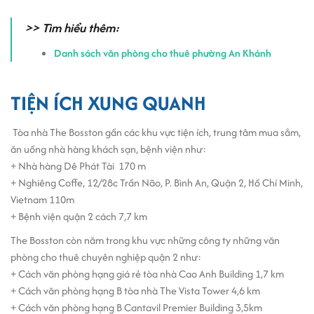
Khu hành chính Thủ Thiêm: chỉ 3 - 5 phút qua cầu Thủ
>> Tìm hiểu thêm:
Thiêm 1 hoặc Đại lộ Mai Chí Thọ.
Danh sách văn phòng cho thuê phường An Khánh
III. Quy mô, thiết kế và thông số kỹ thuật tòa
nhà The Bosston
TIỆN ÍCH XUNG QUANH
Tòa nhà The Bosston được xây dựng với quy mô gồm 1 hầm - 1 trệt
- 7 tầng cao, sở hữu diện tích sàn trung bình khoảng 228 m²/tầng
Tòa nhà The Bosston gần các khu vực tiện ích, trung tâm mua sắm,
và không gian văn phòng linh hoạt phù hợp nhiều loại hình doanh
ăn uống nhà hàng khách sạn, bệnh viện như:
nghiệp.
+ Nhà hàng Dê Phát Tài 170 m
+ Nghiêng Coffe, 12/28c Trần Não, P. Bình An, Quận 2, Hồ Chí Minh,
Về thiết kế tổng thể, The Bosston áp dụng phong cách hiện đại với
Vietnam 110m
mặt dựng kính bao quanh, giúp tận dụng ánh sáng tự nhiên và
+ Bệnh viện quận 2 cách 7,7 km
mang lại cảm giác thoáng rộng cho không gian làm việc. Bên trong
tòa nhà được bố trí theo layout vuông vức, hạn chế tối đa góc
The Bosston còn năm trong khu vực những công ty những văn
khuất, dễ dàng chia nhỏ diện tích thuê theo nhu cầu thực tế của
phòng cho thuê chuyên nghiệp quận 2 như:
doanh nghiệp. Hệ thống trần thạch cao, độ cao trần đạt chuẩn văn
+ Cách văn phòng hạng giá rẻ tòa nhà Cao Anh Building 1,7 km
phòng, sàn hoàn thiện phẳng và hệ thống cột - tường vách bố trí
+ Cách văn phòng hạng B tòa nhà The Vista Tower 4,6 km
hợp lý giúp tối ưu hiệu suất sử dụng sàn. Tòa nhà được trang bị
+ Cách văn phòng hạng B Cantavil Premier Building 3,5km