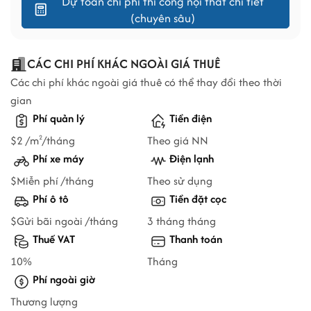
Dự toán chi phí thi công nội thất chi tiết
(chuyên sâu)
CÁC CHI PHÍ KHÁC NGOÀI GIÁ THUÊ
Các chi phí khác ngoài giá thuê có thể thay đổi theo thời
gian
Phí quản lý
Tiền điện
$2 /m
/tháng
Theo giá NN
2
Phí xe máy
Điện lạnh
$Miễn phí /tháng
Theo sử dụng
Phí ô tô
Tiền đặt cọc
$Gửi bãi ngoài /tháng
3 tháng tháng
Thuế VAT
Thanh toán
10%
Tháng
Phí ngoài giờ
Thương lượng