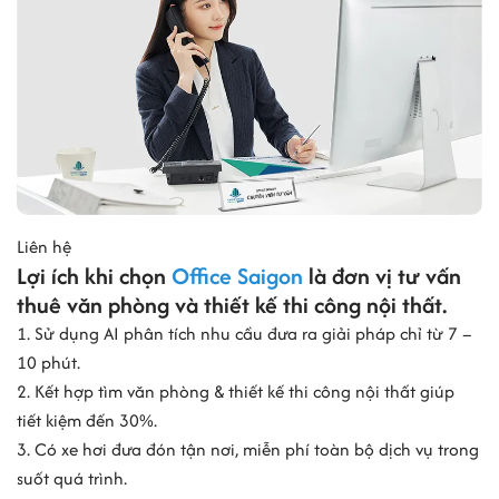
Hạ tầng mạng cáp quang sẵn sàng sử dụng
Dịch vụ vận hành - quản lý tại tòa nhà:
Lễ tân chuyên nghiệp tại sảnh
Bảo vệ túc trực 24/7
Dịch vụ vệ sinh khu vực chung mỗi ngày
Bảo trì - kỹ thuật tòa nhà định kỳ
Dịch vụ quản lý tòa nhà minh bạch, chuyên nghiệp
Khử trùng - diệt khuẩn theo lịch hoặc theo yêu cầu
Liên hệ
VI. So sánh các tòa nhà cùng phân khúc trong
Lợi ích khi chọn
Office Saigon
là đơn vị tư vấn
khu vực
thuê văn phòng và thiết kế thi công nội thất.
1. Sử dụng AI phân tích nhu cầu đưa ra giải pháp chỉ từ 7 –
The Bosston thuộc phân khúc văn phòng hạng C tại khu vực Lương
10 phút.
Định Của - An Khánh, nơi tập trung nhiều tòa nhà nhỏ và vừa, giá
2. Kết hợp tìm văn phòng & thiết kế thi công nội thất giúp
thuê cạnh tranh. Bảng dưới giúp doanh nghiệp dễ dàng so sánh lựa
tiết kiệm đến 30%.
chọn trong bán kính 1-2km.
3. Có xe hơi đưa đón tận nơi, miễn phí toàn bộ dịch vụ trong
Tổng kết
suốt quá trình.