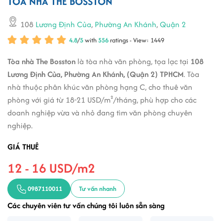
TÒA NHÀ THE BOSSTON
108
Lương Định Của
,
Phường An Khánh
,
Quận 2
4.8
/
5
with
556
ratings - View: 1449
Tòa nhà The Bosston
là tòa nhà văn phòng, tọa lạc tại
108
Lương Định Của, Phường An Khánh, (Quận 2) TPHCM
. Tòa
nhà thuộc phân khúc văn phòng hạng C, cho thuê văn
phòng với giá từ 18-21 USD/m²/tháng, phù hợp cho các
doanh nghiệp vừa và nhỏ đang tìm văn phòng chuyên
nghiệp.
GIÁ THUÊ
12 - 16 USD/m2
0987110011
Tư vấn nhanh
Các chuyên viên tư vấn chúng tôi luôn sẵn sàng