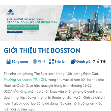
GIỚI THIỆU THE BOSSTON
GIÁ THUÊ
Tổng quan
Vị trí
Tiện ích
Đánh giá
Tòa nhà văn phòng The Bosston nằm tại 108 Lương Định Của,
Phường An Khánh, TP. HCM
, trong khu vực có hơn 60 tòa nhà cho
thuê tại Quận 2, sở hữu mức giá trung bình khoảng 18-22
USD/m²/tháng, phù hợp phân khúc văn phòng hạng C dành cho
doanh nghiệp vừa và nhỏ; vị trí thuận lợi, dịch vụ ổn định và chi phí
hợp lý giúp người lao động dễ dàng tiếp cận môi trường làm việc
hiện đại và tiện nghi.