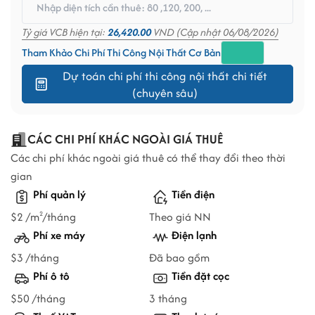
Tỷ giá VCB hiện tại:
26,420.00
VND (Cập nhật 06/08/2026)
Tham Khảo Chi Phí Thi Công Nội Thất Cơ Bản
Dự toán chi phí thi công nội thất chi tiết
(chuyên sâu)
CÁC CHI PHÍ KHÁC NGOÀI GIÁ THUÊ
Các chi phí khác ngoài giá thuê có thể thay đổi theo thời
gian
Phí quản lý
Tiền điện
$2 /m
/tháng
Theo giá NN
2
Phí xe máy
Điện lạnh
$3 /tháng
Đã bao gồm
Phí ô tô
Tiền đặt cọc
$50 /tháng
3 tháng