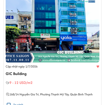
♥
Cập nhật ngày 1/7/2026
GIC Building
9 - 12 USD/m2
168/14
Nguyễn Gia Trí
,
Phường Thạnh Mỹ Tây
,
Quận Bình Thạnh
So sánh