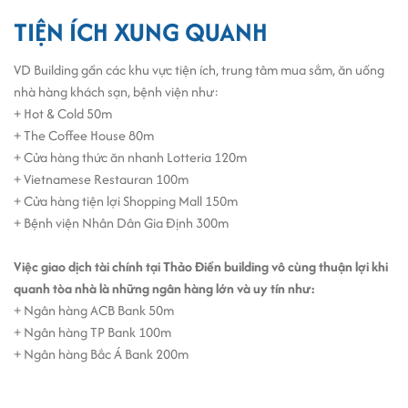
TIỆN ÍCH XUNG QUANH
VD Building gần các khu vực tiện ích, trung tâm mua sắm, ăn uống
nhà hàng khách sạn, bệnh viện như:
+ Hot & Cold 50m
+ The Coffee House 80m
+ Cửa hàng thức ăn nhanh Lotteria 120m
+ Vietnamese Restauran 100m
+ Cửa hàng tiện lợi Shopping Mall 150m
+ Bệnh viện Nhân Dân Gia Định 300m
Việc giao dịch tài chính tại
Thảo Điền building
vô cùng thuận lợi khi
quanh tòa nhà là những ngân hàng lớn và uy tín như:
+ Ngân hàng ACB Bank 50m
+ Ngân hàng TP Bank 100m
+ Ngân hàng Bắc Á Bank 200m