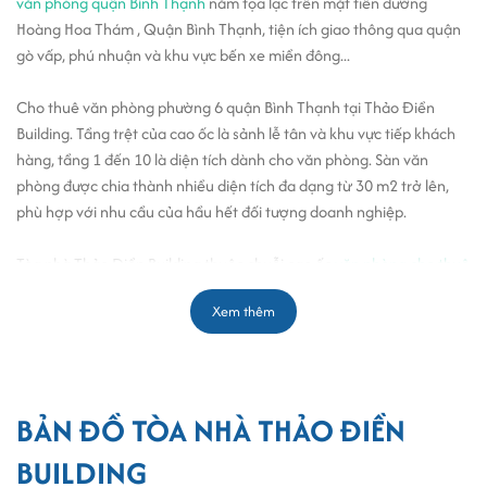
văn phòng quận Bình Thạnh
nằm tọa lạc trên mặt tiền đường
Hoàng Hoa Thám , Quận Bình Thạnh, tiện ích giao thông qua quận
gò vấp, phú nhuận và khu vực bến xe miền đông...
Cho thuê văn phòng phường 6 quận Bình Thạnh tại Thảo Điền
Building. Tầng trệt của cao ốc là sảnh lễ tân và khu vực tiếp khách
hàng, tầng 1 đến 10 là diện tích dành cho văn phòng. Sàn văn
phòng được chia thành nhiều diện tích đa dạng từ 30 m2 trở lên,
phù hợp với nhu cầu của hầu hết đối tượng doanh nghiệp.
Tòa nhà Thảo Điền Building thuộc chuỗi cao ốc
văn phòng cho thuê
đường Hoàng Hoa Thám quận Bình Thạnh
với tổng diện tích xây
Xem thêm
dựng gần 2000m2, kết cấu gồm 1 hầm - 10 tầng. Trong đó các sàn
đều có tầm nhìn rộng và thoáng, tiếp xúc trực tiếp với không khí và
ánh sáng tự nhiên, hành lang rộng rãi với thang bộ và thang máy
hiện đại, hứa hẹn sẽ đem lại cảm giác thoải mái dễ chịu khi quý
công ty đặt văn phòng làm việc tại đây.
BẢN ĐỒ TÒA NHÀ THẢO ĐIỀN
BUILDING
Bên cạnh đó, tòa cao ốc được trang bị nhiều tiện nghi phù hợp với