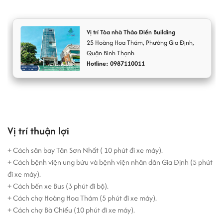
việc
cho thuê văn phòng
như: Camera quan sát 24/24, hệ thống
PCCC đạt chuẩn, hệ thống máy lạnh, đội ngũ an ninh nhiệt tình,
thân thiện… Tòa nhà này là một trong những
văn phòng phường
Vị trí Tòa nhà Thảo Điền Building
Gia Định
với nhiều tiện ích hứa hẹn sẽ trở thành nơi chứng kiến sự
25
Hoàng Hoa Thám
,
Phường Gia Định
,
thăng hoa trong công việc của quý doanh nghiệp.
Quận Bình Thạnh
Hotline: 0987110011
Vị trí thuận lợi
+ Cách sân bay Tân Sơn Nhất ( 10 phút đi xe máy).
+ Cách bệnh viện ung bứu và bệnh viện nhân dân Gia Định (5 phút
đi xe máy).
+ Cách bến xe Bus (3 phút đi bộ).
+ Cách chợ Hoàng Hoa Thám (5 phút đi xe máy).
+ Cách chợ Bà Chiểu (10 phút đi xe máy).