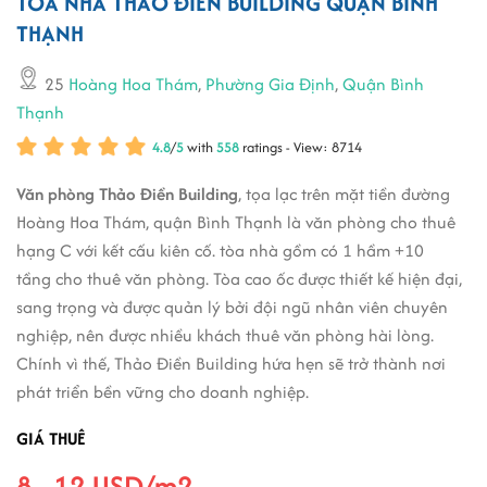
TÒA NHÀ THẢO ĐIỀN BUILDING QUẬN BÌNH
THẠNH
25
Hoàng Hoa Thám
,
Phường Gia Định
,
Quận Bình
Thạnh
4.8
/
5
with
558
ratings - View: 8714
Văn phòng Thảo Điền Building
, tọa lạc trên mặt tiền đường
Hoàng Hoa Thám, quận Bình Thạnh là văn phòng cho thuê
hạng C với kết cấu kiên cố. tòa nhà gồm có 1 hầm +10
tầng cho thuê văn phòng. Tòa cao ốc được thiết kế hiện đại,
sang trọng và được quản lý bởi đội ngũ nhân viên chuyên
nghiệp, nên được nhiều khách thuê văn phòng hài lòng.
Chính vì thế, Thảo Điền Building hứa hẹn sẽ trở thành nơi
phát triển bền vững cho doanh nghiệp.
GIÁ THUÊ
8 - 12 USD/m2