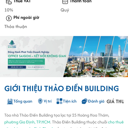
Thuế VAT
Thanh toán
10%
Quý
Phí ngoài giờ
Thỏa thuận
GIỚI THIỆU THẢO ĐIỀN BUILDING
GIÁ THUÊ
Tổng quan
Vị trí
Tiện ích
Đánh giá
Tòa nhà Thảo Điền Building tọa lạc tại 25 Hoàng Hoa Thám,
phường Gia Định, TP.HCM
. Thảo Điền Building thuộc chuỗi
cho thuê