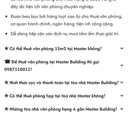
- Mã số thuế: 0302278717-005
đầy đủ tiện ích văn phòng chuyên nghiệp.
VĂN PHÒNG LUẬT SƯ NGUYÊN THAO
Được bao bọc bởi hàng loạt
cao ốc cho thuê văn phòng
,
- Địa chỉ: Lau 7 tòa nhà Master Building, số 41-43 Trần Cao Vân,
cơ quan hành chính, ngân hàng, tiện ích công cộng.
Phường Võ Thị Sáu, Quận 3
- Địa chỉ mới: 41-43 Trần Cao Vân, Phường Xuân Hòa, Thành phố
Dễ dàng tiếp cận các dịch vụ mua sắm ẩm thực giải trí.
Hồ Chí Minh
- Mã số thuế: 0312371190
✯ Có thể thuê văn phòng 15m2 tại Master không?
CTY TNHH PI VIỆT NAM
- Địa chỉ: #6 tòa nhà Master Building, số 41-43 Trần Cao Vân,
☎ Để thuê văn phòng tại Master Building thì gọi
Phường Võ Thị Sáu, Quận 3
0987110011?
- Địa chỉ mới: 41-43 Trần Cao Vân, Phường Xuân Hòa, Thành phố
Hồ Chí Minh
✯ Hình thức cọc và thanh toán tại tòa nhà Master Building?
- Mã số thuế: 0310206699
✯ Có thể thuê phòng họp tại tòa nhà Master không?
CÔNG TY TNHH MỘT THÀNH VIÊN LƯU ĐAN
- Địa chỉ: Lầu 6, tòa nhà Master Building, số 41-43 Trần Cao Vân,
✯ Những tòa nhà văn phòng hạng A gần Master Building?
Phường Võ Thị Sáu, Quận 3
- Địa chỉ mới: 41-43 Trần Cao Vân, Phường Xuân Hòa, Thành phố
Hồ Chí Minh