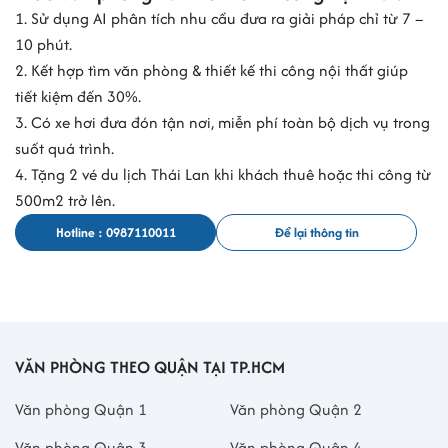
1. Sử dụng AI phân tích nhu cầu đưa ra giải pháp chỉ từ 7 –
- Địa chỉ mới: 41-43 Trần Cao Vân, Phường Xuân Hòa, Thành phố
10 phút.
Hồ Chí Minh
2. Kết hợp tìm văn phòng & thiết kế thi công nội thất giúp
- Mã số thuế: 0311870983
tiết kiệm đến 30%.
CÔNG TY TNHH MTV SẢN XUẤT THƯƠNG MẠI VÀ DỊCH VỤ VIÊN
3. Có xe hơi đưa đón tận nơi, miễn phí toàn bộ dịch vụ trong
HỢP
suốt quá trình.
- Địa chỉ: Tầng 6 tòa nhà Master Building, số 41-43 Trần Cao Vân,
4. Tặng 2 vé du lịch Thái Lan khi khách thuê hoặc thi công từ
Phường Võ Thị Sáu, Quận 3
500m2 trở lên.
- Địa chỉ mới: 41-43 Trần Cao Vân, Phường Xuân Hòa, Thành phố
Hồ Chí Minh
Hotline : 0987110011
Để lại thông tin
- Mã số thuế: 0311815608
CÔNG TY TNHH PROS VIỆT NAM
- Địa chỉ: Lầu 6, tòa nhà Master Building, số 41-43 Trần Cao Vân,
Phường Võ Thị Sáu, Quận 3
- Địa chỉ mới: 41-43 Trần Cao Vân, Phường Xuân Hòa, Thành phố
VĂN PHÒNG THEO QUẬN TẠI TP.HCM
Hồ Chí Minh
- Mã số thuế: 0311679987
Văn phòng Quận 1
Văn phòng Quận 2
CÔNG TY TNHH THƯƠNG MẠI DỊCH VỤ AH CHÌA KHÓA VÀNG
Văn phòng Quận 3
Văn phòng Quận 4