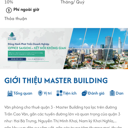
10%
Tháng/ Quý
Phí ngoài giờ
Thỏa thuận
GIỚI THIỆU MASTER BUILDING
Tổng quan
Vị trí
Tiện ích
Đánh giá
Danh s
Văn phòng cho thuê quận 3 - Master Building tọa lạc trên đường
Trần Cao Vân, gần các tuyến đường lớn và quan trọng của quận 3
như: Hai Bà Trưng, Nguyễn Thị Minh Khai, Nam kỳ Khơi Nghĩa,...
gần khu vực dân cư sầm uất, gần các trung tâm thương mại, thuận