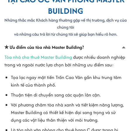
CÔNG TY TNHH MAPLE LEAF VIETNAM
BUILDING
- Địa chỉ: Tầng 1, tòa nhà Master Building, số 41-43 Trần Cao Vân,
Phường Võ Thị Sáu, Quận 3
Những thắc mắc Khách hàng thường gặp về thị trường, dịch vụ của
- Địa chỉ mới: 41-43 Trần Cao Vân, Phường Xuân Hòa, Thành phố
chúng tôi
Hồ Chí Minh
và những câu trả lời từ chúng tôi sẽ giúp bạn hiểu rõ hơn.
- Mã số thuế: 0313543188
✯ Ưu điểm của tòa nhà Master Building?
THÔNG TIN CÔNG TY TNHH THƯƠNG MẠI NUTRADE
Tòa nhà cho thuê Master Building
được nhiều doanh nghiệp
- Địa chỉ: Lầu 6, tòa nhà Master Building, số 41-43 Trần Cao Vân,
trong và ngoài nước lựa chọn bởi những ưu điểm sau:
Phường Võ Thị Sáu, Quận 3
- Địa chỉ mới: 41-43 Trần Cao Vân, Phường Xuân Hòa, Thành phố
Tọa lạc ngay mặt tiền Trần Cao Vân gần khu trung tâm
Hồ Chí Minh
kinh tế của thành phố.
- Mã số thuế: 0313539449
Thuận tiện di chuyển sang các quận lân cận.
VĂN PHÒNG ĐẠI DIỆN CÔNG TY TNHH NHÀ HÀNG HOÀNG YẾN
- Địa chỉ: tòa nhà Master Building, số 41-43 Trần Cao Vân, Phường
Với phương châm tòa nhà xanh và tiết kiệm năng lượng,
Võ Thị Sáu, Quận 3
Master Building có thiết kế hiện đại sang trọng và sử
- Địa chỉ mới: 41-43 Trần Cao Vân, Phường Xuân Hòa, Thành phố
dụng các vật liệu thân thiện với môi trường.
Hồ Chí Minh
Là
tòa nhà văn phòng cho thuê hạng C
được trang bị