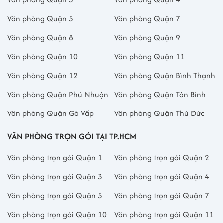
- Địa chỉ: Lầu 6, tòa nhà Master Building, số 41-43 Trần Cao Vân,
Phường Võ Thị Sáu, Quận 3
Văn phòng Quận 5
Văn phòng Quận 7
- Địa chỉ mới: 41-43 Trần Cao Vân, Phường Xuân Hòa, Thành phố
Văn phòng Quận 8
Văn phòng Quận 9
Hồ Chí Minh
- Mã số thuế: 0311669474
Văn phòng Quận 10
Văn phòng Quận 11
CÔNG TY TNHH TƯ VẤN DOANH NGHIỆP VÀ XÚC TIẾN THƯƠNG
Văn phòng Quận 12
Văn phòng Quận Bình Thạnh
MẠI TRÍ LUẬT
Văn phòng Quận Phú Nhuận
Văn phòng Quận Tân Bình
- Địa chỉ: Lầu 6, tòa nhà Master Building, số 41-43 Trần Cao Vân,
Phường Võ Thị Sáu, Quận 3
Văn phòng Quận Gò Vấp
Văn phòng Quận Thủ Đức
- Địa chỉ mới: 41-43 Trần Cao Vân, Phường Xuân Hòa, Thành phố
Hồ Chí Minh
VĂN PHÒNG TRỌN GÓI TẠI TP.HCM
- Mã số thuế: 0311619441
Văn phòng trọn gói Quận 1
Văn phòng trọn gói Quận 2
CÔNG TY CỔ PHẦN KIẾN TRÚC QUỐC TẾ MODERN STYLE
- Địa chỉ: Lầu 6, tòa nhà Master Building, số 41-43 Trần Cao Vân,
Văn phòng trọn gói Quận 3
Văn phòng trọn gói Quận 4
Phường Võ Thị Sáu, Quận 3
Văn phòng trọn gói Quận 5
Văn phòng trọn gói Quận 7
- Địa chỉ mới: 41-43 Trần Cao Vân, Phường Xuân Hòa, Thành phố
Hồ Chí Minh
Văn phòng trọn gói Quận 10
Văn phòng trọn gói Quận 11
- Mã số thuế: 0311379743