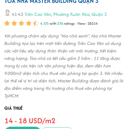
TÒA NHÀ MASTER BUILDING QUẬN 3
41-43
Trần Cao Vân
,
Phường Xuân Hòa
,
Quận 3
4.7
/
5
with
576
ratings - View: 28314
Với phương châm xây dựng "tòa nhà xanh", tòa nhà Master
Building tọa lạc trên mặt tiền đường Trần Cao Vân sử dụng
các vật liệu xây dựng thân thiện với môi trường, tiết kiệm
năng lượng. Tòa nhà có kết cấu gồm 2 hầm - 11 tầng được
trang bị các tiện ích văn phòng hiện đại, đem đến hơn
9.000m2 diện tích cho thuê văn phòng tại quận 3. Với nhiều
lợi thế về vị trí và diện tích, Master Building được đánh giá là
địa điểm vàng trong thị trường cho thuê văn phòng tại
TpHCM.
GIÁ THUÊ
14 - 18 USD/m2