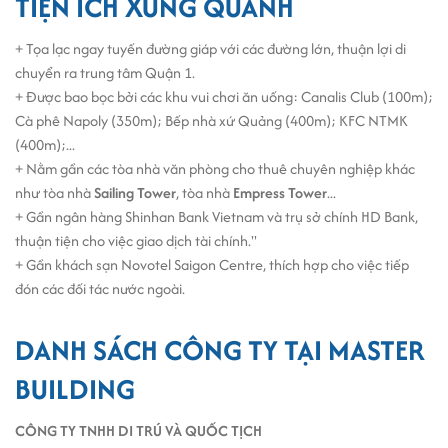
TIỆN ÍCH XUNG QUANH
1000 KW. Bên cạnh đó, nơi đây còn có đội ngũ quản lý chuyên
nghiệp và lực lượng bảo vệ 24/24h.
+ Tọa lạc ngay tuyến đường giáp với các đường lớn, thuận lợi di
chuyển ra trung tâm Quận 1.
+ Được bao bọc bởi các khu vui chơi ăn uống: Canalis Club (100m);
Cà phê Napoly (350m); Bếp nhà xứ Quảng (400m); KFC NTMK
(400m);...
+ Nằm gần các tòa nhà văn phòng cho thuê chuyên nghiệp khác
như tòa nhà
Sailing Tower
, tòa nhà
Empress Tower
...
+ Gần ngân hàng Shinhan Bank Vietnam và trụ sở chính HD Bank,
thuận tiện cho việc giao dịch tài chính."
+ Gần khách sạn Novotel Saigon Centre, thích hợp cho việc tiếp
đón các đối tác nước ngoài.
DANH SÁCH CÔNG TY TẠI MASTER
BUILDING
CÔNG TY TNHH DI TRÚ VÀ QUỐC TỊCH