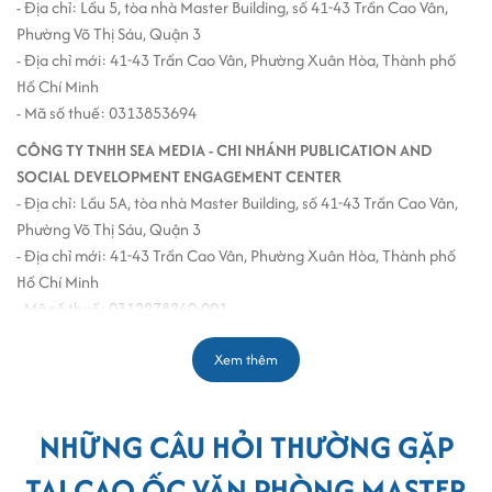
- Địa chỉ: Lầu 5, tòa nhà Master Building, số 41-43 Trần Cao Vân,
Phường Võ Thị Sáu, Quận 3
- Địa chỉ mới: 41-43 Trần Cao Vân, Phường Xuân Hòa, Thành phố
Hồ Chí Minh
- Mã số thuế: 0313853694
CÔNG TY TNHH SEA MEDIA - CHI NHÁNH PUBLICATION AND
SOCIAL DEVELOPMENT ENGAGEMENT CENTER
- Địa chỉ: Lầu 5A, tòa nhà Master Building, số 41-43 Trần Cao Vân,
Phường Võ Thị Sáu, Quận 3
- Địa chỉ mới: 41-43 Trần Cao Vân, Phường Xuân Hòa, Thành phố
Hồ Chí Minh
- Mã số thuế: 0312278240-001
CÔNG TY TNHH SPECIALTY ALUMINAS VIỆT NAM
Xem thêm
- Địa chỉ: Lầu 07, tòa nhà Master Building, số 41-43 Trần Cao Vân,
Phường Võ Thị Sáu, Quận 3
- Địa chỉ mới: 41-43 Trần Cao Vân, Phường Xuân Hòa, Thành phố
NHỮNG CÂU HỎI THƯỜNG GẶP
Hồ Chí Minh
- Mã số thuế: 0313583198
TẠI CAO ỐC VĂN PHÒNG MASTER