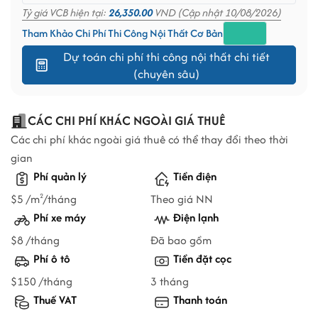
Tỷ giá VCB hiện tại:
26,350.00
VND (Cập nhật 10/08/2026)
Tham Khảo Chi Phí Thi Công Nội Thất Cơ Bản
Dự toán chi phí thi công nội thất chi tiết
(chuyên sâu)
CÁC CHI PHÍ KHÁC NGOÀI GIÁ THUÊ
Các chi phí khác ngoài giá thuê có thể thay đổi theo thời
gian
Phí quản lý
Tiền điện
$5 /m
/tháng
Theo giá NN
2
Phí xe máy
Điện lạnh
$8 /tháng
Đã bao gồm
Phí ô tô
Tiền đặt cọc
$150 /tháng
3 tháng
Thuế VAT
Thanh toán