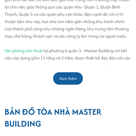
lợi cho việc giao thông qua các quận như: Quận 1, Quận Bình
Thạnh, Quận 5 và các quận phụ cận khác. Bên cạnh đó với vị trí
thuận tiện như vậy, toà nhà còn nằm gần những khu hành chính
của thành phố cũng như những ngân hàng, khu trung tâm thương
mại, nhà hàng, khách sạn và các công ty lớn trong và ngoài nước.
Văn phòng cho thuê
tại phường 6 quận 3 - Master Building với kết
cấu xây dựng gồm 11 tầng và 2 hầm, được thiết kế độc đáo với các
tiện nghi hiện đại sang trọng, được xây dựng theo cấp độ chuẩn về
văn phòng cho thuê với đầy đủ các trang thiết bị hiện đại, an ninh
Xem thêm
và chuyên nghiệp, cũng như phù hợp về phong thủy cho tất cả các
công ty khi thuê văn phòng tại đây. Bước vào toà nhà, quý khách sẽ
cảm thấy sự sang trọng và tiện ích của toà nhà mang lại cho công
ty cũng như văn phòng của bạn
BẢN ĐỒ TÒA NHÀ MASTER
Với sự thiết kế chuyên nghiệp hệ thống điện chiếu sáng theo hệ
thống bóng đôi rất tốt đảm bảo đầy đủ ánh sáng cho toàn văn
BUILDING
phòng, tường vách cách âm tốt đảm bảo sự tĩnh lặng, riêng biệt của
từng công ty khác nhau trong tòa nhà, độ cao của trần nhà đạt kích