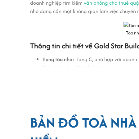
doanh nghiệp tìm kiếm
văn phòng cho thuê quậ
nhỏ đang cần một không gian làm việc chuyên ng
Tòa nh
Thông tin chi tiết về Gold Star B
Hạng tòa nhà:
Hạng C, phù hợp với doanh 
Diện tích sàn:
300m², linh hoạt cho nhiều n
Quy mô:
1 tầng hầm và 5 tầng nổi.
Độ cao trần:
2,7m, tạo không gian thoáng
Giá thuê:
Từ 9 USD/m²/tháng, phí dịch vụ 
Thang máy:
1 thang máy hiện đại, đảm bả
Tiện ích và dịch vụ
BẢN ĐỒ TOÀ NHÀ
Gold Star Building Nguyễn Thượng Hiền cung cấ