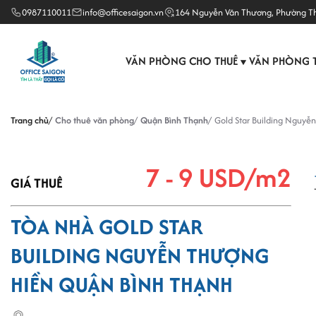
0987110011
info@officesaigon.vn
164 Nguyễn Văn Thương, Phường T
VĂN PHÒNG CHO THUÊ
VĂN PHÒNG 
▼
Trang chủ
Cho thuê văn phòng
Quận Bình Thạnh
Gold Star Building Nguyễ
7 - 9 USD/m2
GIÁ THUÊ
TÒA NHÀ GOLD STAR
BUILDING NGUYỄN THƯỢNG
HIỀN QUẬN BÌNH THẠNH