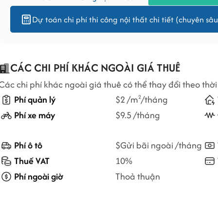
Dự toán chi phí thi công nội thất chi tiết (chuyên sâu
CÁC CHI PHÍ KHÁC NGOÀI GIÁ THUÊ
Các chi phí khác ngoài giá thuê có thể thay đổi theo thời
Phí quản lý
$2 /m
/tháng
2
Phí xe máy
$9.5 /tháng
Phí ô tô
$Gửi bãi ngoài /tháng
Thuế VAT
10%
Phí ngoài giờ
Thoả thuận