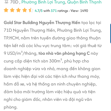
70D
,
Phường Bình Lợi Trung
,
Quận Bình Thạnh
4.7
/
5
with
571
ratings - View: 1490
Gold Star Building Nguyễn Thượng Hiền
tọa lạc tại
71D Nguyễn Thượng Hiền, Phường Bình Lợi Trung,
TP.HCM, nằm trên tuyến đường giao thông thuận
tiện kết nối các khu vực trung tâm; với giá thuê từ
9 USD/m²/tháng,
tòa nhà văn phòng hạng C
này
cung cấp diện tích sàn 300m², phù hợp cho
doanh nghiệp vừa và nhỏ, mang đến không gian
làm việc hiện đại với các tiện ích như thang máy,
hầm đỗ xe, và hệ thống an ninh chuyên nghiệp,
đảm bảo môi trường làm việc hiệu quả và tiện
nghi cho giám đốc, nhân viên và đội ngũ văn
phòng.