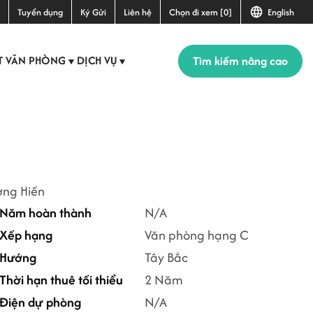
Tuyển dụng
Ký Gửi
Liên hệ
Chọn đi xem [0]
English
Tìm kiếm nâng cao
T VĂN PHÒNG
DỊCH VỤ
▼
▼
ợng Hiền
Năm hoàn thành
N/A
Xếp hạng
Văn phòng hạng C
Hướng
Tây Bắc
Thời hạn thuê tối thiểu
2 Năm
Điện dự phòng
N/A