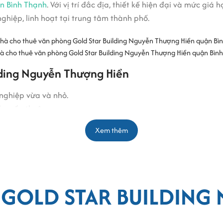
n Bình Thạnh
. Với vị trí đắc địa, thiết kế hiện đại và mức giá
hiệp, linh hoạt tại trung tâm thành phố.
à cho thuê văn phòng Gold Star Building Nguyễn Thượng Hiền quận Bìn
uilding Nguyễn Thượng Hiền
nghiệp vừa và nhỏ.
hu cầu thuê.
Xem thêm
 đãng.
2 USD/m²/tháng.
o di chuyển nhanh chóng.
 GOLD STAR BUILDING
p các tiện ích và dịch vụ đáp ứng nhu cầu doanh nghiệp: