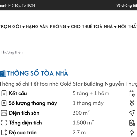
hạnh Mỹ Tây, Tp.HCM
Về chúng tôi
TRỌN GÓI
HẠNG VĂN PHÒNG
CHO THUÊ TOÀ NHÀ
NỘI THẤ
▼
▼
▼
n Thượng Hiền
THÔNG SỐ TÒA NHÀ
Thông số chi tiết tòa nhà Gold Star Building Nguyễn Thư
Kết cấu
5 tầng + 1 hầm
Số lượng thang máy
1 thang máy
Diện tích sàn
300 m
2
Tổng diện tích
1,500 m
2
Độ cao trần
2.7 m