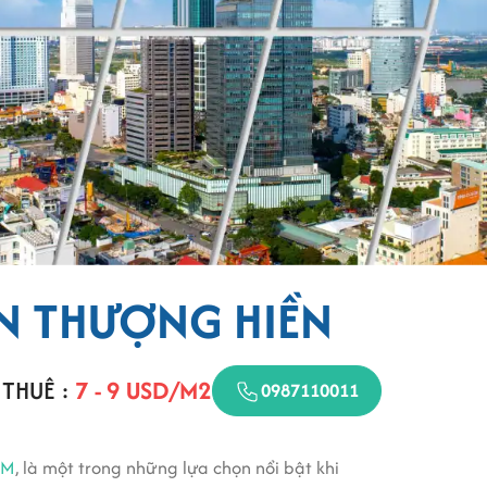
ỄN THƯỢNG HIỀN
 THUÊ :
7 - 9 USD/M2
0987110011
CM
, là một trong những lựa chọn nổi bật khi