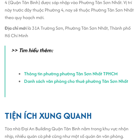
4 (Quận Tân Bình) được sáp nhập vào Phường Tân Sơn Nhất. Vị trí
phòng
này trước đây thuộc Phường 4, nay sẽ thuộc Phường Tân Sơn Nhất
Toilet nam/ nữ trang bị mỗi tầng.
theo quy hoạch mới.
Tiện ích và dịch vụ tại tòa nhà Đại An Building
Địa chỉ mới
là 31A Trường Sơn, Phường Tân Sơn Nhất, Thành phố
Khu vực sảnh chờ tầng trệt rộng rãi mát mẻ dành cho
Hồ Chí Minh
việc tiếp đón khách hàng của doanh nghiệp.
Nhân viên lễ tân nhận thư và hỗ trợ suốt giờ hành chính.
>> Tìm hiểu thêm:
Dịch vụ bảo vệ 24/7 đảm bảo an ninh tòa nhà.
Dịch vụ vệ sinh tòa nhà khu vực chung thường xuyên.
Thông tin phường phường Tân Sơn Nhất TPHCM
Giá thuê văn phòng tại Đại An Building
Danh sách văn phòng cho thuê phường Tân Sơn Nhất
Giá văn phòng cho thuê tại Đại An Building Trường Sơn từ $12 -
$13/m2/tháng.
Có thể thấy, so với các tòa nhà khác trên tuyến đường này thì giá
của Đại An Building tương đối thấp. Cao ốc Đại An chắc chắn sẽ là
TIỆN ÍCH XUNG QUANH
một lựa chọn hấp dẫn không thể bỏ qua khi nhắc đến chuỗi cao
ốc
cho thuê văn phòng tại đường Trường Sơn quận Tân Bình
.
Tòa nhà Đại An Building Quận Tân Bình nằm trong khu vực nhộn
nhịp, nhiều quán cà phê cũng như một số quán ăn văn phòng.