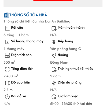
THÔNG SỐ TÒA NHÀ
Thông số chi tiết tòa nhà Đại An Building
Kết cấu
Năm hoàn thành
8 tầng + 1 hầm
N/A
Số lượng thang máy
Xếp hạng
1 thang máy
Văn phòng hạng C
Diện tích sàn
Hướng
300 m
Đông Nam
2
Tổng diện tích
Thời hạn thuê tối thiểu
2,400 m
2 năm
2
Độ cao trần
Điện dự phòng
2.7 m
N/A
Bãi đỗ xe
Giờ làm việc
N/A
8h00 - 18h00 thứ hai đến