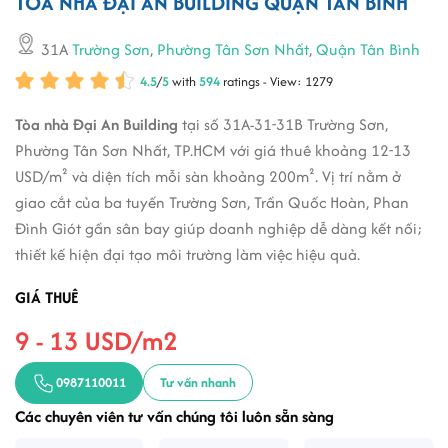
TÒA NHÀ ĐẠI AN BUILDING QUẬN TÂN BÌNH
31A
Trường Sơn
,
Phường Tân Sơn Nhất
,
Quận Tân Bình
4.5
/
5
with
594
ratings - View: 1279
Tòa nhà Đại An Building
tại số 31A-31-31B Trường Sơn,
Phường Tân Sơn Nhất, TP.HCM với giá thuê khoảng 12-13
USD/m² và diện tích mỗi sàn khoảng 200m². Vị trí nằm ở
giao cắt của ba tuyến Trường Sơn, Trần Quốc Hoàn, Phan
Đình Giót gần sân bay giúp doanh nghiệp dễ dàng kết nối;
thiết kế hiện đại tạo môi trường làm việc hiệu quả.
GIÁ THUÊ
9 - 13 USD/m2
0987110011
Tư vấn nhanh
Các chuyên viên tư vấn chúng tôi luôn sẵn sàng