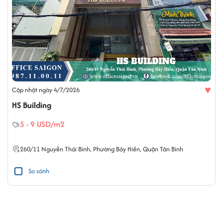
♥
Cập nhật ngày 4/7/2026
HS Building
5 - 9 USD/m2
260/11
Nguyễn Thái Bình
,
Phường Bảy Hiền
,
Quận Tân Bình
So sánh