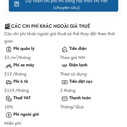
Dự toán chi phí thi công nội thất chi tiết
(chuyên sâu)
CÁC CHI PHÍ KHÁC NGOÀI GIÁ THUÊ
Các chi phí khác ngoài giá thuê có thể thay đổi theo thời
gian
Phí quản lý
Tiền điện
$3 /m
/tháng
Theo giá NN
2
Phí xe máy
Điện lạnh
$12 /tháng
Theo sử dụng
Phí ô tô
Tiền đặt cọc
$119 /tháng
3 tháng
Thuế VAT
Thanh toán
10%
Tháng/ Quý
Phí ngoài giờ
Miễn phí