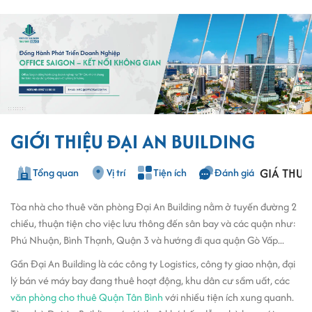
GIỚI THIỆU ĐẠI AN BUILDING
GIÁ THUÊ
Tổng quan
Vị trí
Tiện ích
Đánh giá
Tòa nhà cho thuê văn phòng Đại An Building nằm ở tuyến đường 2
chiều, thuận tiện cho việc lưu thông đến sân bay và các quận như:
Phú Nhuận, Bình Thạnh, Quận 3 và hướng đi qua quận Gò Vấp...
Gần Đại An Building là các công ty Logistics, công ty giao nhận, đại
lý bán vé máy bay đang thuê hoạt động, khu dân cư sầm uất, các
văn phòng cho thuê Quận Tân Bình
với nhiều tiện ích xung quanh.