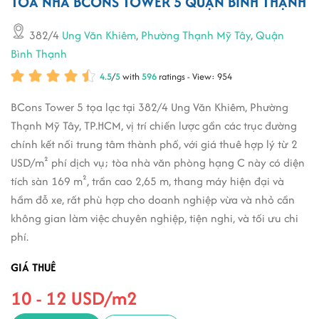
TÒA NHÀ BCONS TOWER 5 QUẬN BÌNH THẠNH
382/4
Ung Văn Khiêm
,
Phường Thạnh Mỹ Tây
,
Quận
Bình Thạnh
4.5
/
5
with
596
ratings - View: 954
BCons Tower 5 tọa lạc tại 382/4 Ung Văn Khiêm, Phường
Thạnh Mỹ Tây, TP.HCM, vị trí chiến lược gần các trục đường
chính kết nối trung tâm thành phố, với giá thuê hợp lý từ 2
USD/m² phí dịch vụ; tòa nhà văn phòng hạng C này có diện
tích sàn 169 m², trần cao 2,65 m, thang máy hiện đại và
hầm đỗ xe, rất phù hợp cho doanh nghiệp vừa và nhỏ cần
không gian làm việc chuyên nghiệp, tiện nghi, và tối ưu chi
phí.
GIÁ THUÊ
10 - 12 USD/m2