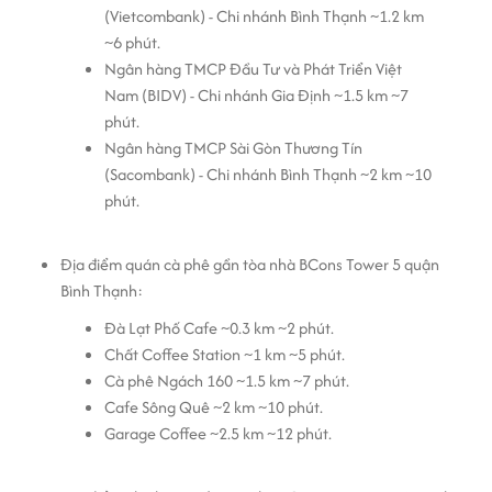
Kết nối thuận tiện: Gần các tuyến đường lớn như Điện
(Vietcombank) - Chi nhánh Bình Thạnh ~1.2 km
Biên Phủ, Nguyễn Hữu Cảnh, giúp mở rộng mạng lưới
~6 phút.
giao thương nhanh chóng.
Ngân hàng TMCP Đầu Tư và Phát Triển Việt
Nam (BIDV) - Chi nhánh Gia Định ~1.5 km ~7
Liên hệ ngay Office Saigon để nhận báo giá chi tiết và khám phá
phút.
thêm về BCons Tower 5!
Ngân hàng TMCP Sài Gòn Thương Tín
(Sacombank) - Chi nhánh Bình Thạnh ~2 km ~10
phút.
Địa điểm quán cà phê gần tòa nhà BCons Tower 5 quận
Bình Thạnh:
Đà Lạt Phố Cafe ~0.3 km ~2 phút.
Chất Coffee Station ~1 km ~5 phút.
Cà phê Ngách 160 ~1.5 km ~7 phút.
Cafe Sông Quê ~2 km ~10 phút.
Garage Coffee ~2.5 km ~12 phút.