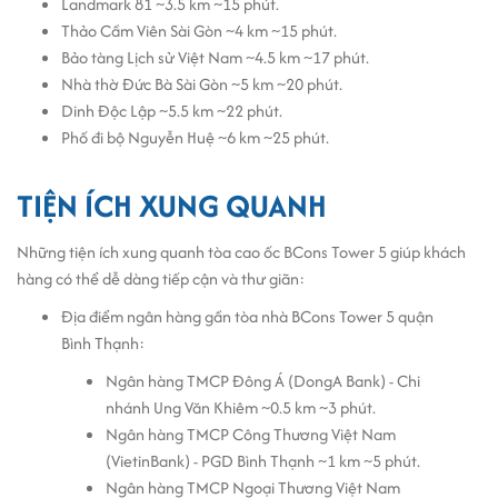
cộng đồng doanh nghiệp có nhu cầu
thuê văn phòng phường
Landmark 81 ~3.5 km ~15 phút.
Thạnh Mỹ Tây
:
Thảo Cầm Viên Sài Gòn ~4 km ~15 phút.
Bảo tàng Lịch sử Việt Nam ~4.5 km ~17 phút.
Đỗ xe máy: Chỉ với 120.000 VND/xe/tháng, đảm bảo chi
Nhà thờ Đức Bà Sài Gòn ~5 km ~20 phút.
phí hợp lý cho nhân viên.
Dinh Độc Lập ~5.5 km ~22 phút.
Hệ thống điện: Tính theo giá điện kinh doanh, giúp doanh
Phố đi bộ Nguyễn Huệ ~6 km ~25 phút.
nghiệp kiểm soát chi phí hiệu quả.
An ninh: Hệ thống bảo vệ 24/7, tạo môi trường làm việc
TIỆN ÍCH XUNG QUANH
an toàn.
Không gian làm việc sáng tạo: Diện tích linh hoạt, dễ
Những tiện ích xung quanh tòa cao ốc BCons Tower 5 giúp khách
dàng điều chỉnh theo nhu cầu của từng công ty.
hàng có thể dễ dàng tiếp cận và thư giãn:
Tại sao chọn BCons Tower 5?
Địa điểm ngân hàng gần tòa nhà BCons Tower 5 quận
Bình Thạnh:
Vị trí trung tâm khu Đông TP.HCM: Chỉ vài phút di chuyển
đến Quận 1, Thảo Điền (Quận 2), thuận tiện gặp gỡ đối
Ngân hàng TMCP Đông Á (DongA Bank) - Chi
tác và khách hàng.
nhánh Ung Văn Khiêm ~0.5 km ~3 phút.
Chi phí thuê hợp lý: So với các
văn phòng cho thuê quận
Ngân hàng TMCP Công Thương Việt Nam
Bình Thạnh
, BCons Tower 5 có giá tốt, phù hợp doanh
(VietinBank) - PGD Bình Thạnh ~1 km ~5 phút.
nghiệp đang tối ưu chi phí vận hành.
Ngân hàng TMCP Ngoại Thương Việt Nam