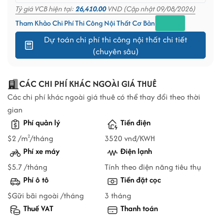
Tỷ giá VCB hiện tại:
26,410.00
VND (Cập nhật 09/08/2026)
Tham Khảo Chi Phí Thi Công Nội Thất Cơ Bản
Dự toán chi phí thi công nội thất chi tiết
(chuyên sâu)
CÁC CHI PHÍ KHÁC NGOÀI GIÁ THUÊ
Các chi phí khác ngoài giá thuê có thể thay đổi theo thời
gian
Phí quản lý
Tiền điện
$2 /m
/tháng
3520 vnđ/KWH
2
Phí xe máy
Điện lạnh
$5.7 /tháng
Tính theo điện năng tiêu thụ
Phí ô tô
Tiền đặt cọc
$Gữi bãi ngoài /tháng
3 tháng
Thuế VAT
Thanh toán