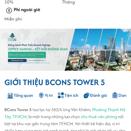
10%
Tháng
Phí ngoài giờ
Miễn phí
GIỚI THIỆU BCONS TOWER 5
Tổng quan
Vị trí
Tiện ích
Đánh giá
Danh s
BCons Tower 5
tọa lạc tại 382/4 Ung Văn Khiêm,
Phường Thạnh Mỹ
Tây, TP.HCM
, là một trong những lựa chọn
cho thuê văn phòng
nổi
bật tại khu vực gần trung tâm TP.HCM. Với thiết kế hiện đại, vị trí
chiến lược cùng mức giá cạnh tranh, tòa nhà là giải pháp tối ưu cho