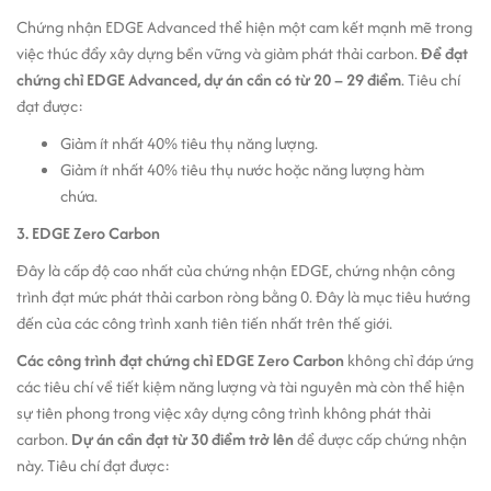
Chứng nhận EDGE Advanced thể hiện một cam kết mạnh mẽ trong
việc thúc đẩy xây dựng bền vững và giảm phát thải carbon.
Để đạt
chứng chỉ EDGE Advanced, dự án cần có từ 20 – 29 điểm
. Tiêu chí
đạt được:
Giảm ít nhất 40% tiêu thụ năng lượng.
Giảm ít nhất 40% tiêu thụ nước hoặc năng lượng hàm
chứa.
3. EDGE Zero Carbon
Đây là cấp độ cao nhất của chứng nhận EDGE, chứng nhận công
trình đạt mức phát thải carbon ròng bằng 0. Đây là mục tiêu hướng
đến của các công trình xanh tiên tiến nhất trên thế giới.
Các công trình đạt chứng chỉ EDGE Zero Carbon
không chỉ đáp ứng
các tiêu chí về tiết kiệm năng lượng và tài nguyên mà còn thể hiện
sự tiên phong trong việc xây dựng công trình không phát thải
carbon.
Dự án cần đạt từ 30 điểm trở lên
để được cấp chứng nhận
này. Tiêu chí đạt được: