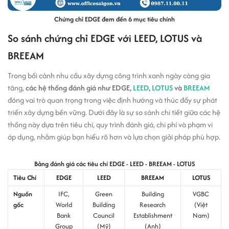
Chứng chỉ EDGE đem đến 6 mục tiêu chính
So sánh chứng chỉ EDGE với LEED, LOTUS và
BREEAM
Trong bối cảnh nhu cầu xây dựng công trình xanh ngày càng gia
tăng,
các hệ thống đánh giá như EDGE,
LEED
,
LOTUS
và
BREEAM
đóng vai trò quan trọng trong việc định hướng và thúc đẩy sự phát
triển xây dựng bền vững. Dưới đây là sự so sánh chi tiết giữa các hệ
thống này dựa trên tiêu chí, quy trình đánh giá, chi phí và phạm vi
áp dụng, nhằm giúp bạn hiểu rõ hơn và lựa chọn giải pháp phù hợp.
Bảng đánh giá các tiêu chí EDGE - LEED - BREEAM - LOTUS
Tiêu Chí
EDGE
LEED
BREEAM
LOTUS
Nguồn
IFC,
Green
Building
VGBC
gốc
World
Building
Research
(Việt
Bank
Council
Establishment
Nam)
Group
(Mỹ)
(Anh)