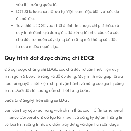
vào thị trường quốc tế.
LOTUS là lựa chọn tối ưu tại Việt Nam, đặc biệt với các dự
án nội địa.
Tuy nhiên, EDGE vượt trội ở tính linh hoạt, chi phí thấp, và
quy trình đánh giá đơn giản, đáp ứng tốt nhu cầu của các
chủ đầu tư muốn xây dựng bền vững mà không cần đầu
tư quá nhiều nguồn lực.
Quy trình đạt được chứng chỉ EDGE
Để đạt được chứng chỉ EDGE, các chủ đầu tư cần thực hiện quy
trình gồm 5 bước rõ ràng và dễ áp dụng. Quy trình này giúp tối ưu
hóa tài nguyên, tiết kiệm chi phí vận hành và nâng cao giá trị công
trình. Dưới đây là hướng dẫn chi tiết từng bước.
Bước 1: Đăng ký trên công cụ EDGE
Bạn cần truy cập vào trang web chính thức của IFC (International
Finance Corporation) để tạo tài khoản và đăng ký dự án, thông tin
về loại hình công trình, địa điểm xây dựng và diện tích cần được