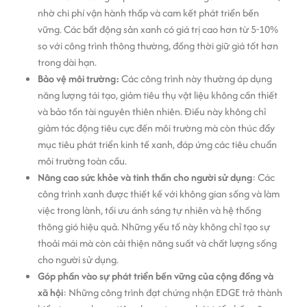
nhờ chi phí vận hành thấp và cam kết phát triển bền
vững. Các bất động sản xanh có giá trị cao hơn từ 5-10%
so với công trình thông thường, đồng thời giữ giá tốt hơn
trong dài hạn.
Bảo vệ môi trường:
Các công trình này thường áp dụng
năng lượng tái tạo, giảm tiêu thụ vật liệu không cần thiết
và bảo tồn tài nguyên thiên nhiên. Điều này không chỉ
giảm tác động tiêu cực đến môi trường mà còn thúc đẩy
mục tiêu phát triển kinh tế xanh, đáp ứng các tiêu chuẩn
môi trường toàn cầu.
Nâng cao sức khỏe và tinh thần cho người sử dụng
: Các
công trình xanh được thiết kế với không gian sống và làm
việc trong lành, tối ưu ánh sáng tự nhiên và hệ thống
thông gió hiệu quả. Những yếu tố này không chỉ tạo sự
thoải mái mà còn cải thiện năng suất và chất lượng sống
cho người sử dụng.
Góp phần vào sự phát triển bền vững của cộng đồng và
xã hội
: Những công trình đạt chứng nhận EDGE trở thành