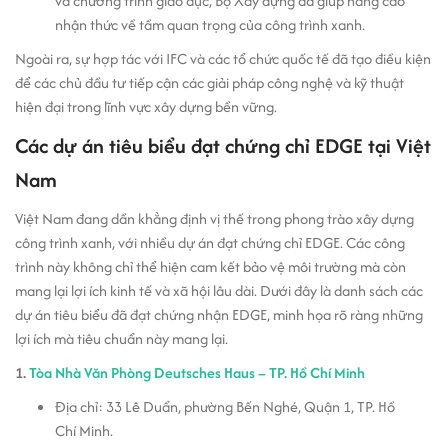
và chương trình giáo dục, Bộ Xây dựng đã giúp nâng cao
nhận thức về tầm quan trọng của công trình xanh.
Ngoài ra, sự hợp tác với IFC và các tổ chức quốc tế đã tạo điều kiện
để các chủ đầu tư tiếp cận các giải pháp công nghệ và kỹ thuật
hiện đại trong lĩnh vực xây dựng bền vững.
Các dự án tiêu biểu đạt chứng chỉ EDGE tại Việt
Nam
Việt Nam đang dần khẳng định vị thế trong phong trào xây dựng
công trình xanh, với nhiều dự án đạt chứng chỉ EDGE. Các công
trình này không chỉ thể hiện cam kết bảo vệ môi trường mà còn
mang lại lợi ích kinh tế và xã hội lâu dài. Dưới đây là danh sách các
dự án tiêu biểu đã đạt chứng nhận EDGE, minh họa rõ ràng những
lợi ích mà tiêu chuẩn này mang lại.
1.
Tòa Nhà Văn Phòng Deutsches Haus – TP. Hồ Chí Minh
Địa chỉ: 33 Lê Duẩn, phường Bến Nghé, Quận 1, TP. Hồ
Chí Minh.