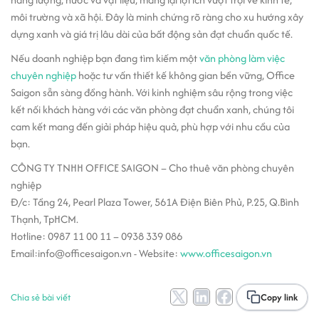
môi trường và xã hội. Đây là minh chứng rõ ràng cho xu hướng xây
dựng xanh và giá trị lâu dài của bất động sản đạt chuẩn quốc tế.
Nếu doanh nghiệp bạn đang tìm kiếm một
văn phòng làm việc
chuyên nghiệp
hoặc tư vấn thiết kế không gian bền vững, Office
Saigon sẵn sàng đồng hành. Với kinh nghiệm sâu rộng trong việc
kết nối khách hàng với các văn phòng đạt chuẩn xanh, chúng tôi
cam kết mang đến giải pháp hiệu quả, phù hợp với nhu cầu của
bạn.
CÔNG TY TNHH OFFICE SAIGON – Cho thuê văn phòng chuyên
nghiệp
Đ/c: Tầng 24, Pearl Plaza Tower, 561A Điện Biên Phủ, P.25, Q.Bình
Thạnh, TpHCM.
Hotline: 0987 11 00 11 – 0938 339 086
Email:info@officesaigon.vn - Website:
www.officesaigon.vn
Chia sẻ bài viết
Copy link