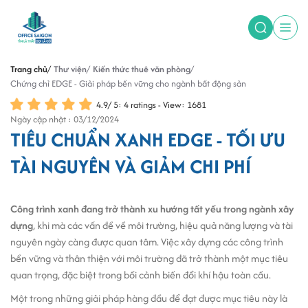
Trang chủ
Thư viện
Kiến thức thuê văn phòng
Chứng chỉ EDGE - Giải pháp bền vững cho ngành bất động sản
4.9
/
5
:
4
ratings - View: 1681
Ngày cập nhật : 03/12/2024
TIÊU CHUẨN XANH EDGE - TỐI ƯU
TÀI NGUYÊN VÀ GIẢM CHI PHÍ
Công trình xanh đang trở thành xu hướng tất yếu trong ngành xây
dựng
, khi mà các vấn đề về môi trường, hiệu quả năng lượng và tài
nguyên ngày càng được quan tâm. Việc xây dựng các công trình
bền vững và thân thiện với môi trường đã trở thành một mục tiêu
quan trọng, đặc biệt trong bối cảnh biến đổi khí hậu toàn cầu.
Một trong những giải pháp hàng đầu để đạt được mục tiêu này là