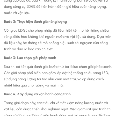
cung cấp đầy đủ. Sau khi đăng ký thành công, bạn sẽ có quyền sử
dụng công cụ EDGE để tiến hành đánh giá hiệu suất năng lượng,
nước và vật liệu.
Bước 2: Thực hiện đánh giá năng lượng
Công cụ EDGE cho phép nhập dữ liệu thiết kế như hệ thống chiếu
sáng, điều hòa không khí, nguồn nước và vật liệu sử dụng. Dựa trên
dữ liệu này, hệ thống sẽ mô phỏng hiệu suất tài nguyên của công
trình và đưa ra báo cáo chi tiết.
Bước 3: Lựa chọn giải pháp xanh
Sau khi có kết quả đánh giá, bước thứ ba là lựa chọn giải pháp xanh.
Các giải pháp phổ biến bao gồm lắp đặt hệ thống chiếu sáng LED,
sử dụng năng lượng tái tạo như điện mặt trời, và áp dụng cách
nhiệt hiệu quả cho tường và mái nhà.
Bước 4: Xây dựng và vận hành công trình
Trong giai đoạn này, các tiêu chí về tiết kiệm năng lượng, nước và
vật liệu cần được triển khai nghiêm ngặt. Việc giám sát quá trình thi
công và đào tạo đội ngũ vận hành đóng vai trò quan trọng để đảm