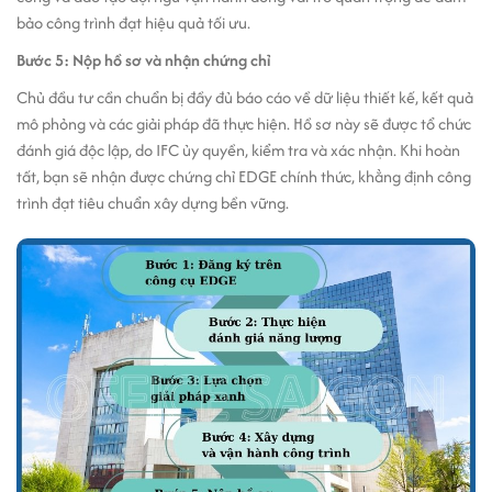
bảo công trình đạt hiệu quả tối ưu.
Bước 5: Nộp hồ sơ và nhận chứng chỉ
Chủ đầu tư cần chuẩn bị đầy đủ báo cáo về dữ liệu thiết kế, kết quả
mô phỏng và các giải pháp đã thực hiện. Hồ sơ này sẽ được tổ chức
đánh giá độc lập, do IFC ủy quyền, kiểm tra và xác nhận. Khi hoàn
tất, bạn sẽ nhận được chứng chỉ EDGE chính thức, khẳng định công
trình đạt tiêu chuẩn xây dựng bền vững.