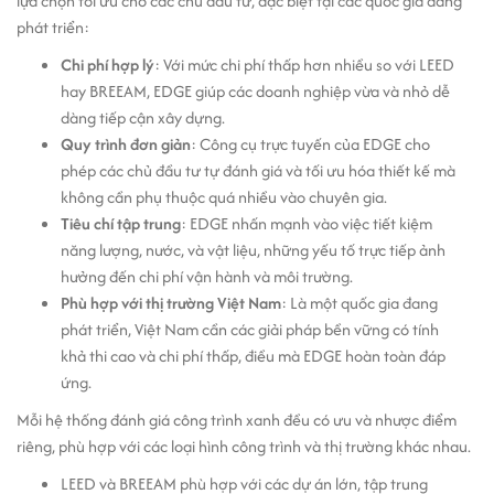
lựa chọn tối ưu cho các chủ đầu tư, đặc biệt tại các quốc gia đang
phát triển:
Chi phí hợp lý
: Với mức chi phí thấp hơn nhiều so với LEED
hay BREEAM, EDGE giúp các doanh nghiệp vừa và nhỏ dễ
dàng tiếp cận xây dựng.
Quy trình đơn giản
: Công cụ trực tuyến của EDGE cho
phép các chủ đầu tư tự đánh giá và tối ưu hóa thiết kế mà
không cần phụ thuộc quá nhiều vào chuyên gia.
Tiêu chí tập trung
: EDGE nhấn mạnh vào việc tiết kiệm
năng lượng, nước, và vật liệu, những yếu tố trực tiếp ảnh
hưởng đến chi phí vận hành và môi trường.
Phù hợp với thị trường Việt Nam
: Là một quốc gia đang
phát triển, Việt Nam cần các giải pháp bền vững có tính
khả thi cao và chi phí thấp, điều mà EDGE hoàn toàn đáp
ứng.
Mỗi hệ thống đánh giá công trình xanh đều có ưu và nhược điểm
riêng, phù hợp với các loại hình công trình và thị trường khác nhau.
LEED và BREEAM phù hợp với các dự án lớn, tập trung