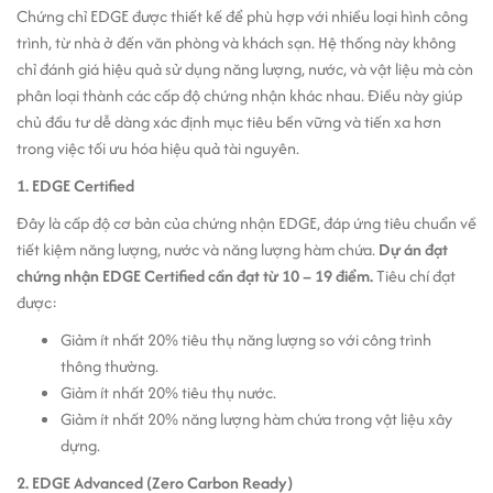
Chứng chỉ EDGE được thiết kế để phù hợp với nhiều loại hình công
trình, từ nhà ở đến văn phòng và khách sạn. Hệ thống này không
chỉ đánh giá hiệu quả sử dụng năng lượng, nước, và vật liệu mà còn
phân loại thành các cấp độ chứng nhận khác nhau. Điều này giúp
chủ đầu tư dễ dàng xác định mục tiêu bền vững và tiến xa hơn
trong việc tối ưu hóa hiệu quả tài nguyên.
1. EDGE Certified
Đây là cấp độ cơ bản của chứng nhận EDGE, đáp ứng tiêu chuẩn về
tiết kiệm năng lượng, nước và năng lượng hàm chứa.
Dự án đạt
chứng nhận EDGE Certified cần đạt từ 10 – 19 điểm.
Tiêu chí đạt
được:
Giảm ít nhất 20% tiêu thụ năng lượng so với công trình
thông thường.
Giảm ít nhất 20% tiêu thụ nước.
Giảm ít nhất 20% năng lượng hàm chứa trong vật liệu xây
dựng.
2. EDGE Advanced (Zero Carbon Ready)