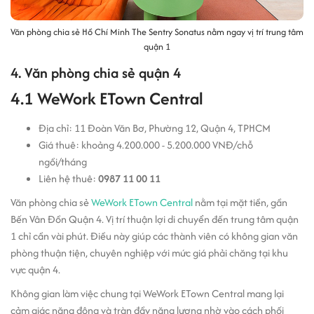
Văn phòng chia sẻ Hồ Chí Minh The Sentry Sonatus nằm ngay vị trí trung tâm
quận 1
4. Văn phòng chia sẻ quận 4
4.1 WeWork ETown Central
Địa chỉ: 11 Đoàn Văn Bơ, Phường 12, Quận 4, TPHCM
Giá thuê: khoảng 4.200.000 - 5.200.000 VNĐ/chỗ
ngồi/tháng
Liên hệ thuê:
0987 11 00 11
Văn phòng chia sẻ
WeWork ETown Central
nằm tại mặt tiền, gần
Bến Vân Đồn Quận 4. Vị trí thuận lợi di chuyển đến trung tâm quận
1 chỉ cần vài phút. Điều này giúp các thành viên có không gian văn
phòng thuận tiện, chuyên nghiệp với mức giá phải chăng tại khu
vực quận 4.
Không gian làm việc chung tại WeWork ETown Central mang lại
cảm giác năng động và tràn đầy năng lượng nhờ vào cách phối