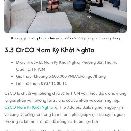
Không gian văn phòng chia sẻ tại đây vô cùng rộng rãi, thoáng đãng
3.3 CirCO Nam Kỳ Khởi Nghĩa
Địa chỉ: 63A Đ. Nam Kỳ Khởi Nghĩa, Phường Bến Thành,
Quận 1, TPHCM
Giá thuê: khoảng 3.500.000 VNĐ/chỗ ngồi/tháng
Liên hệ thuê:
0987 11 00 11
CirCO là chuỗi
văn phòng chia sẻ tại HCM
với
nhiều địa điểm, mang
lại giải pháp văn phòng tối ưu cho các cá nhân và doanh nghiệp.
CirCO Nam Kỳ Khởi Nghĩa
tại The Address Building nằm ngay vị trí
vô cùng lý tưởng tại trung tâm thành phố, giúp việc di chuyển, giao
thương và kết nối trở nên dễ dàng và thuận tiện hơn.