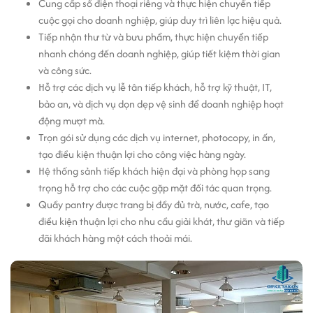
Cung cấp số điện thoại riêng và thực hiện chuyển tiếp
cuộc gọi cho doanh nghiệp, giúp duy trì liên lạc hiệu quả.
Tiếp nhận thư từ và bưu phẩm, thực hiện chuyển tiếp
nhanh chóng đến doanh nghiệp, giúp tiết kiệm thời gian
và công sức.
Hỗ trợ các dịch vụ lễ tân tiếp khách, hỗ trợ kỹ thuật, IT,
bảo an, và dịch vụ dọn dẹp vệ sinh để doanh nghiệp hoạt
động mượt mà.
Trọn gói sử dụng các dịch vụ internet, photocopy, in ấn,
tạo điều kiện thuận lợi cho công việc hàng ngày.
Hệ thống sảnh tiếp khách hiện đại và phòng họp sang
trọng hỗ trợ cho các cuộc gặp mặt đối tác quan trọng.
Quầy pantry được trang bị đầy đủ trà, nước, cafe, tạo
điều kiện thuận lợi cho nhu cầu giải khát, thư giãn và tiếp
đãi khách hàng một cách thoải mái.