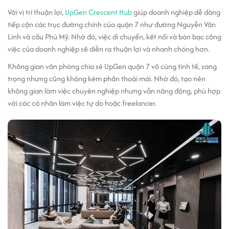
Với vị trí thuận lợi,
UpGen Crescent Hub
giúp doanh nghiệp dễ dàng
tiếp cận các trục đường chính của quận 7 như đường Nguyễn Văn
Linh và cầu Phú Mỹ. Nhờ đó, việc di chuyển, kết nối và bàn bạc công
việc của doanh nghiệp sẽ diễn ra thuận lợi và nhanh chóng hơn.
Không gian văn phòng chia sẻ UpGen quận 7 vô cùng tinh tế, sang
trọng nhưng cũng không kém phần thoải mái. Nhờ đó, tạo nên
không gian làm việc chuyên nghiệp nhưng vẫn năng động, phù hợp
với các cá nhân làm việc tự do hoặc freelancer.