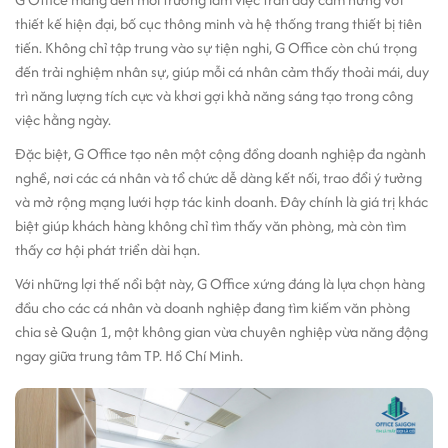
thiết kế hiện đại, bố cục thông minh và hệ thống trang thiết bị tiên
tiến. Không chỉ tập trung vào sự tiện nghi, G Office còn chú trọng
đến trải nghiệm nhân sự, giúp mỗi cá nhân cảm thấy thoải mái, duy
trì năng lượng tích cực và khơi gợi khả năng sáng tạo trong công
việc hằng ngày.
Đặc biệt, G Office tạo nên một cộng đồng doanh nghiệp đa ngành
nghề, nơi các cá nhân và tổ chức dễ dàng kết nối, trao đổi ý tưởng
và mở rộng mạng lưới hợp tác kinh doanh. Đây chính là giá trị khác
biệt giúp khách hàng không chỉ tìm thấy văn phòng, mà còn tìm
thấy cơ hội phát triển dài hạn.
Với những lợi thế nổi bật này, G Office xứng đáng là lựa chọn hàng
đầu cho các cá nhân và doanh nghiệp đang tìm kiếm văn phòng
chia sẻ Quận 1, một không gian vừa chuyên nghiệp vừa năng động
ngay giữa trung tâm TP. Hồ Chí Minh.