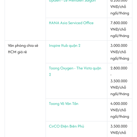
UpGen - Le Meridien Saigon
6.200.000
VNĐ/chỗ
ngồi/tháng
HANA Asia Serviced Office
7.800.000
VNĐ/chỗ
ngồi/tháng
Văn phòng chia sẻ
Inspire Hub quận 2
3.000.000
HCM giá rẻ
VNĐ/chỗ
ngồi/tháng
Toong Oxygen - The Vista quận
2.800.000
2
-
3.500.000
VNĐ/chỗ
ngồi/tháng
Toong Võ Văn Tần
4.000.000
VNĐ/chỗ
ngồi/tháng
CirCO Điện Biên Phủ
3.500.000
VNĐ/chỗ