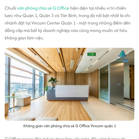
Chuỗi
văn phòng chia sẻ G Office
hiện diện tại nhiều vị trí chiến
lược như Quận 1, Quận 3 và Tân Bình, trong đó nổi bật nhất là chi
nhánh đặt tại Vincom Center Quận 1 - một trong những điểm đến
đẳng cấp mà bất kỳ doanh nghiệp nào cũng mong muốn sở hữu
không gian làm việc.
Không gian văn phòng chia sẻ G Office Vincom quận 1
G Office mang đến môi trường làm việc tràn đầy cảm hứng với