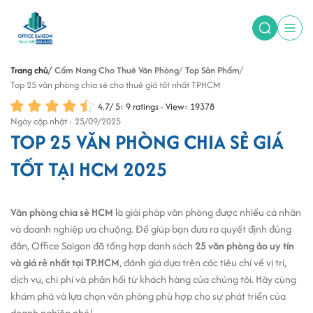
Trang chủ
Cẩm Nang Cho Thuê Văn Phòng
Top Sản Phẩm
Top 25 văn phòng chia sẻ cho thuê giá tốt nhất TPHCM
4.7
/
5
:
9
ratings - View: 19378
Ngày cập nhật : 25/09/2025
TOP 25 VĂN PHÒNG CHIA SẺ GIÁ
TỐT TẠI HCM 2025
Văn phòng chia sẻ HCM
là giải pháp văn phòng được nhiều cá nhân
và doanh nghiệp ưa chuộng. Để giúp bạn đưa ra quyết định đúng
đắn, Office Saigon đã tổng hợp danh sách
25 văn phòng ảo uy tín
và giá rẻ nhất tại TP.HCM
, đánh giá dựa trên các tiêu chí về vị trí,
dịch vụ, chi phí và phản hồi từ khách hàng của chúng tôi. Hãy cùng
khám phá và lựa chọn văn phòng phù hợp cho sự phát triển của
doanh nghiệp nhé!