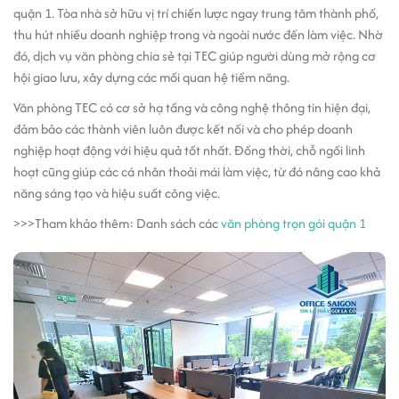
quận 1. Tòa nhà sở hữu vị trí chiến lược ngay trung tâm thành phố,
thu hút nhiều doanh nghiệp trong và ngoài nước đến làm việc. Nhờ
đó, dịch vụ văn phòng chia sẻ tại TEC giúp người dùng mở rộng cơ
hội giao lưu, xây dựng các mối quan hệ tiềm năng.
Văn phòng TEC có cơ sở hạ tầng và công nghệ thông tin hiện đại,
đảm bảo các thành viên luôn được kết nối và cho phép doanh
nghiệp hoạt động với hiệu quả tốt nhất. Đồng thời, chỗ ngồi linh
hoạt cũng giúp các cá nhân thoải mái làm việc, từ đó nâng cao khả
năng sáng tạo và hiệu suất công việc.
>>>Tham khảo thêm
: Danh sách các
văn phòng trọn gói quận 1