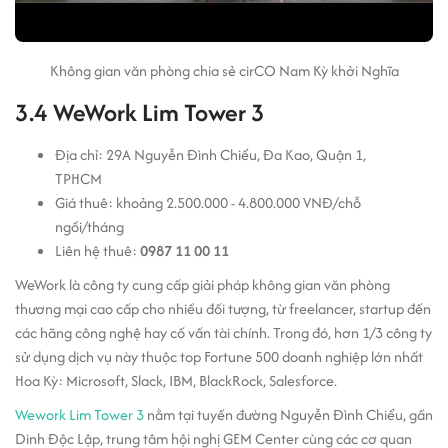
Không gian văn phòng chia sẻ cirCO Nam Kỳ khởi Nghĩa
3.4 WeWork Lim Tower 3
Địa chỉ: 29A Nguyễn Đình Chiểu, Đa Kao, Quận 1,
TPHCM
Giá thuê: khoảng 2.500.000 - 4.800.000 VNĐ/chỗ
ngồi/tháng
Liên hệ thuê:
0987 11 00 11
WeWork là công ty cung cấp giải pháp không gian văn phòng
thương mại cao cấp cho nhiều đối tượng, từ freelancer, startup đến
các hãng công nghệ hay cố vấn tài chính. Trong đó, hơn 1/3 công ty
sử dụng dịch vụ này thuộc top Fortune 500 doanh nghiệp lớn nhất
Hoa Kỳ: Microsoft, Slack, IBM, BlackRock, Salesforce.
Wework Lim Tower 3
nằm tại tuyến đường Nguyễn Đình Chiểu, gần
Dinh Độc Lập, trung tâm hội nghị GEM Center cùng các cơ quan