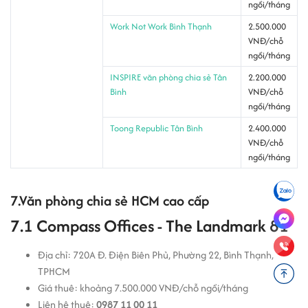
ngồi/tháng
Work Not Work Bình Thạnh
2.500.000
VNĐ/chỗ
ngồi/tháng
INSPIRE văn phòng chia sẻ Tân
2.200.000
Bình
VNĐ/chỗ
ngồi/tháng
Toong Republic Tân Bình
2.400.000
VNĐ/chỗ
ngồi/tháng
7.Văn phòng chia sẻ HCM cao cấp
7.1 Compass Offices - The Landmark 81
Địa chỉ: 720A Đ. Điện Biên Phủ, Phường 22, Bình Thạnh,
TPHCM
Giá thuê: khoảng 7.500.000 VNĐ/chỗ ngồi/tháng
Liên hệ thuê:
0987 11 00 11