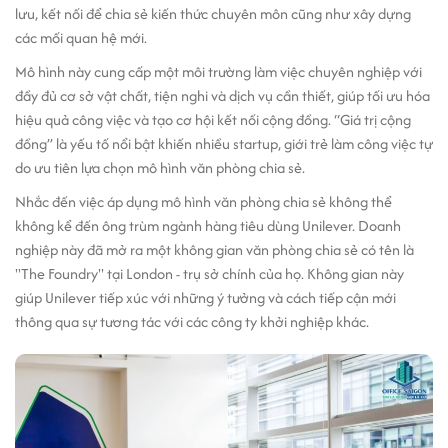
lưu, kết nối để chia sẻ kiến thức chuyên môn cũng như xây dựng
các mối quan hệ mới.
Mô hình này cung cấp một môi trường làm việc chuyên nghiệp với
đầy đủ cơ sở vật chất, tiện nghi và dịch vụ cần thiết, giúp tối ưu hóa
hiệu quả công việc và tạo cơ hội kết nối cộng đồng. “Giá trị cộng
đồng” là yếu tố nổi bật khiến nhiều startup, giới trẻ làm công việc tự
do ưu tiên lựa chọn mô hình văn phòng chia sẻ.
Nhắc đến việc áp dụng mô hình văn phòng chia sẻ không thể
không kể đến ông trùm ngành hàng tiêu dùng Unilever. Doanh
nghiệp này đã mở ra một không gian văn phòng chia sẻ có tên là
"The Foundry" tại London - trụ sở chính của họ. Không gian này
giúp Unilever tiếp xúc với những ý tưởng và cách tiếp cận mới
thông qua sự tương tác với các công ty khởi nghiệp khác.