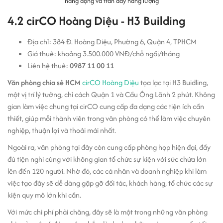
năng động và tràn đầy năng lượng
4.2 cirCO Hoàng Diệu - H3 Building
Địa chỉ: 384 Đ. Hoàng Diệu, Phường 6, Quận 4, TPHCM
Giá thuê: khoảng 3.500.000 VNĐ/chỗ ngồi/tháng
Liên hệ thuê:
0987 11 00 11
Văn phòng chia sẻ HCM
cirCO Hoàng Diệu
tọa lạc tại H3 Buidling,
một vị trí lý tưởng, chỉ cách Quận 1 và Cầu Ông Lãnh 2 phút. Không
gian làm việc chung tại cirCO cung cấp đa dạng các tiện ích cần
thiết, giúp mỗi thành viên trong văn phòng có thể làm việc chuyên
nghiệp, thuận lợi và thoải mái nhất.
Ngoài ra, văn phòng tại đây còn cung cấp phòng họp hiện đại, đầy
đủ tiện nghi cùng với không gian tổ chức sự kiện với sức chứa lớn
lên đến 120 người. Nhờ đó, các cá nhân và doanh nghiệp khi làm
việc tạo đây sẽ dễ dàng gặp gỡ đối tác, khách hàng, tổ chức các sự
kiện quy mô lớn khi cần.
Với mức chi phí phải chăng, đây sẽ là một trong những văn phòng