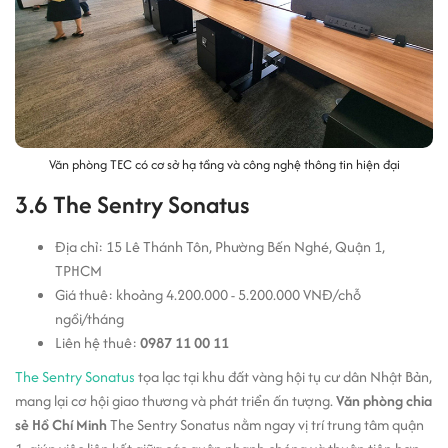
Văn phòng TEC có cơ sở hạ tầng và công nghệ thông tin hiện đại
3.6 The Sentry Sonatus
Địa chỉ: 15 Lê Thánh Tôn, Phường Bến Nghé, Quận 1,
TPHCM
Giá thuê: khoảng 4.200.000 - 5.200.000 VNĐ/chỗ
ngồi/tháng
Liên hệ thuê:
0987 11 00 11
The Sentry Sonatus
tọa lạc tại khu đất vàng hội tụ cư dân Nhật Bản,
mang lại cơ hội giao thương và phát triển ấn tượng.
Văn phòng chia
sẻ Hồ Chí Minh
The Sentry Sonatus nằm ngay vị trí trung tâm quận