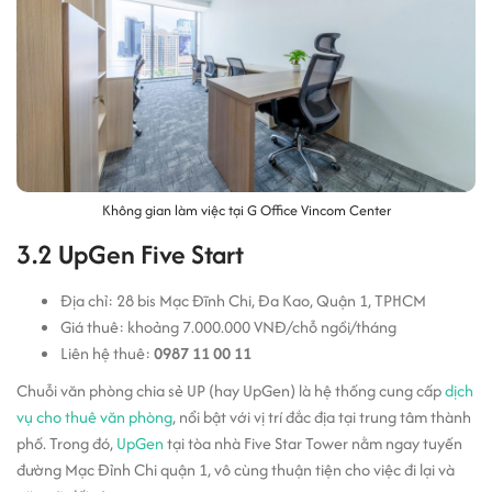
Không gian làm việc tại G Office Vincom Center
3.2 UpGen Five Start
Địa chỉ: 28 bis Mạc Đĩnh Chi, Đa Kao, Quận 1, TPHCM
Giá thuê: khoảng 7.000.000 VNĐ/chỗ ngồi/tháng
Liên hệ thuê:
0987 11 00 11
Chuỗi văn phòng chia sẻ UP (hay UpGen) là hệ thống cung cấp
dịch
vụ cho thuê văn phòng
, nổi bật với vị trí đắc địa tại trung tâm thành
phố. Trong đó,
UpGen
tại tòa nhà Five Star Tower nằm ngay tuyến
đường Mạc Đỉnh Chi quận 1, vô cùng thuận tiện cho việc đi lại và