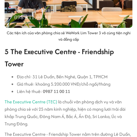
Các tiện ích của văn phòng chia sẻ WeWork Lim Tower 3 vô cùng tiện nghi
và đẳng cấp
5 The Executive Centre - Friendship
Tower
Địa chỉ: 31 Lê Duẩn, Bến Nghé, Quận 1, TPHCM
Giá thuê: khoảng 5.200.000 VNĐ/chỗ ngồi/tháng
Liên hệ thuê:
0987 11 00 11
The Executive Centre (TEC)
là chuỗi văn phòng dịch vụ và văn
phòng chia sẻ với 25 năm kinh nghiệp, hiện có mạng lưới trải dài
khắp Trung Quốc, Đông Nam Á, Bắc Á, Ấn Độ, Sri Lanka, Úc và
Trung Đông.
The Executive Centre - Friendship Tower nằm trên đường Lê Duẩn,