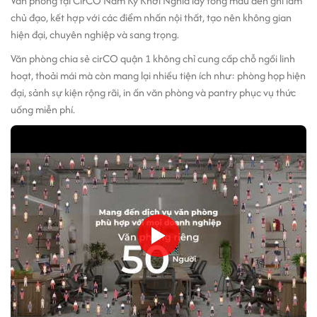
Văn phòng tại CirCO Nam Kỳ Khởi Nghĩa lấy tông màu đen ghi làm
chủ đạo, kết hợp với các điểm nhấn nội thất, tạo nên không gian
hiện đại, chuyên nghiệp và sang trọng.
Văn phòng chia sẻ cirCO quận 1 không chỉ cung cấp chỗ ngồi linh
hoạt, thoải mái mà còn mang lại nhiều tiện ích như: phòng họp hiện
đại, sảnh sự kiện rộng rãi, in ấn văn phòng và pantry phục vụ thức
uống miễn phí.