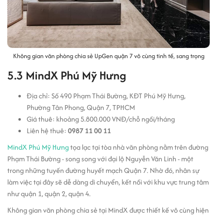
Không gian văn phòng chia sẻ UpGen quận 7 vô cùng tinh tế, sang trọng
5.3 MindX Phú Mỹ Hưng
Địa chỉ: Số 490 Phạm Thái Bường, KĐT Phú Mỹ Hưng,
Phường Tân Phong, Quận 7, TPHCM
Giá thuê: khoảng 5.800.000 VNĐ/chỗ ngồi/tháng
Liên hệ thuê:
0987 11 00 11
MindX Phú Mỹ Hưng
tọa lạc tại tòa nhà văn phòng nằm trên đường
Phạm Thái Bường - song song với đại lộ Nguyễn Văn Linh - một
trong những tuyến đường huyết mạch Quận 7. Nhờ đó, nhân sự
làm việc tại đây sẽ dễ dàng di chuyển, kết nối với khu vực trung tâm
như quận 1, quận 2, quận 4.
Không gian văn phòng chia sẻ tại MindX được thiết kế vô cùng hiện