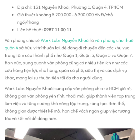
Địa chỉ: 131 Nguyễn Khoái, Phường 1, Quận 4, TPHCM
Giá thuê: khoảng 5.200.000 - 6.200.000 VNĐ/chỗ
ngồi/tháng
Liên hệ thuê:
0987 11 00 11
Văn phòng chia sẻ
Work Labs Nguyễn Khoái
là
văn phòng cho thuê
quận 4
sở hữu vị trí thuận lợi, dễ dàng di chuyển đến các khu vực
trung tâm của thành phố như Quận 1, Quận 3, Quận 5 và Quận 7.
Hơn nữa, xung quanh văn phòng cũng có nhiều tiện ích như các
cửa hàng tiện lợi, nhà hàng, quán cà phê, siêu thị và các dịch vụ
khác, mang lại sự thuận tiện tối đa cho người dùng.
Work Labs Nguyễn Khoái cung cấp văn phòng chia sẻ HCM giá rẻ,
không gian văn phòng yên tĩnh, thoải mái, giúp thành viên tập trung
làm việc và tăng cường khả năng tập trung, sáng tạo. Hơn thế,
không gian được thiết kế mở, hạn chế vách ngăn giúp việc tương
tác và kết nối dễ dàng hơn.