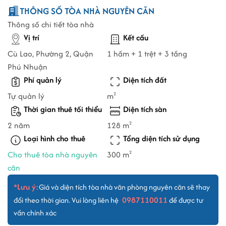
THÔNG SỐ TÒA NHÀ NGUYÊN CĂN
Thông số chi tiết tòa nhà
Vị trí
Kết cấu
Cù Lao, Phường 2, Quận
1 hầm + 1 trệt + 3 tầng
Phú Nhuận
Phí quản lý
Diện tích đất
Tự quản lý
m
2
Thời gian thuê tối thiểu
Diện tích sàn
2 năm
128 m
2
Loại hình cho thuê
Tổng diện tích sử dụng
Cho thuê tòa nhà nguyên
300 m
2
căn
*Lưu ý:
Giá và diện tích tòa nhà văn phòng nguyên căn sẽ thay
0987110011
đổi theo thời gian. Vui lòng liên hệ
để được tư
vấn chính xác