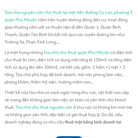
Tòa nhà nguyên căn cho thuê tại mặt tiền đường Cù Lao, phường 2
quận Phú Nhuận
nằm trên tuyến đường đông dân cư, hoạt động
giao thương sầm uất và thuận tiện đi đến Quận 1, Quận Bình
Thạnh, Quận Tân Bình khi kết nối qua các tuyến đường lớn như
Trường Sa, Phan Xích Long,...
Là một trong những
tòa nhà cho thuê quận Phú Nhuận
có diện tích
cho thuê 8x16m, diện tích sử dụng mỗi tầng là 128m2 và tổng diện
tích sử dụng lên đến 300m2, với kết cấu gồm: 1 hầm +1 trệt + 3
tầng. Tòa nhà phù hợp để kinh doanh, mở văn phòng làm việc,
phòng khám, thẩm mỹ viện, trường mầm non...
Thiết kế của tòa nhà có vách ngăn từng khu vực, nội thất cao cấp
sẽ mang đến không gian làm việc an toàn và yên tĩnh cho khách
thuê.
Tòa nhà cho thuê nguyên căn
ở khu vực có không khí mát mẻ
và không gian yên tĩnh, đặc biệt có giá thuê hợp lý. Do đó, nếu
doanh nghiệp đang có nhu cầu
thuê mặt bằng kinh doanh tại
đường Cù Lao
có thể tham khảo tòa nhà ở vị trí này.