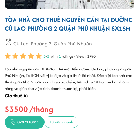
TÒA NHÀ CHO THUÊ NGUYÊN CĂN TẠI ĐƯỜNG
CÙ LAO PHƯỜNG 2 QUẬN PHÚ NHUẬN 8X16M
Cù Lao, Phường 2, Quận Phú Nhuận
5
/
5
with
1
ratings - View: 1740
Tòa nhà nguyên căn DT 8x16m tại mặt tiền đường Cù Lao
,
phường 2, quận
Phú Nhuận, Tp.HCM với vị trí đẹp và giá thuê tốt nhất. Đặc biệt
tòa nhà cho
thuê quận Phú Nhuận
còn nhiều ưu điểm, tiện ích vượt trội thu hút khách
hàng và giúp cho việc kinh doanh thuận lợi, phát triển.
Giá thuê từ
$3500 /tháng
0987110011
Tư vấn nhanh