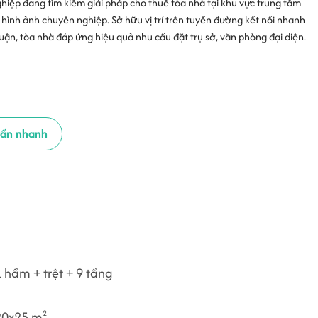
hiệp đang tìm kiếm giải pháp cho thuê tòa nhà tại khu vực trung tâm
 hình ảnh chuyên nghiệp. Sở hữu vị trí trên tuyến đường kết nối nhanh
n, tòa nhà đáp ứng hiệu quả nhu cầu đặt trụ sở, văn phòng đại diện.
vấn nhanh
 hầm + trệt + 9 tầng
20x25 m
2