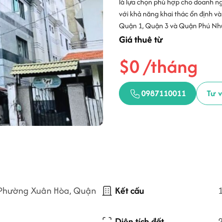
là lựa chọn phù hợp cho doanh ng
với khả năng khai thác ổn định và
Quận 1, Quận 3 và Quận Phú Nhuậ
Giá thuê từ
$0 /tháng
0987110011
Tư 
 Phường Xuân Hòa, Quận
Kết cấu
1
Diện tích đất