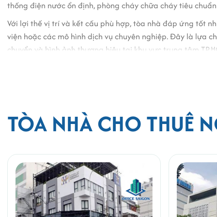
thống điện nước ổn định, phòng cháy chữa cháy tiêu chuẩn
Với lợi thế vị trí và kết cấu phù hợp, tòa nhà đáp ứng tốt n
viện hoặc các mô hình dịch vụ chuyên nghiệp. Đây là lựa 
chuyển và hình ảnh thương hiệu tại khu vực trung tâm TP.
CÔNG TY TNHH OFFICE SAIGON
Đ/c: 164 Nguyễn Văn Thương, phường Thạ
Hotline: 0987.11.00.11 - 0938.339.086
TÒA NHÀ CHO THUÊ N
Email:info@officesaigon.vn - Zalo: 0987