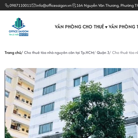
0987110011
info@officesaigon.vn
164 Nguyễn Văn Thương, Phường T
VĂN PHÒNG CHO THUÊ
VĂN PHÒNG 
▼
Trang chủ
Cho thuê tòa nhà nguyên căn tại Tp.HCM
Quận 3
Cho thuê tòa n