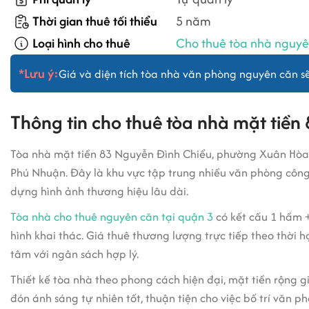
Thời gian thuê tối thiểu
5 năm
Loại hình cho thuê
Cho thuê tòa nhà nguy
*Lưu ý:
Giá và diện tích tòa nhà văn phòng nguyên căn sẽ 
Thông tin cho thuê tòa nhà mặt tiề
Tòa nhà mặt tiền 83 Nguyễn Đình Chiểu, phường Xuân Hòa,
Phú Nhuận. Đây là khu vực tập trung nhiều văn phòng công t
dựng hình ảnh thương hiệu lâu dài.
Tòa nhà cho thuê nguyên căn tại quận 3
có kết cấu 1 hầm +
hình khai thác. Giá thuê thương lượng trực tiếp theo thời
tâm với ngân sách hợp lý.
Thiết kế tòa nhà theo phong cách hiện đại, mặt tiền rộng g
đón ánh sáng tự nhiên tốt, thuận tiện cho việc bố trí văn 