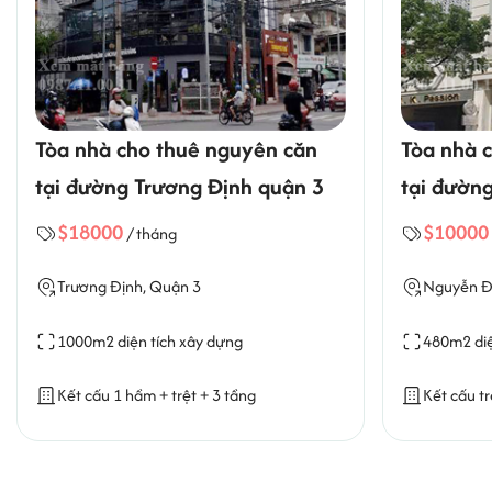
Tòa nhà cho thuê nguyên căn
Tòa nhà 
tại đường Trương Định quận 3
tại đườn
quận 3
$18000
$1000
/ tháng
Trương Định, Quận 3
Nguyễn Đì
1000m2 diện tích xây dựng
480m2 diệ
Kết cấu 1 hầm + trệt + 3 tầng
Kết cấu tr