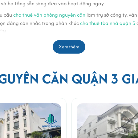
 và hạ tầng sẵn sàng đưa vào hoạt động ngay.
hu cầu
cho thuê văn phòng nguyên căn
làm trụ sở công ty, vă
chọn đáng cân nhắc trong phân khúc
cho thuê tòa nhà quận 3
d
HCM.
Xem thêm
nh Mỹ Tây, Tp.HCM.
GUYÊN CĂN QUẬN 3 GI
110011