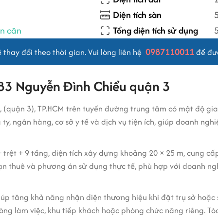
Diện tích sàn
ên căn
Tổng diện tích sử dụng
0987110011
thay đổi theo thời gian. Vui lòng liên hệ
để đượ
n 83 Nguyễn Đình Chiểu quận 3
 (quận 3), TP.HCM trên tuyến đường trung tâm có mật độ gi
y, ngân hàng, cơ sở y tế và dịch vụ tiện ích, giúp doanh nghi
 trệt + 9 tầng, diện tích xây dựng khoảng 20 × 25 m, cung cấ
 hạn thuê và phương án sử dụng thực tế, phù hợp với doanh ng
iúp tăng khả năng nhận diện thương hiệu khi đặt trụ sở hoặc 
phòng làm việc, khu tiếp khách hoặc phòng chức năng riêng. Tò