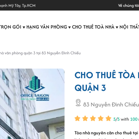
hạnh Mỹ Tây, Tp.HCM
Về chúng tôi
TRỌN GÓI
HẠNG VĂN PHÒNG
CHO THUÊ TOÀ NHÀ
NỘI THẤ
▼
▼
▼
hà văn phòng quận 3 tại 83 Nguyễn Đình Chiểu
CHO THUÊ TÒA 
QUẬN 3
83 Nguyễn Đình Chiểu
5
/
5
with
100
Tòa nhà nguyên căn cho thuê tại