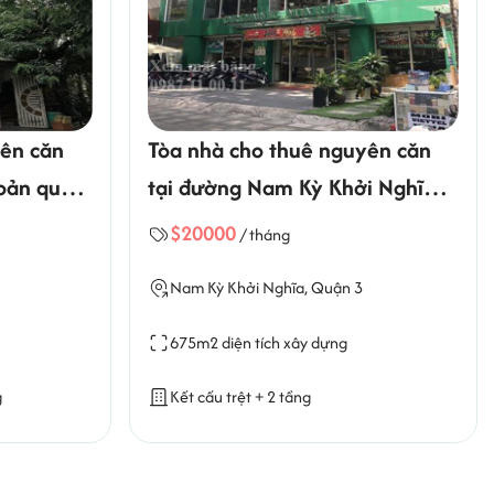
yên căn
Tòa nhà cho thuê nguyên căn
Toản quận
tại đường Nam Kỳ Khởi Nghĩa
quận 3
$20000
/ tháng
Nam Kỳ Khởi Nghĩa, Quận 3
675m2 diện tích xây dựng
g
Kết cấu trệt + 2 tầng