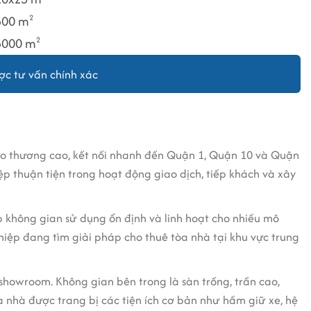
500 m
2
5000 m
2
c tư vấn chính xác
ao thương cao, kết nối nhanh đến Quận 1, Quận 10 và Quận
ệp thuận tiện trong hoạt động giao dịch, tiếp khách và xây
p không gian sử dụng ổn định và linh hoạt cho nhiều mô
hiệp đang tìm giải pháp cho thuê tòa nhà tại khu vực trung
showroom. Không gian bên trong là sàn trống, trần cao,
a nhà được trang bị các tiện ích cơ bản như hầm giữ xe, hệ