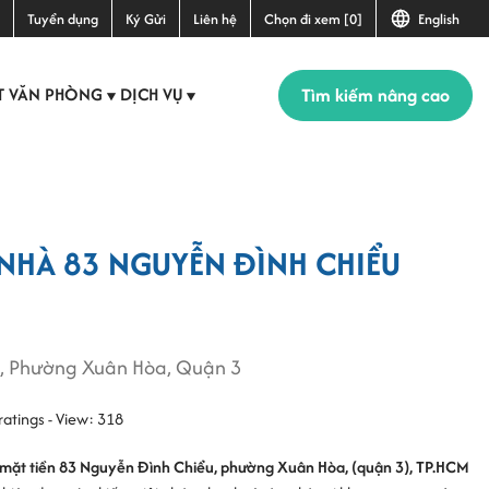
Tuyển dụng
Ký Gửi
Liên hệ
Chọn đi xem [0]
English
Tìm kiếm nâng cao
T VĂN PHÒNG
DỊCH VỤ
▼
▼
NHÀ 83 NGUYỄN ĐÌNH CHIỂU
, Phường Xuân Hòa, Quận 3
ratings - View: 318
 mặt tiền 83 Nguyễn Đình Chiểu, phường Xuân Hòa, (quận 3), TP.HCM