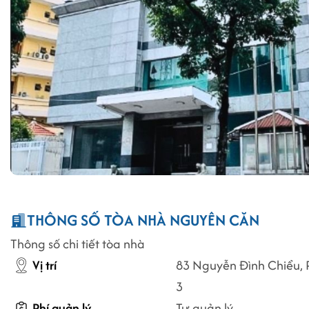
THÔNG SỐ TÒA NHÀ NGUYÊN CĂN
Thông số chi tiết tòa nhà
Vị trí
83 Nguyễn Đình Chiểu,
3
Phí quản lý
Tự quản lý