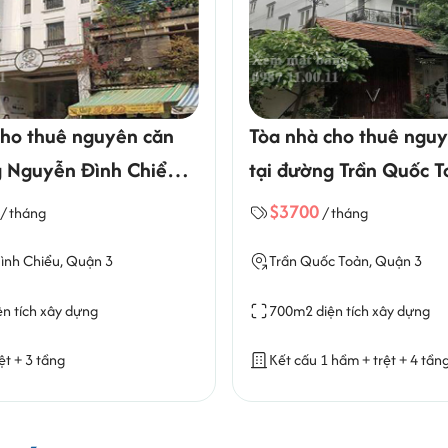
cho thuê nguyên căn
Tòa nhà cho thuê ngu
g Nguyễn Đình Chiểu
tại đường Trần Quốc 
3
0
$3700
/ tháng
/ tháng
nh Chiểu, Quận 3
Trần Quốc Toản, Quận 3
n tích xây dựng
700m2 diện tích xây dựng
ệt + 3 tầng
Kết cấu 1 hầm + trệt + 4 tần