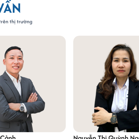
VẤN
rên thị trường
 Cảnh
Nguyễn Thị Quỳnh Ng