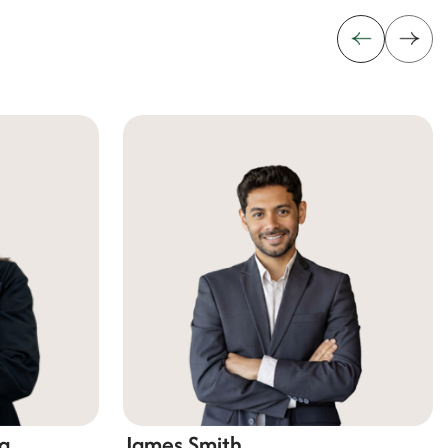
a
James Smith