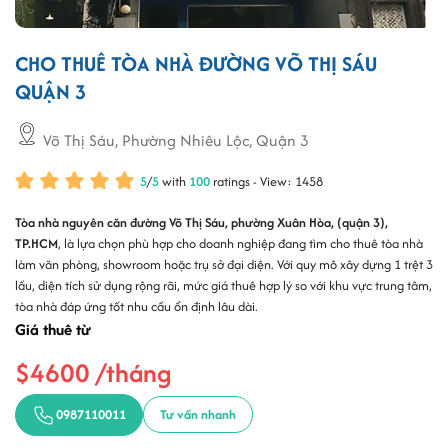
CHO THUÊ TÒA NHÀ ĐƯỜNG VÕ THỊ SÁU
QUẬN 3
Võ Thị Sáu, Phường Nhiêu Lộc, Quận 3
5
/
5
with
100
ratings - View: 1458
Tòa nhà nguyên căn đường Võ Thị Sáu, phường Xuân Hòa, (quận 3),
TP.HCM
, là lựa chọn phù hợp cho doanh nghiệp đang tìm cho thuê tòa nhà
làm văn phòng, showroom hoặc trụ sở đại diện. Với quy mô xây dựng 1 trệt 3
lầu, diện tích sử dụng rộng rãi, mức giá thuê hợp lý so với khu vực trung tâm,
tòa nhà đáp ứng tốt nhu cầu ổn định lâu dài.
Giá thuê từ
$4600 /tháng
0987110011
Tư vấn nhanh