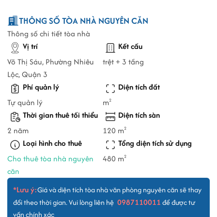
THÔNG SỐ TÒA NHÀ NGUYÊN CĂN
Thông số chi tiết tòa nhà
Vị trí
Kết cấu
Võ Thị Sáu, Phường Nhiêu
trệt + 3 tầng
Lộc, Quận 3
Phí quản lý
Diện tích đất
Tự quản lý
m
2
Thời gian thuê tối thiểu
Diện tích sàn
2 năm
120 m
2
Loại hình cho thuê
Tổng diện tích sử dụng
Cho thuê tòa nhà nguyên
480 m
2
căn
*Lưu ý:
Giá và diện tích tòa nhà văn phòng nguyên căn sẽ thay
0987110011
đổi theo thời gian. Vui lòng liên hệ
để được tư
vấn chính xác