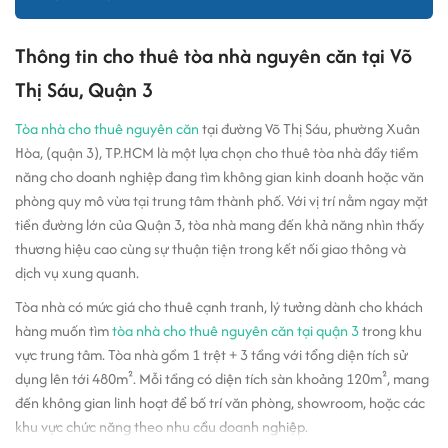
Thông tin cho thuê tòa nhà nguyên căn tại Võ
Thị Sáu, Quận 3
Tòa nhà cho thuê nguyên căn
tại đường Võ Thị Sáu, phường Xuân
Hòa, (quận 3), TP.HCM là một lựa chọn cho thuê tòa nhà đầy tiềm
năng cho doanh nghiệp đang tìm không gian kinh doanh hoặc văn
phòng quy mô vừa tại trung tâm thành phố. Với vị trí nằm ngay mặt
tiền đường lớn của Quận 3, tòa nhà mang đến khả năng nhìn thấy
thương hiệu cao cùng sự thuận tiện trong kết nối giao thông và
dịch vụ xung quanh.
Tòa nhà có mức giá cho thuê cạnh tranh, lý tưởng dành cho khách
hàng muốn tìm
tòa nhà cho thuê nguyên căn tại quận 3
trong khu
vực trung tâm. Tòa nhà gồm 1 trệt + 3 tầng với tổng diện tích sử
dụng lên tới 480m². Mỗi tầng có diện tích sàn khoảng 120m², mang
đến không gian linh hoạt để bố trí văn phòng, showroom, hoặc các
khu vực chức năng theo nhu cầu doanh nghiệp.