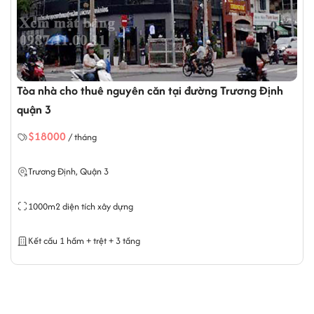
ường Trương Định
Tòa nhà cho thuê nguyên căn tại đư
Chiểu quận 3
$10000
/ tháng
Nguyễn Đình Chiểu, Quận 3
480m2 diện tích xây dựng
Kết cấu trệt + 3 tầng