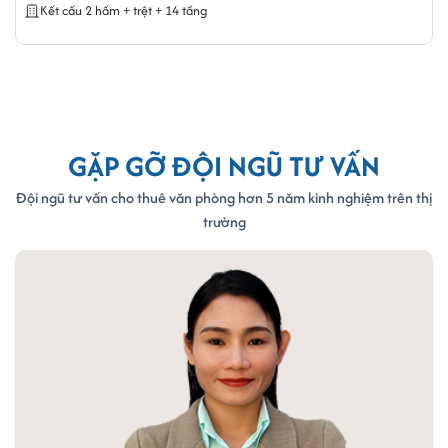
g
Kết cấu 1 hầm + 1 trệt + 5 tầng
GẶP GỠ ĐỘI NGŨ TƯ VẤN
Đội ngũ tư vấn cho thuê văn phòng hơn 5 năm kinh nghiệm trên thị
trường