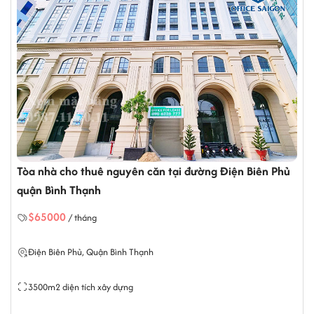
Tây, Tp.HCM.
Hotline: 0987.11.00.11 - 0938.339.086
Email:info@officesaigon.vn - Zalo: 098711001
 căn tại đường Điện Biên Phủ
Tòa nhà cho thuê nguyên 
Cảnh quận Bình Thạnh
$13000
/ tháng
ạnh
Nguyễn Hữu Cảnh, Quận Bình 
1200m2 diện tích xây dựng