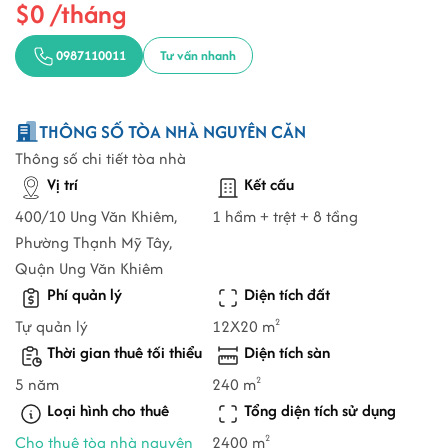
$0 /tháng
0987110011
Tư vấn nhanh
THÔNG SỐ TÒA NHÀ NGUYÊN CĂN
Thông số chi tiết tòa nhà
Vị trí
Kết cấu
400/10 Ung Văn Khiêm,
1 hầm + trệt + 8 tầng
Phường Thạnh Mỹ Tây,
Quận Ung Văn Khiêm
Phí quản lý
Diện tích đất
Tự quản lý
12X20 m
2
Thời gian thuê tối thiểu
Diện tích sàn
5 năm
240 m
2
Loại hình cho thuê
Tổng diện tích sử dụng
Cho thuê tòa nhà nguyên
2400 m
2