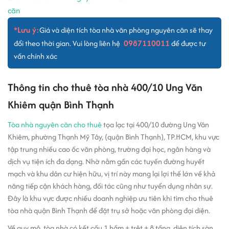
căn
*Lưu ý:
Giá và diện tích tòa nhà văn phòng nguyên căn sẽ thay
0987110011
đổi theo thời gian. Vui lòng liên hệ
để được tư
vấn chính xác
Thông tin cho thuê tòa nhà 400/10 Ung Văn
Khiêm quận Bình Thạnh
Tòa nhà nguyên căn cho thuê
tọa lạc tại 400/10 đường Ung Văn
Khiêm, phường Thạnh Mỹ Tây, (quận Bình Thạnh), TP.HCM, khu vực
tập trung nhiều cao ốc văn phòng, trường đại học, ngân hàng và
dịch vụ tiện ích đa dạng. Nhờ nằm gần các tuyến đường huyết
mạch và khu dân cư hiện hữu, vị trí này mang lại lợi thế lớn về khả
năng tiếp cận khách hàng, đối tác cũng như tuyển dụng nhân sự.
Đây là khu vực được nhiều doanh nghiệp ưu tiên khi tìm cho thuê
tòa nhà quận Bình Thạnh để đặt trụ sở hoặc văn phòng đại diện.
Về quy mô, tòa nhà có kết cấu 1 hầm + trệt + 8 tầng, diện tích sàn