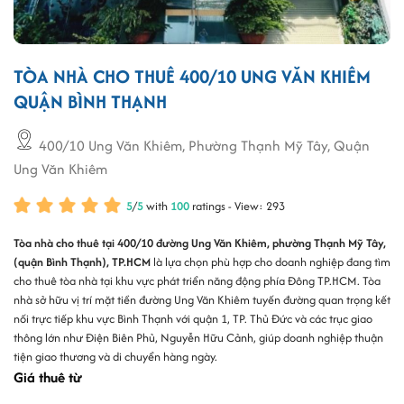
TÒA NHÀ CHO THUÊ 400/10 UNG VĂN KHIÊM
QUẬN BÌNH THẠNH
400/10 Ung Văn Khiêm, Phường Thạnh Mỹ Tây, Quận
Ung Văn Khiêm
5
/
5
with
100
ratings - View: 293
Tòa nhà cho thuê tại 400/10 đường Ung Văn Khiêm, phường Thạnh Mỹ Tây,
(quận Bình Thạnh), TP.HCM
là lựa chọn phù hợp cho doanh nghiệp đang tìm
cho thuê tòa nhà tại khu vực phát triển năng động phía Đông TP.HCM. Tòa
nhà sở hữu vị trí mặt tiền đường Ung Văn Khiêm tuyến đường quan trọng kết
nối trực tiếp khu vực Bình Thạnh với quận 1, TP. Thủ Đức và các trục giao
thông lớn như Điện Biên Phủ, Nguyễn Hữu Cảnh, giúp doanh nghiệp thuận
tiện giao thương và di chuyển hàng ngày.
Giá thuê từ