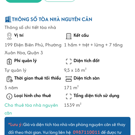
THÔNG SỐ TÒA NHÀ NGUYÊN CĂN
Thông số chi tiết tòa nhà
Vị trí
Kết cấu
199 Điện Biên Phủ, Phường
1 hầm + trệt + lửng + 7 tầng
Xuân Hòa, Quận 3
Phí quản lý
Diện tích đất
Tự quản lý
9,5 x 18 m
2
Thời gian thuê tối thiểu
Diện tích sàn
5 năm
171 m
2
Loại hình cho thuê
Tổng diện tích sử dụng
Cho thuê tòa nhà nguyên
1539 m
2
căn
*Lưu ý:
Giá và diện tích tòa nhà văn phòng nguyên căn sẽ thay
0987110011
đổi theo thời gian. Vui lòng liên hệ
để được tư