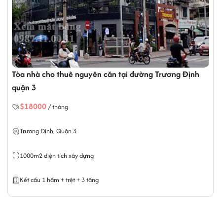
Email:info@officesaigon.vn - Zalo: 0987110011
Tòa nhà cho thuê nguyên căn tại đường Trương Định
quận 3
$18000
/ tháng
Trương Định, Quận 3
1000m2 diện tích xây dựng
Kết cấu 1 hầm + trệt + 3 tầng