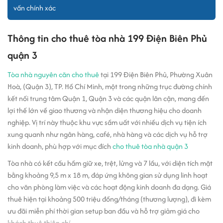
vấn chính xác
Thông tin cho thuê tòa nhà 199 Điện Biên Phủ
quận 3
Tòa nhà nguyên căn cho thuê
tại 199 Điện Biên Phủ, Phường Xuân
Hoà, (Quận 3), TP. Hồ Chí Minh, một trong những trục đường chính
kết nối trung tâm Quận 1, Quận 3 và các quận lân cận, mang đến
lợi thế lớn về giao thương và nhận diện thương hiệu cho doanh
nghiệp. Vị trí này thuộc khu vực sầm uất với nhiều dịch vụ tiện ích
xung quanh như ngân hàng, café, nhà hàng và các dịch vụ hỗ trợ
kinh doanh, phù hợp với mục đích
cho thuê tòa nhà quận 3
Tòa nhà có kết cấu hầm giữ xe, trệt, lửng và 7 lầu, với diện tích mặt
bằng khoảng 9,5 m x 18 m, đáp ứng không gian sử dụng linh hoạt
cho văn phòng làm việc và các hoạt động kinh doanh đa dạng. Giá
thuê hiện tại khoảng 500 triệu đồng/tháng (thương lượng), đi kèm
ưu đãi miễn phí thời gian setup ban đầu và hỗ trợ giảm giá cho
khách thuê thiện chí.