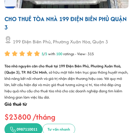
CHO THUÊ TÒA NHÀ 199 ĐIỆN BIÊN PHỦ QUẬN
3
199 Điện Biên Phủ, Phường Xuân Hòa, Quận 3
5
/
5
with
100
ratings - View: 315
Tòa nhà nguyên căn cho thuê tại 199 Điện Biên Phủ, Phường Xuân Hoà,
(Quận 3), TP. Hồ Chí Minh
, sở hữu mặt tiền trên trục giao thông huyết mạch,
khả năng kết nối nhanh và giá trị nhận diện thương hiệu cao. Với quy mô
lớn, kết cấu hiện đại và mức giá thuê tương xứng vị trí, tòa nhà đáp ứng
hiệu quả nhu cầu cho thuê tòa nhà cho các doanh nghiệp đang tìm kiếm
không gian làm việc lâu dài.
Giá thuê từ
$23800 /tháng
0987110011
Tư vấn nhanh