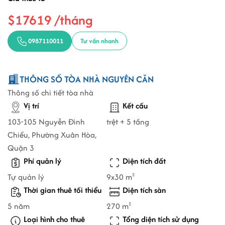
$17619 /tháng
0987110011
Tư vấn nhanh
THÔNG SỐ TÒA NHÀ NGUYÊN CĂN
Thông số chi tiết tòa nhà
Vị trí
Kết cấu
103-105 Nguyễn Đình
trệt + 5 tầng
Chiểu, Phường Xuân Hòa,
Quận 3
Phí quản lý
Diện tích đất
Tự quản lý
9x30 m
2
Thời gian thuê tối thiểu
Diện tích sàn
5 năm
270 m
2
Loại hình cho thuê
Tổng diện tích sử dụng