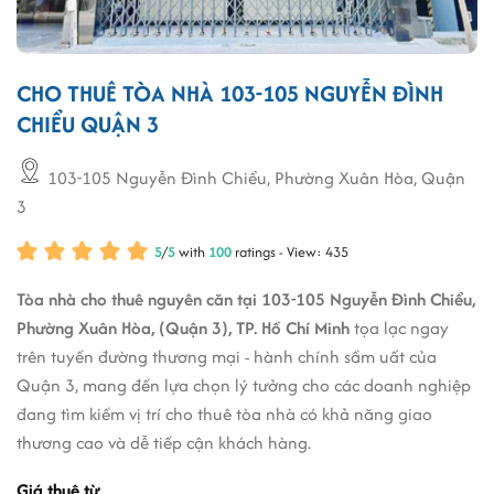
CHO THUÊ TÒA NHÀ 103-105 NGUYỄN ĐÌNH
CHIỂU QUẬN 3
103-105 Nguyễn Đình Chiểu, Phường Xuân Hòa, Quận
3
5
/
5
with
100
ratings - View: 435
Tòa nhà cho thuê nguyên căn tại 103-105 Nguyễn Đình Chiểu,
Phường Xuân Hòa, (Quận 3), TP. Hồ Chí Minh
tọa lạc ngay
trên tuyến đường thương mại - hành chính sầm uất của
Quận 3, mang đến lựa chọn lý tưởng cho các doanh nghiệp
đang tìm kiếm vị trí cho thuê tòa nhà có khả năng giao
thương cao và dễ tiếp cận khách hàng.
Giá thuê từ