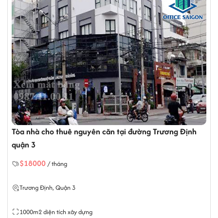
hiệu, hoặc các văn phòng chi nhánh.
CÔNG TY TNHH OFFICE SAIGON
Đ/c: 164 Nguyễn Văn Thương, phường Thạnh Mỹ
Tây, Tp.HCM.
Hotline: 0987.11.00.11 - 0938.339.086
Email:info@officesaigon.vn - Zalo: 0987110011
 căn tại đường Trương Định
Tòa nhà cho thuê nguyên 
Chiểu quận 3
$10000
/ tháng
Nguyễn Đình Chiểu, Quận 3
480m2 diện tích xây dựng