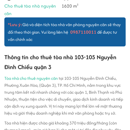
Cho thuê tòa nhà nguyên
1620 m
2
căn
*Lưu ý:
Giá và diện tích tòa nhà văn phòng nguyên căn sẽ thay
0987110011
đổi theo thời gian. Vui lòng liên hệ
để được tư
vấn chính xác
Thông tin cho thuê tòa nhà 103-105 Nguyễn
Đình Chiểu quận 3
Tòa nhà cho thuê nguyên căn
tại 103-105 Nguyễn Đình Chiểu,
Phường Xuân Hòa, (Quận 3), TP. Hồ Chí Minh, nằm trong khu vực
trung tâm kết nối nhanh chóng với các quận 1, Bình Thạnh và Phú
Nhuận, thuận tiện cho việc di chuyển, giao dịch kinh doanh và tiếp
cận dịch vụ xung quanh. Vị trí này mang lợi thế lớn về mặt thương
hiệu và giới thiệu doanh nghiệp khi mở văn phòng hoặc trụ sở.
Tòa nhà hiện được chào giá khoảng 370 triệu đồng/tháng (còn
thương lượng) - mức giá hợp lý cho một vị trí đắc địa như vậy, đặc