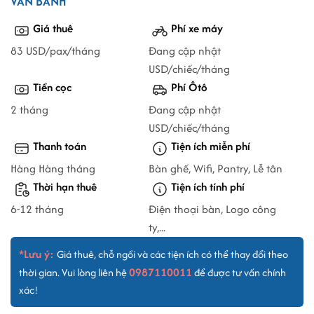
VĂN BÁNH
Giá thuê
Phí xe máy
83 USD/pax/tháng
Đang cập nhật
USD/chiếc/tháng
Tiền cọc
Phí Ôtô
2 tháng
Đang cập nhật
USD/chiếc/tháng
Thanh toán
Tiện ích miễn phí
Hàng Hàng tháng
Bàn ghế, Wifi, Pantry, Lễ tân
Thời hạn thuê
Tiện ích tính phí
6-12 tháng
Điện thoại bàn, Logo công
ty,...
*Lưu ý:
Giá thuê, chỗ ngồi và các tiện ích có thể thay đổi theo
0987110011
thời gian. Vui lòng liên hệ
để được tư vấn chính
xác!