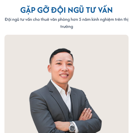
GẶP GỠ ĐỘI NGŨ TƯ VẤN
Đội ngũ tư vấn cho thuê văn phòng hơn 5 năm kinh nghiệm trên thị
trường
Khu pantry phục vụ cà phê, trà, nước không giới hạn
Tiện ích đi kèm dịch vụ văn phòng trọn
gói Replus
Bảng tên doanh nghiệp
Địa chỉ giao dịch, đăng ký giấy phép kinh doanh.
Bàn ghế, trang thiết bị văn phòng thiết yếu
Sảnh tiếp khách sang trọng
Phòng họp tiêu chuẩn, hiện đại
Pantry phục vụ nước, cà phê miễn phí
Thiết bị văn phòng tiêu chuẩn: máy photocopy, máy in,