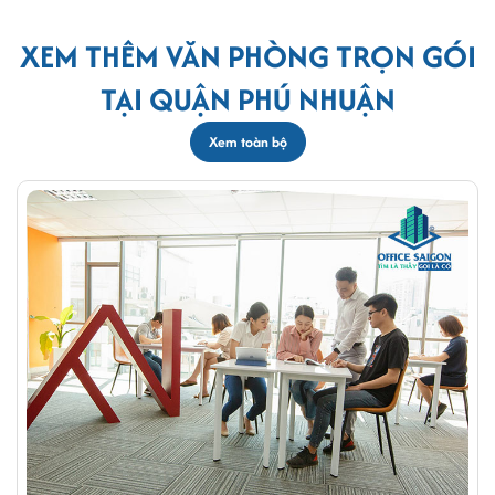
XEM THÊM VĂN PHÒNG TRỌN GÓI
TẠI QUẬN PHÚ NHUẬN
Xem toàn bộ
Phòng làm việc riêng tại Replus Huỳnh Văn Bánh
Dịch vụ văn phòng ảo tại Replus:
Các doanh nghiệp có
thể thuê văn phòng có địa chỉ đắc địa để đăng ký kinh
doanh với giá cực kỳ ưu đãi chỉ từ 295k/tháng tại đơn vị