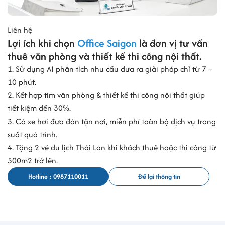
Liên hệ
Lợi ích khi chọn
Office Saigon
là đơn vị tư vấn
thuê văn phòng và thiết kế thi công nội thất.
1. Sử dụng AI phân tích nhu cầu đưa ra giải pháp chỉ từ 7 –
10 phút.
2. Kết hợp tìm văn phòng & thiết kế thi công nội thất giúp
tiết kiệm đến 30%.
3. Có xe hơi đưa đón tận nơi, miễn phí toàn bộ dịch vụ trong
suốt quá trình.
4. Tặng 2 vé du lịch Thái Lan khi khách thuê hoặc thi công từ
500m2 trở lên.
Hotline : 0987110011
Để lại thông tin