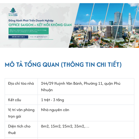
MÔ TẢ TỔNG QUAN (THÔNG TIN CHI TIẾT)
Địa chỉ tòa nhà
244/29 Huỳnh Văn Bánh, Phường 11, quận Phú
Nhuận
Kết cấu
1 trệt - 3 tầng
Vị trí văn phòng
Nhà nguyên căn
trọn gói
Diện tích cho
8m2, 15m2, 25m2, 35m2,…
thuê