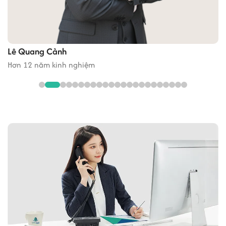
máy hủy giấy, camera quản lý…
Lễ tân thay doanh nghiệp nhận thư từ, bưu phẩm, tiếp
đón khách hàng khi đến văn phòng
Hệ thống wifi, hỗ trợ server cấu hình mạnh
Lê Quang Cảnh
Hơn 12 năm kinh nghiệm