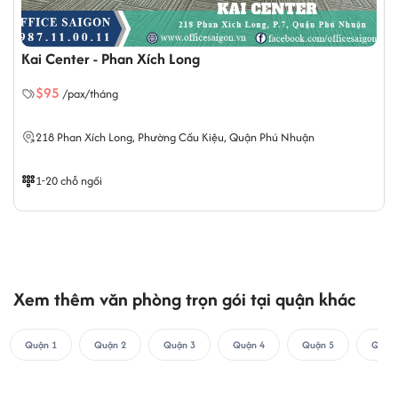
cho thuê văn phòng ảo uy tín tại Replus.
Kai Center - Phan Xích Long
$95
/pax/tháng
218 Phan Xích Long,
Phường Cầu Kiệu
, Quận Phú Nhuận
1-20 chỗ ngồi
Xem thêm văn phòng trọn gói tại quận khác
lKhu đtặ bảng tên và doanh ghiệp tại Replus Coworking Sapce.
Quận 1
Quận 2
Quận 3
Quận 4
Quận 5
Quận 
Khu vực co-working space/ chỗ ngồi chia sẻ tại Replus:
là
một mô hình dịch vụ văn phòng cho thuê nhưng thay vì