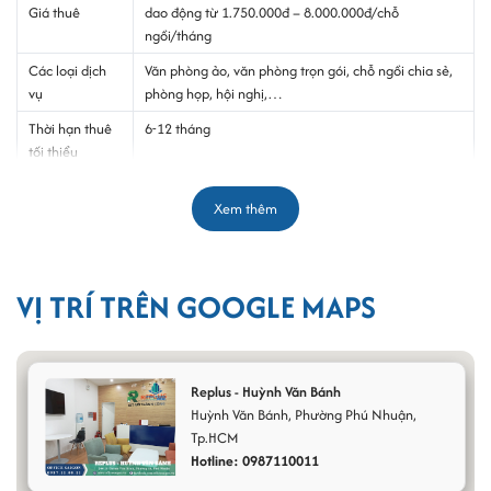
Giá thuê
dao động từ 1.750.000đ – 8.000.000đ/chỗ
ngồi/tháng
Các loại dịch
Văn phòng ảo, văn phòng trọn gói, chỗ ngồi chia sẻ,
vụ
phòng họp, hội nghị,…
Thời hạn thuê
6-12 tháng
tối thiểu
Đặt cọc
3 tháng
Xem thêm
Thanh toán
Theo tháng
Ghi chú
Giá và diện tích chỉ có thể thay đổi theo từng thời
điểm. Liên hệ hotline
0987110011
để được báo giá
VỊ TRÍ TRÊN GOOGLE MAPS
chính xác.
Giới thiệu tổng quan thông tin văn phòng
Replus - Huỳnh Văn Bánh
trọn gói Replus tại Huỳnh Văn Bánh
Huỳnh Văn Bánh,
Phường Phú Nhuận
,
Tp.HCM
Hotline: 0987110011
Công ty cổ phần Replus được thành lập tháng 4 năm 2013. Replus