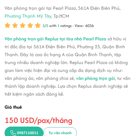
Văn phòng trọn gói tại Pearl Plaza, 561A Điện Biên Phủ,
Phường Thạnh Mỹ Tây
, Tp.HCM
5
/
5
with
1
ratings - View: 6036
Văn phòng trọn gói Replus tại tòa nhà Pearl Plaza
sở hữu vị
trí đắc địa tại 561A Điện Biên Phủ, Phường 25, Quận Bình
Thạnh. Đây là cao ốc hạng A của Quận Bình Thạnh, tập
trung nhiều doanh nghiệp lớn. Replus Pearl Plaza có không
gian làm việc hiện đại và cung cấp đa dạng dịch vụ như:
văn phòng ảo, văn phòng chia sẻ,
văn phòng trọn gói
, tư vấn
thành lập doanh nghiệp. Lựa chọn Replus doanh nghiệp sẽ
tiết kiệm ngân sách đáng kể.
Giá thuê
150 USD/pax/tháng
0987110011
Tư vấn nhanh