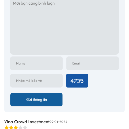
Thông tin chi tiết dịch vụ văn phòng trọn
gói tại Replus - Pearl Plaza Bình Thạnh
Dịch vụ văn phòng ảo tại Replus:
Cung cấp địa chỉ kinh
doanh lý tưởng với các gói giá hợp lý từ
299.000VNĐ/tháng đến 1.000.000 VNĐ/tháng.
Vina Crowd Investment
29-01-2024