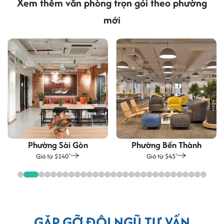
Xem thêm văn phòng trọn gói theo phường
Lễ tân thay doanh nghiệp nhận thư từ, bưu phẩm, tiếp
mới
đón khách hàng khi đến văn phòng.
Hệ thống wifi, hỗ trợ server cấu hình mạnh.
Phường Sài Gòn
Phường Bến Thành
Giá từ $140
Giá từ $45
+
+
GẶP GỠ ĐỘI NGŨ TƯ VẤN