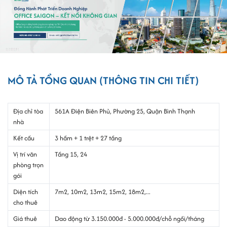
MÔ TẢ TỔNG QUAN (THÔNG TIN CHI TIẾT)
Địa chỉ tòa
561A Điện Biên Phủ, Phường 25, Quận Bình Thạnh
nhà
Kết cấu
3 hầm + 1 trệt + 27 tầng
Vị trí văn
Tầng 15, 24
phòng trọn
gói
Diện tích
7m2, 10m2, 13m2, 15m2, 18m2,...
cho thuê
Giá thuê
Dao động từ 3.150.000đ - 5.000.000đ/chỗ ngồi/tháng