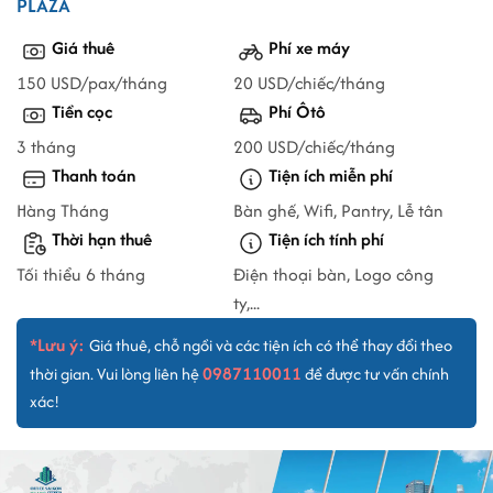
PLAZA
Giá thuê
Phí xe máy
150 USD/pax/tháng
20 USD/chiếc/tháng
Tiền cọc
Phí Ôtô
3 tháng
200 USD/chiếc/tháng
Thanh toán
Tiện ích miễn phí
Hàng Tháng
Bàn ghế, Wifi, Pantry, Lễ tân
Thời hạn thuê
Tiện ích tính phí
Tối thiểu 6 tháng
Điện thoại bàn, Logo công
ty,...
*Lưu ý:
Giá thuê, chỗ ngồi và các tiện ích có thể thay đổi theo
0987110011
thời gian. Vui lòng liên hệ
để được tư vấn chính
xác!