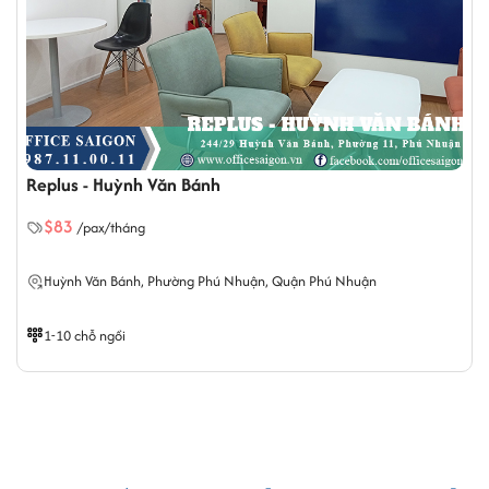
Không gian văn phòng chia sẻ tại Replus Pearl Plaza Bình Thạnh
Khu vực co-working space/ chỗ ngồi chia sẻ tại Replus:
Đem đến không gian làm việc chung tiện ích với diện tích
Replus - Huỳnh Văn Bánh
lớn, phù hợp với freelancers và các doanh nghiệp mới
$83
/pax/tháng
thành lập.
Huỳnh Văn Bánh,
Phường Phú Nhuận
, Quận Phú Nhuận
1-10 chỗ ngồi