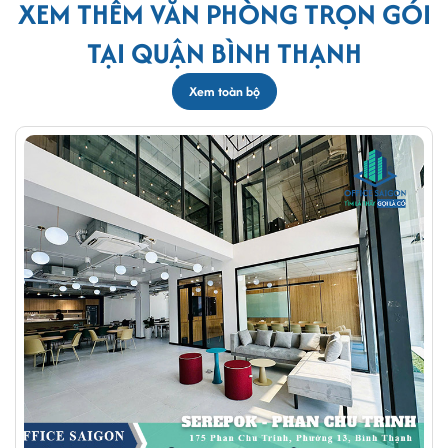
XEM THÊM VĂN PHÒNG TRỌN GÓI
TẠI QUẬN BÌNH THẠNH
Xem toàn bộ
Phòng làm việc riêng tự tại Replus
Phòng họp/hội nghị tại Replus:
Được đầu tư các trang
thiết bị hiện đại, đem đến không gian lý tưởng cho việc
mở hội thảo, gặp gỡ ký kết các dự án lớn với khách hàng.