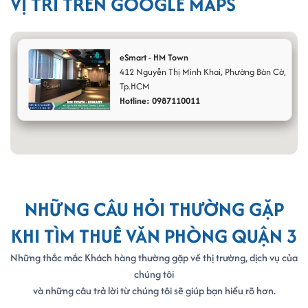
VỊ TRÍ TRÊN GOOGLE MAPS
+ Số điện thoại bàn cố định có lễ tân trực tổng đài.
+ Hỗ trợ đăng ký số điện thoại riêng với dịch vụ chuyển cuộc gọi.
+ Chỗ ngồi làm việc riêng (giờ/tháng)
+ Miễn phí phòng họp (giờ/tháng)
eSmart - HM Town
+ In, photocopy, scan miễn phí (bản/tháng)
412 Nguyễn Thị Minh Khai,
Phường Bàn Cờ
,
Tp.HCM
+ Sử dụng miễn phí 02 tòa nhà tại Quận 1 & 3 để tiếp khách.
Hotline: 0987110011
+ Miễn phí tư vấn Thuế trong suốt thời gian hoạt động.
+ Miễn phí thay đổi GPKD trong suốt thời gian hoạt động.
+ Hỗ trợ thủ tục đăng ký hóa đơn giá trị gia tăng ( VAT ).
NHỮNG CÂU HỎI THƯỜNG GẶP
KHI TÌM THUÊ VĂN PHÒNG QUẬN 3
Những thắc mắc Khách hàng thường gặp về thị trường, dịch vụ của
chúng tôi
và những câu trả lời từ chúng tôi sẽ giúp bạn hiểu rõ hơn.