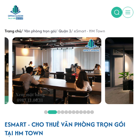
Trang chủ
Văn phòng trọn gói
Quận 3
eSmart - HM Town
ESMART - CHO THUÊ VĂN PHÒNG TRỌN GÓI
TẠI HM TOWN