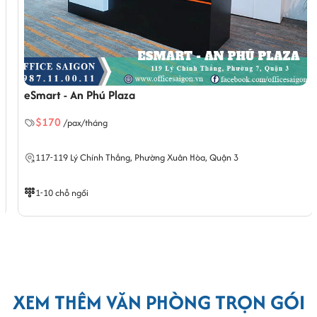
eSmart - An Phú Plaza
$170
/pax/tháng
117-119 Lý Chính Thắng,
Phường Xuân Hòa
, Quận 3
1-10 chỗ ngồi
XEM THÊM VĂN PHÒNG TRỌN GÓI