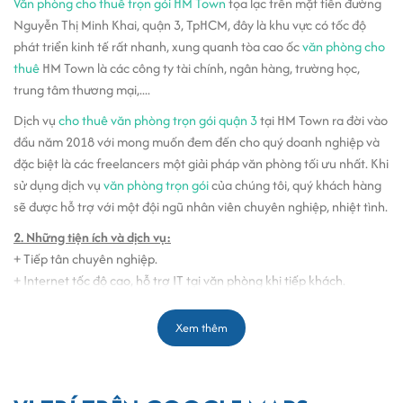
Văn phòng cho thuê trọn gói HM Town
tọa lạc trên mặt tiền đường
Nguyễn Thị Minh Khai, quận 3, TpHCM, đây là khu vực có tốc độ
phát triển kinh tế rất nhanh, xung quanh tòa cao ốc
văn phòng cho
thuê
HM Town là các công ty tài chính, ngân hàng, trường học,
trung tâm thương mại,....
Dịch vụ
cho thuê văn phòng trọn gói quận 3
tại HM Town ra đời vào
đầu năm 2018 với mong muốn đem đến cho quý doanh nghiệp và
đặc biệt là các freelancers một giải pháp văn phòng tối ưu nhất. Khi
sử dụng dịch vụ
văn phòng trọn gói
của chúng tôi, quý khách hàng
sẽ được hỗ trợ với một đội ngũ nhân viên chuyên nghiệp, nhiệt tình.
2. Những tiện ích và dịch vụ:
+ Tiếp tân chuyên nghiệp.
+ Internet tốc độ cao, hỗ trợ IT tại văn phòng khi tiếp khách.
+ Địa chỉ để ĐKKD, in trên danh thiếp, xác minh thuế.
+ Niêm yết bảng tên điện tử công ty trong tòa nhà.
Xem thêm
+ Sảnh tiếp khách chung miễn phí trà, nước.....
+ Tiếp nhận bưu phẩm theo yêu cầu.
+ Số Fax công ty ( Fax được gửi vào hộp thư dưới dạng PDF )