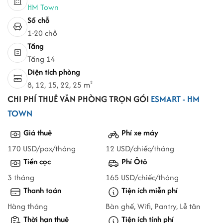
HM Town
Số chỗ
1-20 chỗ
Tầng
Tầng 14
Diện tích phòng
8, 12, 15, 22, 25 m
2
CHI PHÍ THUÊ VĂN PHÒNG TRỌN GÓI
ESMART - HM
TOWN
Giá thuê
Phí xe máy
170 USD/pax/tháng
12 USD/chiếc/tháng
Tiền cọc
Phí Ôtô
3 tháng
165 USD/chiếc/tháng
Thanh toán
Tiện ích miễn phí
Hàng tháng
Bàn ghế, Wifi, Pantry, Lễ tân
Thời hạn thuê
Tiện ích tính phí