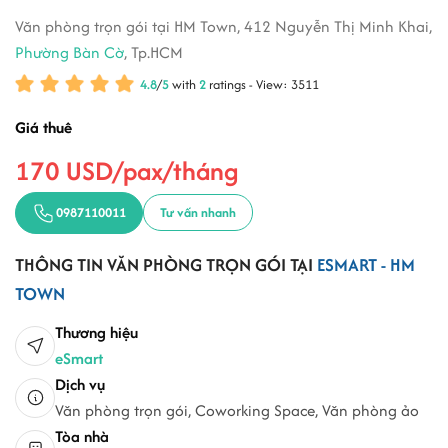
Văn phòng trọn gói tại HM Town, 412 Nguyễn Thị Minh Khai,
Phường Bàn Cờ
, Tp.HCM
4.8
/
5
with
2
ratings - View: 3511
Giá thuê
170 USD/pax/tháng
0987110011
Tư vấn nhanh
THÔNG TIN VĂN PHÒNG TRỌN GÓI TẠI
ESMART - HM
TOWN
Thương hiệu
eSmart
Dịch vụ
Văn phòng trọn gói, Coworking Space, Văn phòng ảo
Tòa nhà