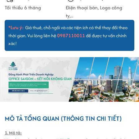
Tối thiểu 6 tháng
Điện thoại bàn, Logo công
ty,...
*Lưu ý:
Giá thuê, chỗ ngồi và các tiện ích có thể thay đổi theo
0987110011
thời gian. Vui lòng liên hệ
để được tư vấn chính
xác!
MÔ TẢ TỔNG QUAN (THÔNG TIN CHI TIẾT)
1. Mô tả: