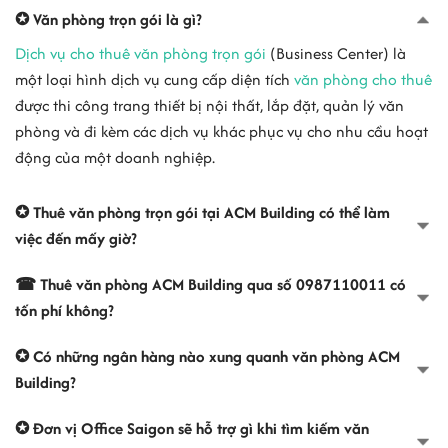
gặp gỡ đối tác, khách hàng. Bên cạnh đó, ACM sẽ trang bị đầy đủ
✪ Văn phòng trọn gói là gì?
nội thất hiện đại cho khách hàng, đảm bảo chất lượng - an toàn.
Dịch vụ cho thuê văn phòng trọn gói
(Business Center) là
Ngay bên dưới toà nhà là trung tâm mua sắm AEON MALL giúp quý
khách tiết kiệm khá nhiều thời gian mua sắm và thư giản sau giờ
một loại hình dịch vụ cung cấp diện tích
văn phòng cho thuê
làm việc.
được thi công trang thiết bị nội thất, lắp đặt, quản lý văn
phòng và đi kèm các dịch vụ khác phục vụ cho nhu cầu hoạt
Văn phòng trọn gói tại đây có hệ thống thang máy tốc độc cao, hệ
động của một doanh nghiệp.
thống máy lạnh trung tâm, máy phát điện hoạt động 100% công
suất, hệ thống PCCC đạt chuẩn quốc tế, cùng đội ngũ nhân viên
thân thiện chuyên nghiệp. Với những ưu điểm bên trên,
văn phòng
✪ Thuê văn phòng trọn gói tại ACM Building có thể làm
trọn gói quận 3
tại ACM Building hứa hẹn sẽ là một lựa chọn hấp
việc đến mấy giờ?
dẫn không thể bỏ qua dành cho các freelancers, các doanh nghiệp
vừa thành lập hoặc các tập đoàn lớn muốn mở văn phòng đại diện.
☎ Thuê văn phòng ACM Building qua số 0987110011 có
tốn phí không?
3. Những tiện ích và dịch vụ:
+ Công ty có bảng hiệu sang trọng tại tòa nhà
✪ Có những ngân hàng nào xung quanh văn phòng ACM
+ Công ty sở hữu 1 số điện thoại riêng, 1 số fax riêng.
Building?
+ Lễ tân chuyên nghiệp có thể nói thành thạo Tiếng Anh.
+ Phục vụ nước uống (trà, cà phê, nước lọc) miễn phí.
✪ Đơn vị Office Saigon sẽ hỗ trợ gì khi tìm kiếm văn
+ Trang thiết bị văn phòng máy photocopy, fax, printer hiện đại, sẵn