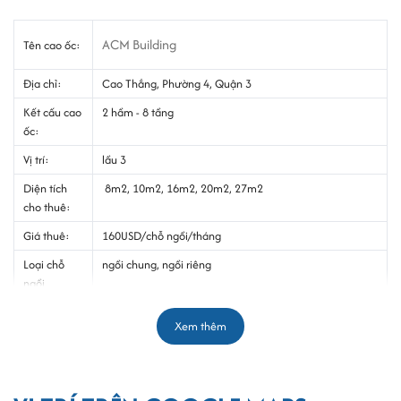
ACM Building
Tên cao ốc:
Địa chỉ:
Cao Thắng, Phường 4, Quận 3
Kết cấu cao
2 hầm - 8 tầng
ốc:
Vị trí:
lầu 3
Diện tích
8m2, 10m2, 16m2, 20m2, 27m2
cho thuê:
Giá thuê:
160USD/chỗ ngồi/tháng
Loại chỗ
ngồi chung, ngồi riêng
ngồi
Thuế VAT:
10%
Xem thêm
Phí gửi xe:
Miễn phí
Thời hạn
06 tháng
thuê: