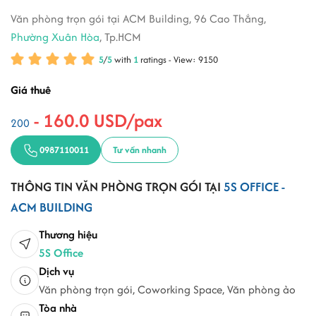
Văn phòng trọn gói tại ACM Building, 96 Cao Thắng,
Phường Xuân Hòa
, Tp.HCM
5
/
5
with
1
ratings - View: 9150
Giá thuê
- 160.0 USD/pax
200
0987110011
Tư vấn nhanh
THÔNG TIN VĂN PHÒNG TRỌN GÓI TẠI
5S OFFICE -
ACM BUILDING
Thương hiệu
5S Office
Dịch vụ
Văn phòng trọn gói, Coworking Space, Văn phòng ảo
Tòa nhà