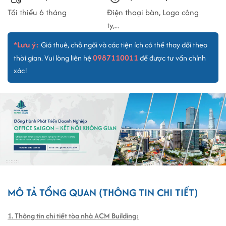
Tối thiểu 6 tháng
Điện thoại bàn, Logo công
ty,...
*Lưu ý:
Giá thuê, chỗ ngồi và các tiện ích có thể thay đổi theo
0987110011
thời gian. Vui lòng liên hệ
để được tư vấn chính
xác!
MÔ TẢ TỔNG QUAN (THÔNG TIN CHI TIẾT)
1. Thông tin chi tiết tòa nhà ACM Building: