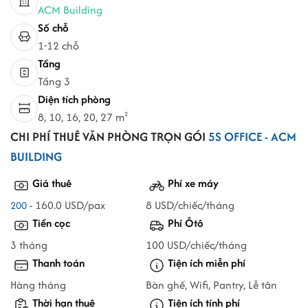
ACM Building
Số chỗ
1-12 chỗ
Tầng
Tầng 3
Diện tích phòng
8, 10, 16, 20, 27 m
2
CHI PHÍ THUÊ VĂN PHÒNG TRỌN GÓI
5S OFFICE - ACM
BUILDING
Giá thuê
Phí xe máy
- 160.0 USD/pax
8 USD/chiếc/tháng
200
Tiền cọc
Phí Ôtô
3 tháng
100 USD/chiếc/tháng
Thanh toán
Tiện ích miễn phí
Hàng tháng
Bàn ghế, Wifi, Pantry, Lễ tân
Thời hạn thuê
Tiện ích tính phí