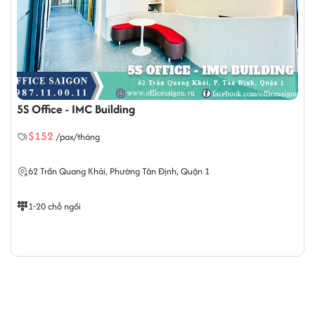
5S Office - IMC Building
$152
/pax/tháng
62 Trần Quang Khải,
Phường Tân Định
, Quận 1
1-20 chỗ ngồi