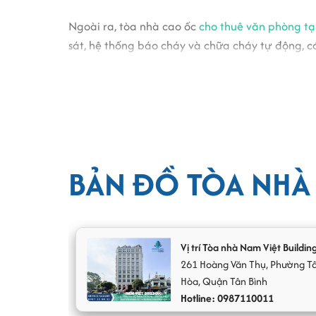
Ngoài ra, tòa nhà cao ốc
cho thuê văn phòng t
sát, hệ thống báo cháy và chữa cháy tự động, có
hình Video Conference hiện đại phục vụ nhu cầu
Văn phòng cho thuê hạng C theo tiêu chuẩn quận
kiến sự thăng hoa trong công việc của quý doan
BẢN ĐỒ TÒA NHÀ 
Vị trí Tòa nhà Nam Việt Buildin
261
Hoàng Văn Thụ
,
Phường T
Hòa
,
Quận Tân Bình
Hotline: 0987110011