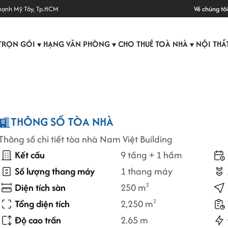
hạnh Mỹ Tây, Tp.HCM
Về chúng tôi
TRỌN GÓI
HẠNG VĂN PHÒNG
CHO THUÊ TOÀ NHÀ
NỘI THẤ
▼
▼
▼
THÔNG SỐ TÒA NHÀ
Thông số chi tiết tòa nhà Nam Việt Building
Kết cấu
9 tầng + 1 hầm
Số lượng thang máy
1 thang máy
Diện tích sàn
250 m
2
Tổng diện tích
2,250 m
2
Độ cao trần
2.65 m