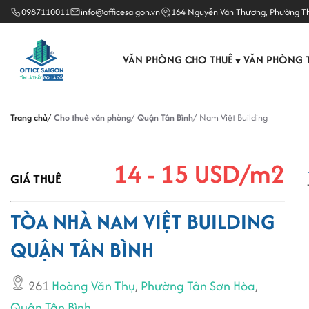
0987110011
info@officesaigon.vn
164 Nguyễn Văn Thương, Phường T
VĂN PHÒNG CHO THUÊ
VĂN PHÒNG 
▼
Trang chủ
Cho thuê văn phòng
Quận Tân Bình
Nam Việt Building
14 - 15 USD/m2
GIÁ THUÊ
TÒA NHÀ NAM VIỆT BUILDING
QUẬN TÂN BÌNH
261
Hoàng Văn Thụ
,
Phường Tân Sơn Hòa
,
Quận Tân Bình