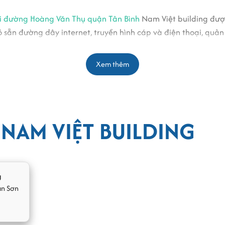
ại đường Hoàng Văn Thụ quận Tân Bình
Nam Việt building đượ
 sẵn đường dây internet, truyền hình cáp và điện thoại, quản
 hội nghị, họp hành trực tuyến cho các khách hàng thuê văn 
Xem thêm
 Tân Bình, Nam Việt building với nhiều tiện ích phù hợp cho 
h nghiệp.
NAM VIỆT BUILDING
g
ân Sơn