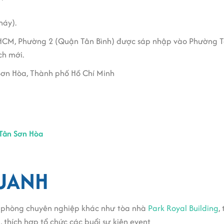
máy).
CM, Phường 2 (Quận Tân Bình) được sáp nhập vào Phường Tân
ch mới.
Sơn Hòa, Thành phố Hồ Chí Minh
Tân Sơn Hòa
QUANH
n phòng chuyên nghiệp khác như tòa nhà
Park Royal Building
,
, thích hợp tổ chức các buổi sự kiện event