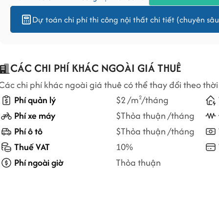
Dự toán chi phí thi công nội thất chi tiết (chuyên sâu
CÁC CHI PHÍ KHÁC NGOÀI GIÁ THUÊ
Các chi phí khác ngoài giá thuê có thể thay đổi theo thời
Phí quản lý
$2 /m
/tháng
2
Phí xe máy
$Thỏa thuận /tháng
Phí ô tô
$Thỏa thuận /tháng
Thuế VAT
10%
Phí ngoài giờ
Thỏa thuận