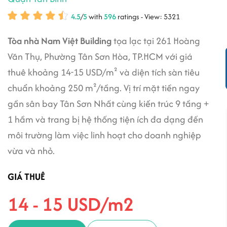
4.5
/
5
with
596
ratings - View: 5321
Tòa nhà Nam Việt Building
tọa lạc tại 261 Hoàng
Văn Thụ, Phường Tân Sơn Hòa, TP.HCM với giá
thuê khoảng 14-15 USD/m² và diện tích sàn tiêu
chuẩn khoảng 250 m²/tầng. Vị trí mặt tiền ngay
gần sân bay Tân Sơn Nhất cùng kiến trúc 9 tầng +
1 hầm và trang bị hệ thống tiện ích đa dạng đến
môi trường làm việc linh hoạt cho doanh nghiệp
vừa và nhỏ.
GIÁ THUÊ
14 - 15 USD/m2