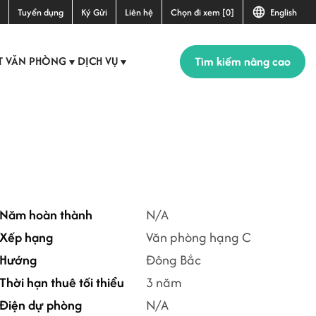
Tuyển dụng
Ký Gửi
Liên hệ
Chọn đi xem [0]
English
Tìm kiếm nâng cao
T VĂN PHÒNG
DỊCH VỤ
▼
▼
+5
Năm hoàn thành
N/A
Xếp hạng
Văn phòng hạng C
Hướng
Đông Bắc
Thời hạn thuê tối thiểu
3 năm
Điện dự phòng
N/A