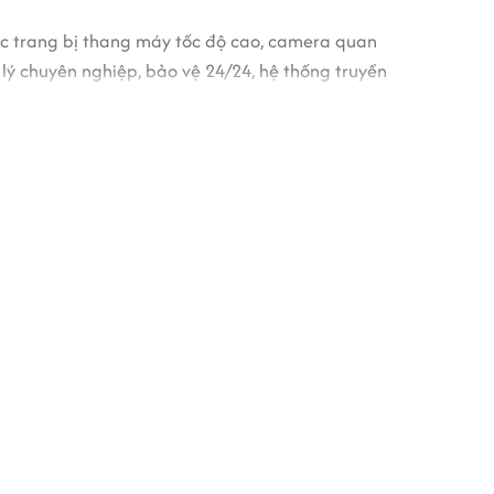
c trang bị thang máy tốc độ cao, camera quan
 lý chuyên nghiệp, bảo vệ 24/24, hệ thống truyền
phòng tại đây.
thuê văn phòng, hứa hẹn sẽ trở thành nơi chứng