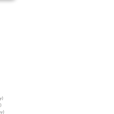
y)
)
áy)