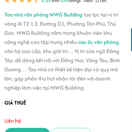
4.7
/
5
with
576
ratings - View: 11764
Tòa nhà văn phòng MWG Building
tọa lạc tại vị trí
vàng lô T2-1.2, Đường D1, Phường Tân Phú, Thủ
Đức. MWG Building nằm trong khuôn viên khu
công nghệ cao tập trung nhiều
cao ốc văn phòng
,
căn hộ cao cấp, khu giải trí… Vị trí cửa ngõ Đông
Tây, dễ dàng kết nối với Đồng Nai, Vũng Tàu, Bình
Dương… Tòa nhà có thiết kế hiện đại và quy mô
lớn, góp phần thu hút nhân tài đến với doanh
nghiệp làm việc tại MWG Building.
GIÁ THUÊ
Liên hệ