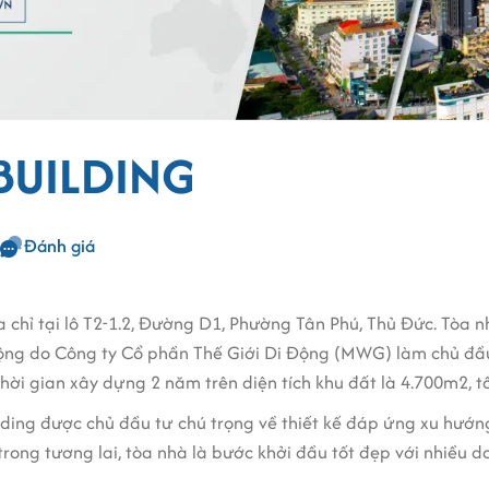
BUILDING
Đánh giá
a chỉ tại lô T2-1.2, Đường D1, Phường Tân Phú, Thủ Đức. Tòa 
Động do Công ty Cổ phần Thế Giới Di Động (MWG) làm chủ đầ
thời gian xây dựng 2 năm trên diện tích khu đất là 4.700m2, t
ng được chủ đầu tư chú trọng về thiết kế đáp ứng xu hướng l
trong tương lai, tòa nhà là bước khởi đầu tốt đẹp với nhiều 