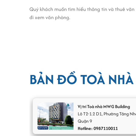
Quý khách muốn tìm hiểu thông tin và thuê văn
đi xem văn phòng.
Thiết kế, quy mô và kết cấu tòa 
Mặt ngoài tòa nhà được thiết kế độc đáo, với 
gian mở, tạo ra nơi làm việc linh hoạt, năng độ
dẫn nâng cao tinh thần làm việc.
BẢN ĐỒ TOÀ NHÀ
Vị trí Toà nhà MWG Building
Lô T2-1.2
D1
,
Phường Tăng Nh
Quận 9
Hotline: 0987110011