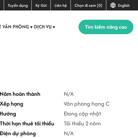
Tuyển dụng
Ký Gửi
Liên hệ
Chọn đi xem [0]
English
Tìm kiếm nâng cao
T VĂN PHÒNG
DỊCH VỤ
▼
▼
+6
Năm hoàn thành
N/A
Xếp hạng
Văn phòng hạng C
Hướng
Đang cập nhật
Thời hạn thuê tối thiểu
Tối thiểu 2 năm
Điện dự phòng
N/A