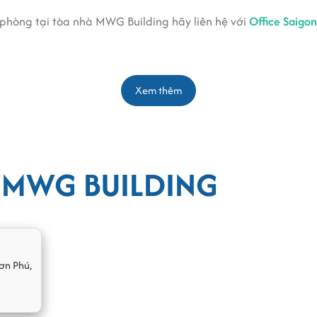
 phòng tại tòa nhà MWG Building hãy liên hệ với
Office Saigon
nhà MWG Building Khu Công nghệ cao
Xem thêm
các ô cửa kính giúp cho văn phòng nhận được nhiều ánh sáng
ng và sáng tạo cho nhân viên. Ngoài ra, bên trong tòa nhà là 
 MWG BUILDING
ơn Phú
,