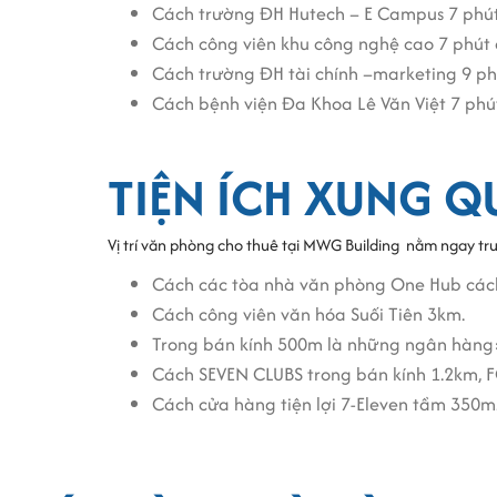
Cách trường ĐH Hutech – E Campus 7 phút
Hệ thống máy phát điện dự phòng đảm bảo
Cách công viên khu công nghệ cao 7 phút 
Hệ thống đường dây internet và điện thoại
Cách trường ĐH tài chính –marketing 9 ph
Tiện ích và dịch vụ tại tòa nhà M
Cách bệnh viện Đa Khoa Lê Văn Việt 7 phú
Sảnh chờ sang trọng, có lễ tân hướng dẫn, 
TIỆN ÍCH XUNG 
Khu vực bãi xe rộng rãi thông thoáng đảm
Đội ngũ quản lý chuyên nghiệp và thân thi
Miễn phí điện lạnh trung tâm, camera CCT
Vị trí văn phòng cho thuê tại MWG Building nằm ngay tr
Vệ sinh khu vực chung hằng ngày và diệt cô
Cách các tòa nhà văn phòng One Hub các
Có khu pantry và phòng gym , giải trí trên
Cách công viên văn hóa Suối Tiên 3km.
Trong bán kính 500m là những ngân hàng:
Giá thuê văn phòng tại MWG Build
Cách SEVEN CLUBS trong bán kính 1.2km, 
Giá cho thuê văn phòng tại MWG Building hiện đ
Cách cửa hàng tiện lợi 7-Eleven tầm 350m