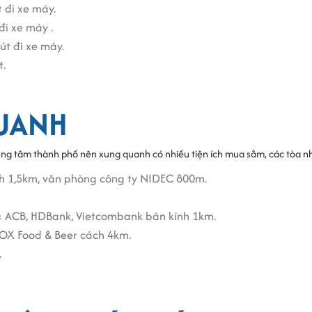
 đi xe máy.
 công suất cho tòa nhà.
đi xe máy .
 có sẵn trong văn phòng.
út đi xe máy.
WG Building Quận 9
t.
có quán coffee để tiếp khách ở tầng trệt.
QUANH
 bảo đủ nhu cầu .
ện.
V quan sát 24/24
ung tâm thành phố nên xung quanh có nhiều tiện ích mua sắm, các tòa n
n trùng định kỳ.
h 1,5km, văn phòng công ty NIDEC 800m.
 tầng cao nhất.
 ACB, HDBank, Vietcombank bán kính 1km.
ing
FOX Food & Beer cách 4km.
ang cập nhật.
.