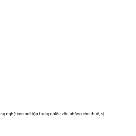
ầng – 2 thang máy. Với tổng diện tích sử dụng là
oanh nghiệp.
có thể thoải mái ngồi ở bất kỳ đâu để làm việc
nh mát mẻ, tầng trệt được sử dụng làm lễ tân
c vụ hơn 2000 nhân viên văn phòng gồm:
ng nghệ cao nơi tập trung nhiều văn phòng cho thuê, vị