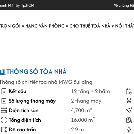
hạnh Mỹ Tây, Tp.HCM
Về chúng tôi
TRỌN GÓI
HẠNG VĂN PHÒNG
CHO THUÊ TOÀ NHÀ
NỘI THẤ
▼
▼
▼
THÔNG SỐ TÒA NHÀ
Thông số chi tiết tòa nhà MWG Building
Kết cấu
12 tầng + 2 hầm
Số lượng thang máy
2 thang máy
Diện tích sàn
4,700 m
2
Tổng diện tích
16,000 m
2
Độ cao trần
2.9 m