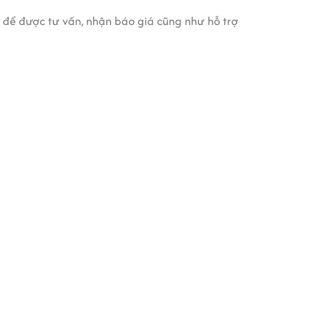
để được tư vấn, nhận báo giá cũng như hỗ trợ
 tự nhiên. MWG Building theo phong cách không
hàng loạt các khu vực được bày trí sáng tạo, hấp