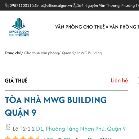
0987110011
info@officesaigon.vn
164 Nguyễn Văn Thương, Phường T
VĂN PHÒNG CHO THUÊ
VĂN PHÒNG 
▼
Trang chủ
Cho thuê văn phòng
Quận 9
MWG Building
Liên hệ
GIÁ THUÊ
TÒA NHÀ MWG BUILDING
QUẬN 9
Lô T2-1.2
D1
,
Phường Tăng Nhơn Phú
,
Quận 9