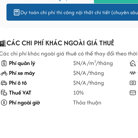
Dự toán chi phí thi công nội thất chi tiết (chuyên sâu
CÁC CHI PHÍ KHÁC NGOÀI GIÁ THUÊ
Các chi phí khác ngoài giá thuê có thể thay đổi theo thời
Phí quản lý
$N/A /m
/tháng
2
Phí xe máy
$N/A /tháng
Phí ô tô
$N/A /tháng
Thuế VAT
10%
Phí ngoài giờ
Thỏa thuận