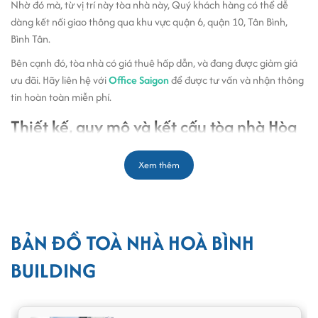
Nhờ đó mà, từ vị trí này tòa nhà này, Quý khách hàng có thể dễ
dàng kết nối giao thông qua khu vực quận 6, quận 10, Tân Bình,
Bình Tân.
Bên cạnh đó, tòa nhà có giá thuê hấp dẫn, và đang được giảm giá
ưu đãi. Hãy liên hệ với
Office Saigon
để được tư vấn và nhận thông
tin hoàn toàn miễn phí.
Thiết kế, quy mô và kết cấu tòa nhà Hòa
Bình Building
Xem thêm
Hòa Bình Building có kết cấu gồm 1 hầm - 1 trệt – 4 tầng có diện
tích mỗi sàn cho thuê linh hoạt từ 50m2-110m2. Tòa nhà có thiết kế
đơn giản, đủ điều kiện đạt tiêu chuẩn để làm văn phòng.
BẢN ĐỒ TOÀ NHÀ HOÀ BÌNH
Bên cạnh đó,
văn phòng cho thuê tại tòa nhà Hòa Bình Building
còn
được trang bị cơ sở hạ tầng và trang thiết bị văn phòng như:
BUILDING
Hệ thống PCCC đạt tiêu chuẩn
Hệ thống 1 thang máy hiện đại tốc độ cao và 1 thang bộ