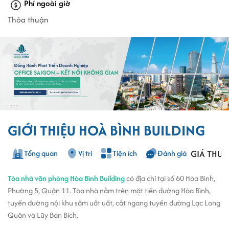
Phí ngoài giờ
Thỏa thuận
GIỚI THIỆU HOÀ BÌNH BUILDING
GIÁ THUÊ
Tổng quan
Vị trí
Tiện ích
Đánh giá
Tòa nhà văn phòng Hòa Bình Building
có địa chỉ tại số 60 Hòa Bình,
Phường 5, Quận 11. Tòa nhà nằm trên mặt tiền đường Hòa Bình,
tuyến đường nội khu sầm uất uất, cắt ngang tuyến đường Lạc Long
Quân và Lũy Bán Bích.