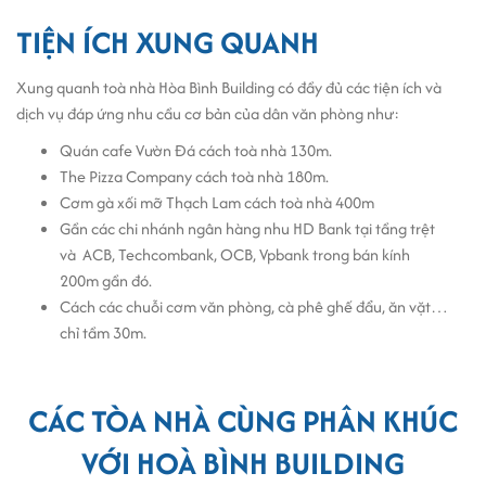
khoảng từ
$10 - $12/m2/tháng
.
TIỆN ÍCH XUNG QUANH
Tòa nhà Hòa Bình Building có mức giá thuê đầy cạnh tranh trong thị
trường
văn phòng cho thuê quận 11
, vì vậy thu hút được nhiều
Xung quanh toà nhà Hòa Bình Building có đầy đủ các tiện ích và
doanh nghiệp lựa chọn thuê văn phòng tại đây.
dịch vụ đáp ứng nhu cầu cơ bản của dân văn phòng như:
Quán cafe Vườn Đá cách toà nhà 130m.
The Pizza Company cách toà nhà 180m.
Cơm gà xối mỡ Thạch Lam cách toà nhà 400m
Gần các chi nhánh ngân hàng nhu HD Bank tại tầng trệt
và ACB, Techcombank, OCB, Vpbank trong bán kính
200m gần đó.
Cách các chuỗi cơm văn phòng, cà phê ghế đẩu, ăn vặt…
chỉ tầm 30m.
CÁC TÒA NHÀ CÙNG PHÂN KHÚC
VỚI HOÀ BÌNH BUILDING