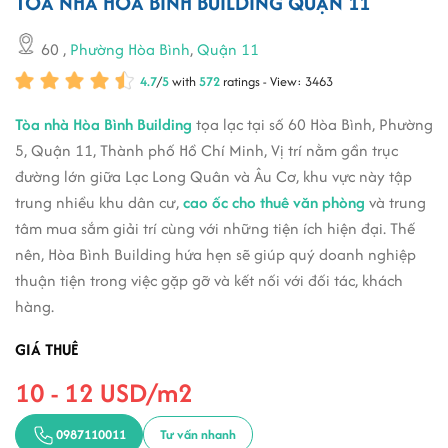
TÒA NHÀ HOÀ BÌNH BUILDING QUẬN 11
60
,
Phường Hòa Bình
,
Quận 11
4.7
/
5
with
572
ratings - View: 3463
Tòa nhà Hòa Bình Building
tọa lạc tại số 60 Hòa Bình, Phường
5, Quận 11, Thành phố Hồ Chí Minh, Vị trí nằm gần trục
đường lớn giữa Lạc Long Quân và Âu Cơ, khu vực này tập
trung nhiều khu dân cư,
cao ốc cho thuê văn phòng
và trung
tâm mua sắm giải trí cùng với những tiện ích hiện đại. Thế
nên, Hòa Bình Building hứa hẹn sẽ giúp quý doanh nghiệp
thuận tiện trong việc gặp gỡ và kết nối với đối tác, khách
hàng.
GIÁ THUÊ
10 - 12 USD/m2
0987110011
Tư vấn nhanh