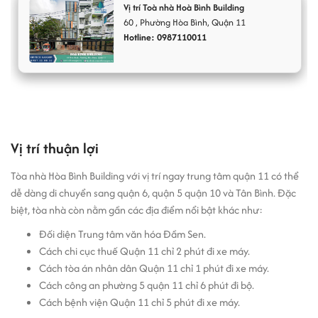
Hệ thống internet, điện thoại lắp sẵn tại từng khu vực
Vị trí Toà nhà Hoà Bình Building
trong tòa
60
,
Phường Hòa Bình
,
Quận 11
Hệ thống lối thoát hiểm linh hoạt
Hotline: 0987110011
Hệ thống điện chiếu sáng
Hệ thống camera giám sát 24/7 tại khu vực chung.
Tiện ích và dịch vụ
cho thuê văn phòng
tại Hòa bình Building
Vị trí thuận lợi
Hầm để xe rộng rãi dáp ứng nhu cầu để xe cho khối văn
phòng.
Tòa nhà Hòa Bình Building với vị trí ngay trung tâm quận 11 có thể
Vệ sinh khu vực chung hằng ngày và diệt côn trùng định
dễ dàng di chuyển sang quận 6, quận 5 quận 10 và Tân Bình. Đặc
kỳ
biệt, tòa nhà còn nằm gần các địa điểm nổi bật khác như:
Sảnh lễ tân tại tầng trệt tiếp đón khách hàng
Đối diện Trung tâm văn hóa Đầm Sen.
Giá thuê văn phòng tại tòa nhà Hòa Bình
Cách chi cục thuế Quận 11 chỉ 2 phút đi xe máy.
Cách tòa án nhân dân Quận 11 chỉ 1 phút đi xe máy.
Building
Cách công an phường 5 quận 11 chỉ 6 phút đi bộ.
Cách bệnh viện Quận 11 chỉ 5 phút đi xe máy.
Giá cho thuê văn phòng tại Hòa Bình Building
dao động trong