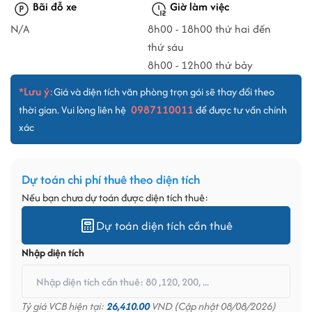
Bãi đỗ xe
Giờ làm việc
N/A
8h00 - 18h00 thứ hai đến
thứ sáu
8h00 - 12h00 thứ bảy
*Lưu ý:
Giá và diện tích văn phòng trọn gói sẽ thay đổi theo
0987110011
thời gian. Vui lòng liên hệ
để được tư vấn chính
xác
Dự toán chi phí thuê theo diện tích
Nếu bạn chưa dự toán được diện tích thuê:
Dự toán diện tích cần thuê
Nhập diện tích
Tỷ giá VCB hiện tại:
26,410.00
VND (Cập nhật 08/08/2026)