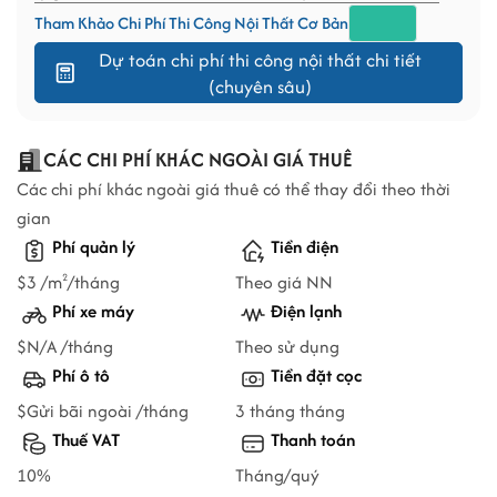
Tham Khảo Chi Phí Thi Công Nội Thất Cơ Bản
Dự toán chi phí thi công nội thất chi tiết
(chuyên sâu)
CÁC CHI PHÍ KHÁC NGOÀI GIÁ THUÊ
Các chi phí khác ngoài giá thuê có thể thay đổi theo thời
gian
Phí quản lý
Tiền điện
$3 /m
/tháng
Theo giá NN
2
Phí xe máy
Điện lạnh
$N/A /tháng
Theo sử dụng
Phí ô tô
Tiền đặt cọc
$Gửi bãi ngoài /tháng
3 tháng tháng
Thuế VAT
Thanh toán
10%
Tháng/quý