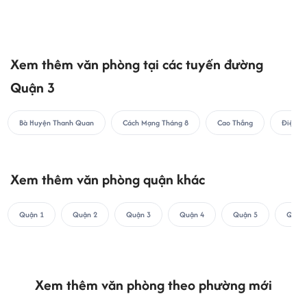
Thông tin sáp nhập phường Xuân Hòa TPHCM
Danh sách văn phòng cho thuê phường Xuân Hòa
TPHCM
Xem thêm văn phòng tại các tuyến đường
Quận 3
Bà Huyện Thanh Quan
Cách Mạng Tháng 8
Cao Thắng
Điện Bi
Xem thêm văn phòng quận khác
Quận 1
Quận 2
Quận 3
Quận 4
Quận 5
Quận 
Xem thêm văn phòng theo phường mới