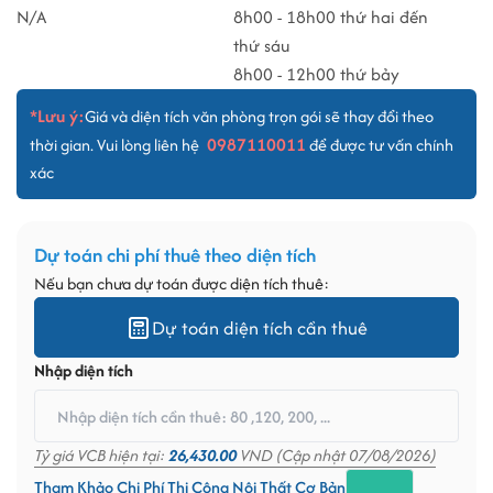
N/A
8h00 - 18h00 thứ hai đến
thứ sáu
8h00 - 12h00 thứ bảy
*Lưu ý:
Giá và diện tích văn phòng trọn gói sẽ thay đổi theo
0987110011
thời gian. Vui lòng liên hệ
để được tư vấn chính
xác
Dự toán chi phí thuê theo diện tích
Nếu bạn chưa dự toán được diện tích thuê:
Dự toán diện tích cần thuê
Nhập diện tích
Tỷ giá VCB hiện tại:
26,430.00
VND (Cập nhật 07/08/2026)
Tham Khảo Chi Phí Thi Công Nội Thất Cơ Bản