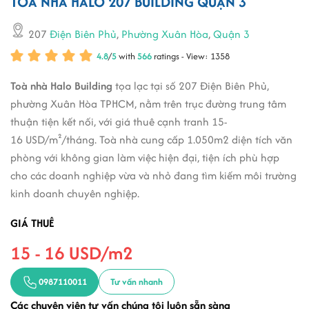
TÒA NHÀ HALO 207 BUILDING QUẬN 3
207
Điện Biên Phủ
,
Phường Xuân Hòa
,
Quận 3
4.8
/
5
with
566
ratings - View: 1358
Toà nhà Halo Building
tọa lạc tại số 207 Điện Biên Phủ,
phường Xuân Hòa TPHCM, nằm trên trục đường trung tâm
thuận tiện kết nối, với giá thuê cạnh tranh 15-
16 USD/m²/tháng. Toà nhà cung cấp 1.050m2 diện tích văn
phòng với không gian làm việc hiện đại, tiện ích phù hợp
cho các doanh nghiệp vừa và nhỏ đang tìm kiếm môi trường
kinh doanh chuyên nghiệp.
GIÁ THUÊ
15 - 16 USD/m2
0987110011
Tư vấn nhanh
Các chuyên viên tư vấn chúng tôi luôn sẵn sàng