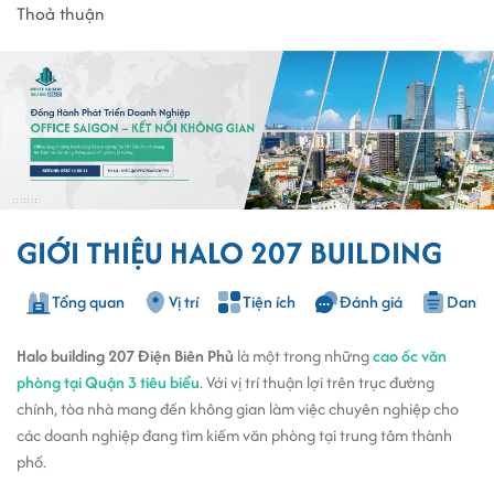
Thoả thuận
GIỚI THIỆU HALO 207 BUILDING
Tổng quan
Vị trí
Tiện ích
Đánh giá
Danh s
Halo building 207 Điện Biên Phủ
là một trong những
cao ốc văn
phòng tại Quận 3 tiêu biểu
. Với vị trí thuận lợi trên trục đường
chính, tòa nhà mang đến không gian làm việc chuyên nghiệp cho
các doanh nghiệp đang tìm kiếm văn phòng tại trung tâm thành
phố.