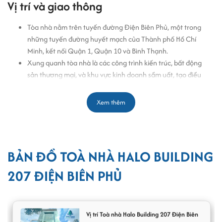
Vị trí và giao thông
Tòa nhà nằm trên tuyến đường Điện Biên Phủ, một trong
những tuyến đường huyết mạch của Thành phố Hồ Chí
Minh, kết nối Quận 1, Quận 10 và Bình Thạnh.
Xung quanh tòa nhà là các công trình kiến trúc, bất động
sản thương mại, và khu vực kinh doanh sầm uất, tạo điều
kiện lý tưởng cho các hoạt động thương mại và dịch vụ.
Điểm đến thành phố này được đánh giá cao về khả năng
Xem thêm
tiếp cận và giao thông thuận tiện, chỉ mất từ 5-15 phút để
di chuyển đến các khu vực lân cận.
Với vị trí nổi bật, tòa nhà Halo 207 là lựa chọn đáng cân nhắc trong
danh sách văn phòng cho thuê trên đường Điện Biên Phủ quận 3
,
BẢN ĐỒ TOÀ NHÀ HALO BUILDING
đặc biệt phù hợp với doanh nghiệp đang tìm kiếm văn phòng cho
207 ĐIỆN BIÊN PHỦ
thuê hiện đại, tiện nghi và giao thông thuận lợi.
Thiết kế và kiến trúc
Vị trí Toà nhà Halo Building 207 Điện Biên
Halo Building 207 Điện Biên Phủ thuộc phân khúc hạng C,