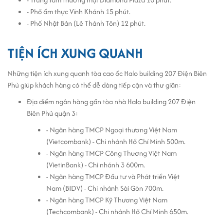
tạo, yên tĩnh, đảm bảo năng suất cho đội ngũ nhân viên.
- Phố ẩm thực Vĩnh Khánh 15 phút.
Đây là điểm đến lý tưởng cho các doanh nghiệp đang tìm
- Phố Nhật Bản (Lê Thánh Tôn) 12 phút.
kiếm một không gian làm việc chất lượng trong môi
trường kinh doanh sôi động.
TIỆN ÍCH XUNG QUANH
Những tiện ích xung quanh tòa cao ốc Halo building 207 Điện Biên
Phủ giúp khách hàng có thể dễ dàng tiếp cận và thư giãn:
Địa điểm ngân hàng gần tòa nhà Halo building 207 Điện
Biên Phủ quận 3:
- Ngân hàng TMCP Ngoại thương Việt Nam
(Vietcombank) - Chi nhánh Hồ Chí Minh 500m.
- Ngân hàng TMCP Công Thương Việt Nam
(VietinBank) - Chi nhánh 3 600m.
- Ngân hàng TMCP Đầu tư và Phát triển Việt
Nam (BIDV) - Chi nhánh Sài Gòn 700m.
- Ngân hàng TMCP Kỹ Thương Việt Nam
(Techcombank) - Chi nhánh Hồ Chí Minh 650m.