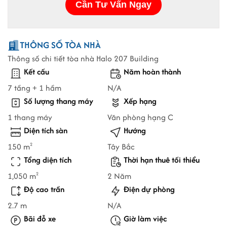
THÔNG SỐ TÒA NHÀ
Thông số chi tiết tòa nhà Halo 207 Building
Kết cấu
Năm hoàn thành
7 tầng + 1 hầm
N/A
Số lượng thang máy
Xếp hạng
1 thang máy
Văn phòng hạng C
Diện tích sàn
Hướng
150 m
Tây Bắc
2
Tổng diện tích
Thời hạn thuê tối thiểu
1,050 m
2 Năm
2
Độ cao trần
Điện dự phòng
2.7 m
N/A
Bãi đỗ xe
Giờ làm việc