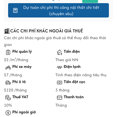
Dự toán chi phí thi công nội thất chi tiết
(chuyên sâu)
CÁC CHI PHÍ KHÁC NGOÀI GIÁ THUÊ
Các chi phí khác ngoài giá thuê có thể thay đổi theo thời
gian
Phí quản lý
Tiền điện
$2 /m
/tháng
Theo giá NN
2
Phí xe máy
Điện lạnh
$7 /tháng
Tính theo điện năng tiêu thụ
Phí ô tô
Tiền đặt cọc
$120 /tháng
3 tháng
Thuế VAT
Thanh toán
10%
Tháng
Phí ngoài giờ