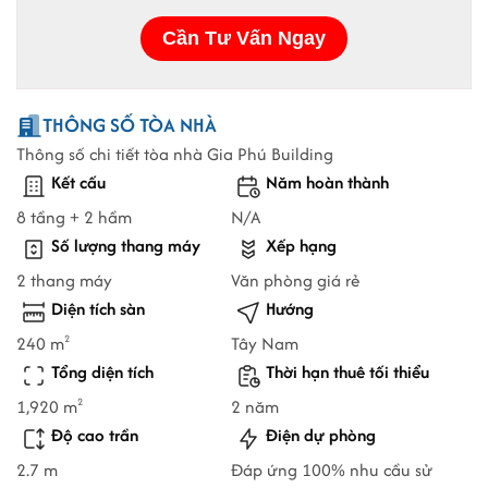
THÔNG SỐ TÒA NHÀ
Thông số chi tiết tòa nhà Gia Phú Building
Kết cấu
Năm hoàn thành
8 tầng + 2 hầm
N/A
Số lượng thang máy
Xếp hạng
2 thang máy
Văn phòng giá rẻ
Diện tích sàn
Hướng
240 m
Tây Nam
2
Tổng diện tích
Thời hạn thuê tối thiểu
1,920 m
2 năm
2
Độ cao trần
Điện dự phòng
2.7 m
Đáp ứng 100% nhu cầu sử