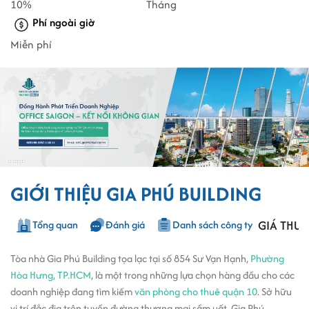
10%
Tháng
Phí ngoài giờ
Miễn phí
GIỚI THIỆU GIA PHÚ BUILDING
GIÁ THUÊ
Tổng quan
Đánh giá
Danh sách công ty
Tòa nhà Gia Phú Building tọa lạc tại số 854 Sư Vạn Hạnh,
Phường
Hòa Hưng, TP.HCM
, là một trong những lựa chọn hàng đầu cho các
doanh nghiệp đang tìm kiếm
văn phòng cho thuê quận 10
. Sở hữu
vị trí đắc địa trên tuyến đường thương mại sầm uất, Gia Phú