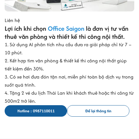
Office Saigon
để được đội ngũ thiết kế tư vấn layout mặt bằng, chi
phí thi công gói thầu chi tiết.
Liên hệ
Lợi ích khi chọn
Office Saigon
là đơn vị tư vấn
Thông tin về việc cho thuê văn phòng tại tòa nhà Gia Phú Building
thuê văn phòng và thiết kế thi công nội thất.
Địa chỉ
854 Sư Vạn Hạnh, Phường Hòa Hưng, TPHCM
1. Sử dụng AI phân tích nhu cầu đưa ra giải pháp chỉ từ 7 –
Kết cấu
8 tầng – 2 hầm
10 phút.
Diện tích sàn
240 m2
2. Kết hợp tìm văn phòng & thiết kế thi công nội thất giúp
tiết kiệm đến 30%.
Số thang máy
2 thang máy
3. Có xe hơi đưa đón tận nơi, miễn phí toàn bộ dịch vụ trong
Dịch vụ cho thuê
Văn phòng truyền thống
suốt quá trình.
Giá thuê
14 USD/m2/tháng
4. Tặng 2 vé du lịch Thái Lan khi khách thuê hoặc thi công từ
Diện tích trống
Liên hệ
0987.11.00.11
500m2 trở lên.
Hotline : 0987110011
Để lại thông tin