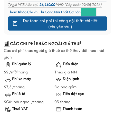
Tỷ giá VCB hiện tại:
26,410.00
VND (Cập nhật 09/08/2026)
Tham Khảo Chi Phí Thi Công Nội Thất Cơ Bản
Dự toán chi phí thi công nội thất chi tiết
(chuyên sâu)
CÁC CHI PHÍ KHÁC NGOÀI GIÁ THUÊ
Các chi phí khác ngoài giá thuê có thể thay đổi theo thời
gian
Phí quản lý
Tiền điện
$2 /m
/tháng
Theo giá NN
2
Phí xe máy
Điện lạnh
$7,5 /tháng
Đã bao gồm
Phí ô tô
Tiền đặt cọc
$Gửi bãi ngoài /tháng
03 tháng
Thuế VAT
Thanh toán