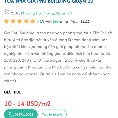
TÒA NHÀ GIA PHÚ BUILDING QUẬN 10
854
,
Phường Hòa Hưng
,
Quận 10
4.8
/
5
with
564
ratings - View: 11125
Gia Phú Building là tòa nhà văn phòng cho thuê TPHCM, sở
hữu vị trí đắc địa trên tuyến đường Sư Vạn Hạnh sầm uất
bậc nhất khu vực, mang đến giải pháp tối ưu cho doanh
nghiệp tìm kiếm văn phòng giá rẻ, diện tích linh hoạt từ 55,
100, 120, 240 m2. Office Saigon là đại lý cho thuê văn
phòng chính thức của Gia Phú Building cùng nhiều tòa nhà
văn phòng khác tại Quận 10. Liên hệ ngay để nhận tư vấn
chi tiết!
GIÁ THUÊ
10 - 14 USD/m2
0987110011
Tư vấn nhanh