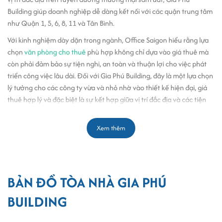
Building giúp doanh nghiệp dễ dàng kết nối với các quận trung tâm
như Quận 1, 5, 6, 8, 11 và Tân Bình.
Với kinh nghiệm dày dặn trong ngành, Office Saigon hiểu rằng lựa
chọn
văn phòng cho thuê
phù hợp không chỉ dựa vào giá thuê mà
còn phải đảm bảo sự tiện nghi, an toàn và thuận lợi cho việc phát
triển công việc lâu dài. Đối với Gia Phú Building, đây là một lựa chọn
lý tưởng cho các công ty vừa và nhỏ nhờ vào thiết kế hiện đại, giá
thuê hợp lý và đặc biệt là sự kết hợp giữa vị trí đắc địa và các tiện
ích đồng bộ.
Quy mô và thiết kế tòa nhà Gia Phú
Xem thêm
Building
Kết cấu: 8 tầng – 2 hầm
BẢN ĐỒ TÒA NHÀ GIA PHÚ
Diện tích sàn văn phòng: 240m2/sàn
Tổng diện tích sử dụng: 2.160m2
BUILDING
Độ cao trần: 2,6m
Hệ thống thang máy: 2 thang máy tốc độ cao.