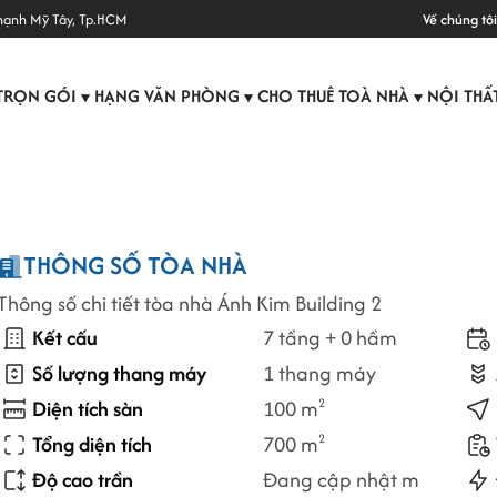
hạnh Mỹ Tây, Tp.HCM
Về chúng tôi
TRỌN GÓI
HẠNG VĂN PHÒNG
CHO THUÊ TOÀ NHÀ
NỘI THẤ
▼
▼
▼
THÔNG SỐ TÒA NHÀ
Thông số chi tiết tòa nhà Ánh Kim Building 2
Kết cấu
7 tầng + 0 hầm
Số lượng thang máy
1 thang máy
Diện tích sàn
100 m
2
Tổng diện tích
700 m
2
Độ cao trần
Đang cập nhật m