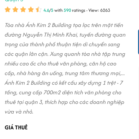
4.6
/
5
with
590
ratings - View: 6263
Tòa nhà Ánh Kim 2 Building tọa lạc trên mặt tiền
đường Nguyễn Thị Minh Khai, tuyến đường quan
trọng của thành phố thuận tiện di chuyển sang
các quận lân cận. Xung quanh tòa nhà tập trung
nhiều cao ốc cho thuê văn phòng, căn hộ cao
cấp, nhà hàng ăn uống, trung tâm thương mại,...
Ánh Kim 2 Building có kết cấu xây dựng 1 trệt - 7
tầng, cung cấp 700m2 diện tích văn phòng cho
thuê tại quận 3, thích hợp cho các doanh nghiệp
vừa và nhỏ.
GIÁ THUÊ