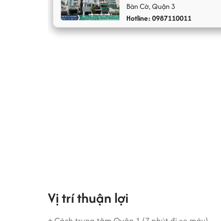
Bàn Cờ
,
Quận 3
Hotline: 0987110011
Văn phòng gia rẻ quận 3 - Ánh Kim 2 Building đ
dụng thang máy tốc độ cao, hệ thống PCCC, hệ 
sạch sẽ cho mỗi tầng. Máy phát điện dự phòng 1
Vị trí thuận lợi
+ Cách trung tâm Quận 1 (7 phút đi xe máy)