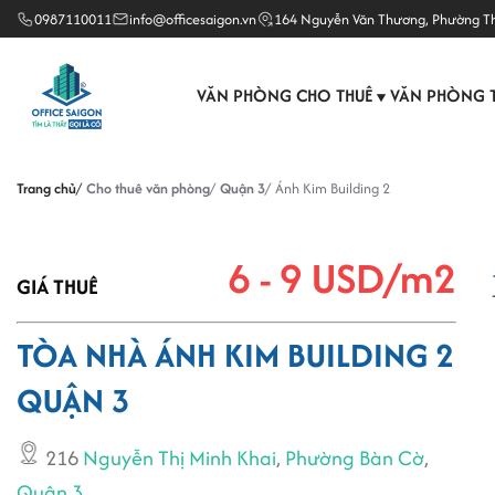
0987110011
info@officesaigon.vn
164 Nguyễn Văn Thương, Phường T
VĂN PHÒNG CHO THUÊ
VĂN PHÒNG 
▼
Trang chủ
Cho thuê văn phòng
Quận 3
Ánh Kim Building 2
6 - 9 USD/m2
GIÁ THUÊ
TÒA NHÀ ÁNH KIM BUILDING 2
QUẬN 3
216
Nguyễn Thị Minh Khai
,
Phường Bàn Cờ
,
Quận 3