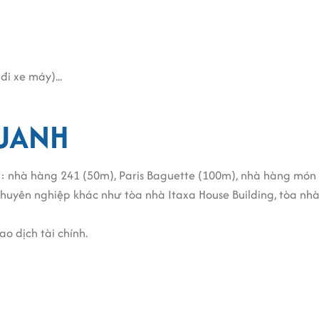
i xe máy)...
QUANH
 nhà hàng 241 (50m), Paris Baguette (100m), nhà hàng món 
huyên nghiệp khác như tòa nhà Itaxa House Building, tòa nhà 
o dịch tài chính.