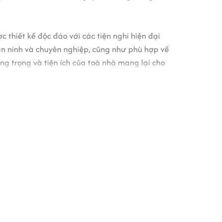
 thiết kế độc đáo với các tiện nghi hiện đại
 an ninh và chuyên nghiệp, cũng như phù hợp về
ng trọng và tiện ích của toà nhà mang lại cho
 sáng cho toàn văn phòng, tường vách cách âm
ch thước chuẩn đảm bảo sự thông thoáng cho
hản ánh sáng tốt nhất cho từng văn phòng.
đẹp, rộng rãi và hiện đại đảm bào an toàn và
phòng cháy chữa cháy ổn định và chuyên nghiệp,
í phù hợp về phong thủy cho tất cả các công ty
ng cho quý công ty lựa chọn làm nơi đặt trụ sở