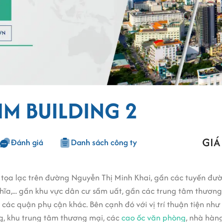
IM BUILDING 2
GIÁ
Đánh giá
Danh sách công ty
g tọa lạc trên đường Nguyễn Thị Minh Khai, gần các tuyến đư
,... gần khu vực dân cư sầm uất, gần các trung tâm thương m
các quận phụ cận khác. Bên cạnh đó với vị trí thuận tiện nh
, khu trung tâm thương mại, các
cao ốc văn phòng
, nhà hàn