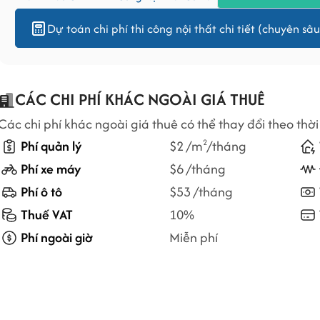
Dự toán chi phí thi công nội thất chi tiết (chuyên sâu
CÁC CHI PHÍ KHÁC NGOÀI GIÁ THUÊ
Các chi phí khác ngoài giá thuê có thể thay đổi theo thời
Phí quản lý
$2 /m
/tháng
2
Phí xe máy
$6 /tháng
Phí ô tô
$53 /tháng
Thuế VAT
10%
Phí ngoài giờ
Miễn phí