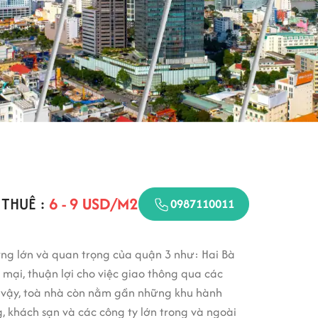
 THUÊ :
6 - 9 USD/M2
0987110011
ờng lớn và quan trọng của quận 3 như: Hai Bà
ại, thuận lợi cho việc giao thông qua các
ư vậy, toà nhà còn nằm gần những khu hành
g, khách sạn và các công ty lớn trong và ngoài