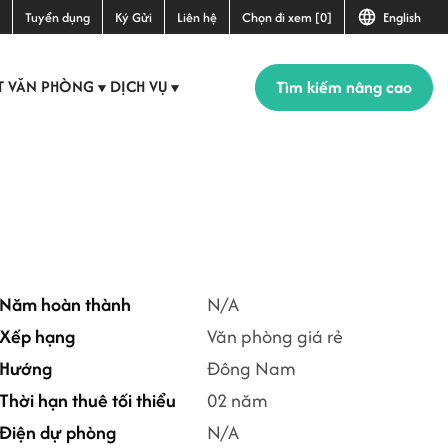
Tuyển dụng
Ký Gửi
Liên hệ
Chọn đi xem [0]
English
Tìm kiếm nâng cao
T VĂN PHÒNG
DỊCH VỤ
▼
▼
Năm hoàn thành
N/A
Xếp hạng
Văn phòng giá rẻ
Hướng
Đông Nam
Thời hạn thuê tối thiểu
02 năm
Điện dự phòng
N/A