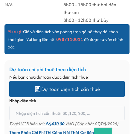
N/A
8h00 - 18h00 thứ hai đến
thứ sáu
8h00 - 12h00 thứ bảy
*Lưu ý:
Giá và diện tích văn phòng trọn gói sẽ thay đổi theo
0987110011
thời gian. Vui lòng liên hệ
để được tư vấn chính
xác
Dự toán chi phí thuê theo diện tích
Nếu bạn chưa dự toán được diện tích thuê:
Dự toán diện tích cần thuê
Nhập diện tích
Tỷ giá VCB hiện tại:
26,430.00
VND (Cập nhật 07/08/2026)
Tham Khảo Chi Phí Thi Công Nội Thất Cơ Bản