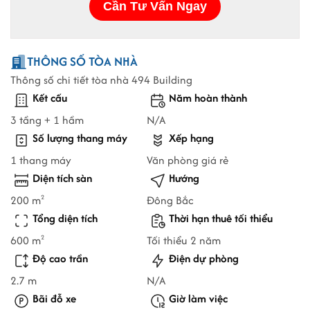
THÔNG SỐ TÒA NHÀ
Thông số chi tiết tòa nhà 494 Building
Kết cấu
Năm hoàn thành
3 tầng + 1 hầm
N/A
Số lượng thang máy
Xếp hạng
1 thang máy
Văn phòng giá rẻ
Diện tích sàn
Hướng
200 m
Đông Bắc
2
Tổng diện tích
Thời hạn thuê tối thiểu
600 m
Tối thiểu 2 năm
2
Độ cao trần
Điện dự phòng
2.7 m
N/A
Bãi đỗ xe
Giờ làm việc