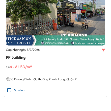
♥
Cập nhật ngày 3/7/2026
PP Building
4 - 6 USD/m2
38
Dương Đình Hội
,
Phường Phước Long
,
Quận 9
So sánh