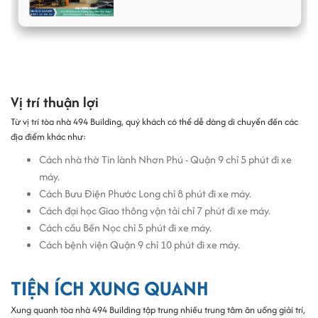
494 Building được xây dựng với kết cấu 1 hầm - 1 trệt - 3 tầng, đem
đến tổng diện tích văn phòng cho thuê tại Quận 9 gần 600m2. Diện
tích một mặt bằng sàn là 200m2, được chia linh hoạt từ 50m2
nhằm đáp ứng mọi nhu cầu thuê của các doanh nghiệp.
Tòa nhà văn phòng 494 Building được trang bị đầy đủ nội thất và
Vị trí thuận lợi
thiết bị cần thiết như:
Từ vị trí tòa nhà 494 Building, quý khách có thể dễ dàng di chuyển đến các
Hệ thống phòng cháy và chữa cháy đạt tiêu chuẩn.
địa điểm khác như:
1 thang máy và 1 thang bộ đáp ứng tốt nhu cầu của
Cách nhà thờ Tin lành Nhơn Phú - Quận 9 chỉ 5 phút đi xe
khách thuê.
máy.
Nhà vệ sinh riêng biệt cho mỗi tầng.
Cách Bưu Điện Phước Long chỉ 8 phút đi xe máy.
Hệ thống camera hiện đại.
Cách đại học Giao thông vận tải chỉ 7 phút đi xe máy.
Hệ thống điều hòa đời mới.
Cách cầu Bến Nọc chỉ 5 phút đi xe máy.
Hệ thống máy phát điện dự phòng.
Cách bệnh viện Quận 9 chỉ 10 phút đi xe máy.
Tiện ích và dịch vụ của cao ốc văn phòng
cho thuê 494 Building
TIỆN ÍCH XUNG QUANH
Xung quanh tòa nhà 494 Building tập trung nhiều trung tâm ăn uống giải trí,
Tầng trệt với sảnh lễ tân sẵn sàng hỗ trợ khách hàng.