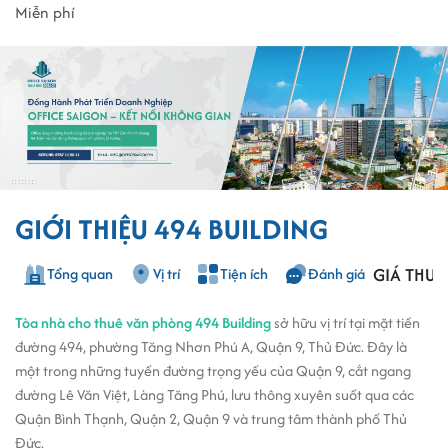
Miễn phí
GIỚI THIỆU 494 BUILDING
GIÁ THUÊ
Tổng quan
Vị trí
Tiện ích
Đánh giá
Tòa nhà cho thuê văn phòng 494 Building
sở hữu vị trí tại mặt tiền
đường 494, phường Tăng Nhơn Phú A, Quận 9, Thủ Đức. Đây là
một trong những tuyến đường trọng yếu của Quận 9, cắt ngang
đường Lê Văn Việt, Làng Tăng Phú, lưu thông xuyên suốt qua các
Quận Bình Thạnh, Quận 2, Quận 9 và trung tâm thành phố Thủ
Đức.