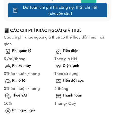
Dự toán chi phí thi công nội thất chi tiết
(chuyên sâu)
CÁC CHI PHÍ KHÁC NGOÀI GIÁ THUÊ
Các chi phí khác ngoài giá thuê có thể thay đổi theo thời
gian
Phí quản lý
Tiền điện
$ /m
/tháng
Theo giá NN
2
Phí xe máy
Điện lạnh
$Thỏa thuận /tháng
Theo sử dụng
Phí ô tô
Tiền đặt cọc
$Thỏa thuận /tháng
3 tháng
Thuế VAT
Thanh toán
10%
Tháng/ Quý
Phí ngoài giờ