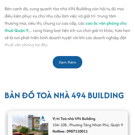
Bên cạnh đó, xung quanh tòa nhà 494 Building còn hội tụ đủ mọi
điều kiện phục vụ cho nhu cầu làm việc và giải trí: trung tâm
thương mại, siêu thị, chung cư cao cấp, các
cao ốc văn phòng cho
thuê Quận 9
,... cùng hàng loạt tiện ích vui chơi giải trí khác, hứa hẹn
sẽ là nơi phát triển kinh doanh tuyệt vời khi các doanh nghiệp đặt
thuê văn phòng tại đây.
Quý doanh nghiệp và công ty có nhu cầu thuê văn phòng tại 494
Building xin vui lòng liên hệ với
Office Saigon
để được tư vấn và hỗ
Xem thêm
trợ đi xem văn phòng trực tiếp.
Thiết kế, quy mô và kết cấu tòa nhà 494
Building Quận 9
BẢN ĐỒ TOÀ NHÀ 494 BUILDING
Cao ốc văn phòng 494 Building được thiết kế với gam màu trắng -
xanh chủ đạo, tạo nên một tổng thể hiện đại và thoáng mát. Ngoài
Vị trí Toà nhà 494 Building
ra tòa nhà còn tận dụng tối đa ánh sáng tự nhiên đem đến cho
10A-10B
,
Phường Tăng Nhơn Phú
,
Quận 9
khách hàng một không gian làm việc đầy sự sáng tạo.
Hotline: 0987110011