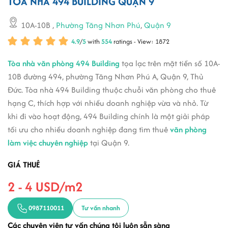
TÒA NHÀ 494 BUILDING QUẬN 9
10A-10B
,
Phường Tăng Nhơn Phú
,
Quận 9
4.9
/
5
with
554
ratings - View: 1872
Tòa nhà văn phòng 494 Building
tọa lạc trên mặt tiền số 10A-
10B đường 494, phường Tăng Nhơn Phú A, Quận 9, Thủ
Đức. Tòa nhà 494 Building thuộc chuỗi văn phòng cho thuê
hạng C, thích hợp với nhiều doanh nghiệp vừa và nhỏ. Từ
khi đi vào hoạt động, 494 Building chính là một giải pháp
tối ưu cho nhiều doanh nghiệp đang tìm thuê
văn phòng
làm việc chuyên nghiệp
tại Quận 9.
GIÁ THUÊ
2 - 4 USD/m2
0987110011
Tư vấn nhanh
Các chuyên viên tư vấn chúng tôi luôn sẵn sàng