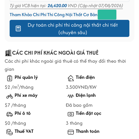
Tỷ giá VCB hiện tại:
26,420.00
VND (Cập nhật 07/08/2026)
Tham Khảo Chi Phí Thi Công Nội Thất Cơ Bản
Dự toán chi phí thi công nội thất chi tiết
(chuyên sâu)
CÁC CHI PHÍ KHÁC NGOÀI GIÁ THUÊ
Các chi phí khác ngoài giá thuê có thể thay đổi theo thời
gian
Phí quản lý
Tiền điện
$2 /m
/tháng
3.500VNĐ/KW
2
Phí xe máy
Điện lạnh
$7 /tháng
Đã bao gồm
Phí ô tô
Tiền đặt cọc
$0 /tháng
3 tháng
Thuế VAT
Thanh toán