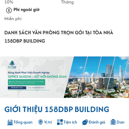
10%
Tháng
Phí ngoài giờ
Miễn phí
DANH SÁCH VĂN PHÒNG TRỌN GÓI TẠI TÒA NHÀ
158DBP BUILDING
GIỚI THIỆU 158DBP BUILDING
Tổng quan
Vị trí
Tiện ích
Đánh giá
Danh s