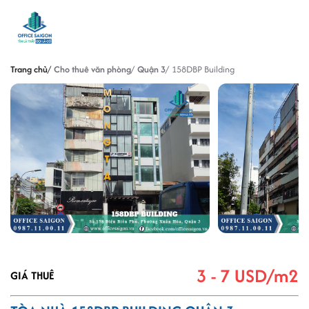
Trang chủ
Cho thuê văn phòng
Quận 3
158DBP Building
3 - 7 USD/m2
GIÁ THUÊ