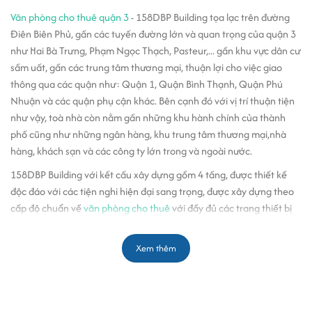
Văn phòng cho thuê quận 3
- 158DBP Building tọa lạc trên đường
Điên Biên Phủ, gần các tuyến đường lớn và quan trọng của quận 3
như Hai Bà Trưng, Phạm Ngọc Thạch, Pasteur,... gần khu vực dân cư
sầm uất, gần các trung tâm thương mại, thuận lợi cho việc giao
thông qua các quận như: Quận 1, Quận Bình Thạnh, Quận Phú
Nhuận và các quận phụ cận khác. Bên cạnh đó với vị trí thuận tiện
như vậy, toà nhà còn nằm gần những khu hành chính của thành
phố cũng như những ngân hàng, khu trung tâm thương mại,nhà
hàng, khách sạn và các công ty lớn trong và ngoài nước.
158DBP Building với kết cấu xây dựng gồm 4 tầng, được thiết kế
độc đáo với các tiện nghi hiện đại sang trọng, được xây dựng theo
cấp độ chuẩn về
văn phòng cho thuê
với đầy đủ các trang thiết bị
hiện đại, an ninh và chuyên nghiệp, cũng như phù hợp về phong
thủy cho tất cả các công ty khi thuê văn phòng tại đây. Bước vào
Xem thêm
toà nhà, quý khách sẽ cảm thấy sự sang trọng và tiện ích của toà
nhà mang lại cho công ty cũng như văn phòng của bạn.
Với sự thiết kế chuyên nghiệp hệ thống điện chiếu sáng theo hệ