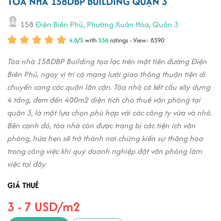
TÒA NHÀ 158DBP BUILDING QUẬN 3
158
Điện Biên Phủ
,
Phường Xuân Hòa
,
Quận 3
4.8
/
5
with
556
ratings - View: 8390
Tòa nhà 158DBP Building tọa lạc trên mặt tiền đường Điện
Biên Phủ, ngay vị trí có mạng lưới giao thông thuận tiện di
chuyển sang các quận lân cận. Tòa nhà có kết cấu xây dựng
4 tầng, đem đến 400m2 diện tích cho thuê văn phòng tại
quận 3, là một lựa chọn phù hợp với các công ty vừa và nhỏ.
Bên cạnh đó, tòa nhà còn được trang bị các tiện ích văn
phòng, hứa hẹn sẽ trở thành nơi chứng kiến sự thăng hoa
trong công việc khi quý doanh nghiệp đặt văn phòng làm
việc tại đây.
GIÁ THUÊ
3 - 7 USD/m2