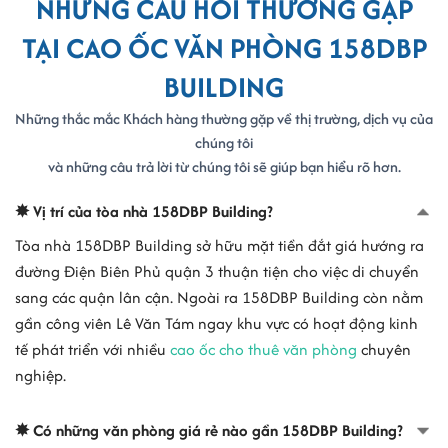
NHỮNG CÂU HỎI THƯỜNG GẶP
- Địa chỉ mới : số 158 Điện Biên Phủ, Phường Xuân Hòa, Thành phố
Hồ Chí Minh
TẠI CAO ỐC VĂN PHÒNG 158DBP
CÔNG TY TNHH ĐẦU TƯ NAM THIÊN PHÁT
BUILDING
- Mã số thuế : 0305670376
- Địa chỉ : tòa nhà 158DBP Building, số 158 Điện Biên Phủ, Phường
Những thắc mắc Khách hàng thường gặp về thị trường, dịch vụ của
Võ Thị Sáu, Quận 3
chúng tôi
- Địa chỉ mới : số 158 Điện Biên Phủ, Phường Xuân Hòa, Thành phố
và những câu trả lời từ chúng tôi sẽ giúp bạn hiểu rõ hơn.
Hồ Chí Minh
✸ Vị trí của tòa nhà 158DBP Building?
CÔNG TY TNHH THƯƠNG MẠI DỊCH VỤ DU LỊCH THIÊN ĐĂNG
Tòa nhà 158DBP Building sở hữu mặt tiền đắt giá hướng ra
- Mã số thuế : 0310261435
đường Điện Biên Phủ quận 3 thuận tiện cho việc di chuyển
- Địa chỉ : tòa nhà 158DBP Building, số 158 Điện Biên Phủ, Phường
Võ Thị Sáu, Quận 3
sang các quận lân cận. Ngoài ra 158DBP Building còn nằm
- Địa chỉ mới : số 158 Điện Biên Phủ, Phường Xuân Hòa, Thành phố
gần công viên Lê Văn Tám ngay khu vực có hoạt động kinh
Hồ Chí Minh
tế phát triển với nhiều
cao ốc cho thuê văn phòng
chuyên
nghiệp.
CHI NHÁNH CÔNG TY CỔ PHẦN QUẢNG CÁO VÀ TRANG TRÍ NỘI
THẤT HOÀNG GIA
- Mã số thuế : 0104913886-001
✸ Có những văn phòng giá rẻ nào gần 158DBP Building?