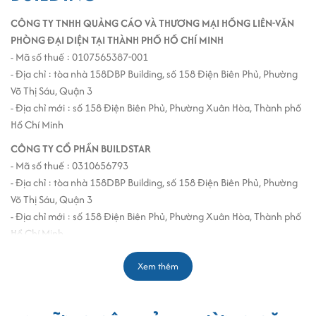
CÔNG TY TNHH QUẢNG CÁO VÀ THƯƠNG MẠI HỒNG LIÊN-VĂN
PHÒNG ĐẠI DIỆN TẠI THÀNH PHỐ HỒ CHÍ MINH
- Mã số thuế : 0107565387-001
- Địa chỉ : tòa nhà 158DBP Building, số 158 Điện Biên Phủ, Phường
Võ Thị Sáu, Quận 3
- Địa chỉ mới : số 158 Điện Biên Phủ, Phường Xuân Hòa, Thành phố
Hồ Chí Minh
CÔNG TY CỔ PHẦN BUILDSTAR
- Mã số thuế : 0310656793
- Địa chỉ : tòa nhà 158DBP Building, số 158 Điện Biên Phủ, Phường
Võ Thị Sáu, Quận 3
- Địa chỉ mới : số 158 Điện Biên Phủ, Phường Xuân Hòa, Thành phố
Hồ Chí Minh
CÔNG TY TNHH CÔNG NGHỆ QUẢNG CÁO TRUYỀN THÔNG VIỆT
Xem thêm
- Mã số thuế : 0308117508
- Địa chỉ : tòa nhà 158DBP Building, số 158 Điện Biên Phủ, Phường
Võ Thị Sáu, Quận 3