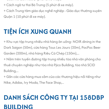
building tốt gồm 4 tầng diện tích sàn 80m2. Tòa nhà sử dụng thang
+ Cách ngã tư Hai Bà Trưng (5 phút đi xe máy).
máy tốc độ cao, hệ thống PCCC, hệ thống báo cháy và chữa cháy
+ Cách Trung tâm giáo dục nghề nghiệp - Giáo dục thường xuyên
tự động theo tiêu chuẩn an toàn tuyệt đối. Hệ thống WC nam, nữ
Quận 1 (10 phút đi xe máy).
riêng biệt và sạch sẽ cho mỗi tầng. Máy phát điện dự phòng 1000
KW. Bên cạnh đó, nơi đây còn có đội ngũ quản lý chuyên nghiệp và
TIỆN ÍCH XUNG QUANH
lực lượng bảo vệ 24/24h.
+ Khu vực tập trung nhiều nhà hàng ăn uống: NOIR dining in the
Dark Saigon (50m), cửa hàng Tous Les Jours (20m), PocPoc Beer
Garden (200m), nhà hàng Riêu Cá Chép (150m),...
+ Nằm trên tuyến đường tập trung nhiều tòa nhà văn phòng cho
thuê chuyên nghiệp như tòa nhà Pjico Building, tòa nhà SCID
Building,...
+ Gần các cửa hàng mua sắm của các thương hiệu nổi tiếng như
Nike, Adidas, Ivy Moda, The Face Shop,...
DANH SÁCH CÔNG TY TẠI 158DBP
BUILDING