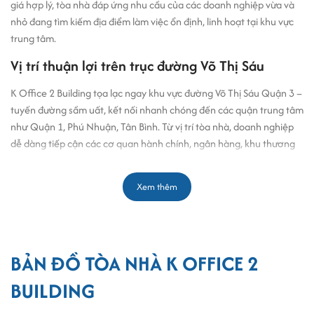
giá hợp lý, tòa nhà đáp ứng nhu cầu của các doanh nghiệp vừa và
nhỏ đang tìm kiếm địa điểm làm việc ổn định, linh hoạt tại khu vực
trung tâm.
Vị trí thuận lợi trên trục đường Võ Thị Sáu
K Office 2 Building tọa lạc ngay khu vực đường Võ Thị Sáu Quận 3 –
tuyến đường sầm uất, kết nối nhanh chóng đến các quận trung tâm
như Quận 1, Phú Nhuận, Tân Bình. Từ vị trí tòa nhà, doanh nghiệp
dễ dàng tiếp cận các cơ quan hành chính, ngân hàng, khu thương
mại và chuỗi tiện ích đa dạng.
5 phút di chuyển đến Hồ Con Rùa, Nhà thờ Đức Bà
Xem thêm
10 phút đến Quận 1 qua đường Nam Kỳ Khởi Nghĩa
Kết nối thuận tiện với tuyến Metro số 3 (dự kiến)
Vị trí này đặc biệt phù hợp với những công ty đang tìm cho thuê văn
BẢN ĐỒ TÒA NHÀ K OFFICE 2
phòng Quận 3 để tiết kiệm thời gian di chuyển và tối ưu hoạt động
kinh doanh.
BUILDING
Thiết kế và quy mô – Phù hợp doanh nghiệp