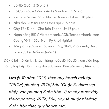
Nếu bạn đang tìm kiếm giải pháp thuê văn phòng với ngân sách
UBND Quận 3 (5 phút)
hợp lý tại trung tâm TP.HCM, K Office 2 Building là lựa chọn không
Hồ Con Rùa – Công viên Lê Văn Tám: 3–5 phút
nên bỏ qua. Với vị trí thuận tiện, chi phí hợp lý và dịch vụ đầy đủ, đây
Vincom Center Đồng Khởi – Diamond Plaza: 10 phút
là gợi ý phù hợp cho doanh nghiệp vừa và nhỏ muốn
thuê văn
Nhà thờ Đức Bà, Dinh Độc Lập: 7–8 phút
phòng Quận 3
mà vẫn đảm bảo hiệu quả kinh doanh.
Chợ Tân Định – Chợ Bến Thành: 5–12 phút
Ngân hàng BIDV, Vietcombank, ACB, Techcombank (trên
đường Võ Thị Sáu, Nam Kỳ Khởi Nghĩa)
Tổng lãnh sự quán các nước: Mỹ, Nhật, Pháp, Anh, Đức…
(khu vực Lê Duẩn – Quận 1)
Đây là lợi thế lớn khi khách hàng hoặc đối tác đến làm việc, họp
hành, hay tiếp đón trong khu vực trung tâm văn minh, tiện nghi.
Lưu ý:
Từ năm 2025, theo quy hoạch mới tại
TPHCM, phường Võ Thị Sáu (Quận 3) được sáp
nhập vào phường Xuân Hòa. Vị trí này trước đây
thuộc phường Võ Thị Sáu, nay sẽ thuộc phường
Xuân Hòa theo quy hoạch mới.