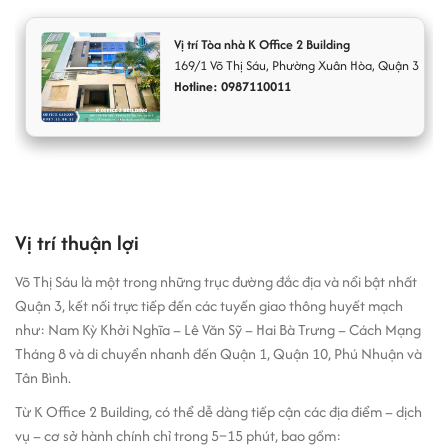
vừa và nhỏ
Vị trí Tòa nhà K Office 2 Building
Tòa nhà K Office 2 được xây dựng với kết cấu 4 tầng nổi và 1 tầng
169/1
Võ Thị Sáu
,
Phường Xuân Hòa
,
Quận 3
hầm, thiết kế theo phong cách văn phòng tiêu chuẩn, tập trung vào
Hotline: 0987110011
công năng và tối ưu chi phí vận hành. Không gian bên trong đơn
giản nhưng hiệu quả, dễ dàng bố trí layout làm việc linh hoạt.
Thông số kỹ thuật chính:
Tổng diện tích sử dụng: khoảng 500 m²
Diện tích sàn tiêu chuẩn: ~100 m²
Vị trí thuận lợi
Chiều cao trần: 2.0 mét
Số thang máy: 1 thang tốc độ tiêu chuẩn
Võ Thị Sáu là một trong những trục đường đắc địa và nổi bật nhất
Hướng tòa nhà: Đông Bắc
Quận 3, kết nối trực tiếp đến các tuyến giao thông huyết mạch
Xếp hạng: Văn phòng giá rẻ
như: Nam Kỳ Khởi Nghĩa – Lê Văn Sỹ – Hai Bà Trưng – Cách Mạng
Thời gian thuê tối thiểu: 2 năm
Tháng 8 và di chuyển nhanh đến Quận 1, Quận 10, Phú Nhuận và
Với diện tích linh hoạt, K Office 2 rất phù hợp với các công ty từ 5–
Tân Bình.
20 nhân sự, startup, văn phòng đại diện đang
tìm văn phòng cho
Từ K Office 2 Building, có thể dễ dàng tiếp cận các địa điểm – dịch
thuê đường Võ Thị Sáu Quận 3
trong tầm giá tối ưu.
vụ – cơ sở hành chính chỉ trong 5–15 phút, bao gồm: