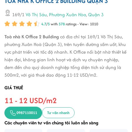
TÒA NHÀ K OFFICE 2 BUILDING QUẬN 3
169/1
Võ Thị Sáu
,
Phường Xuân Hòa
,
Quận 3
4.7
/
5
with
578
ratings - View: 1010
Toà nhà K Office 2 Building
có địa chỉ tại 169/1 Võ Thị Sáu,
phường Xuân Hoà (Quận 3), trên tuyến đường sầm uất, khu
vực phát triển với tốc độ nhanh. K Office nổi bật nhờ thiết kế
hiện đại, không gian linh hoạt và dịch vụ chuyên nghiệp,
đem đến cho quý doanh nghiệp tổng diện tích sử dụng là
500m2, với giá thuê dao động 11-12 USD/m2.
GIÁ THUÊ
11 - 12 USD/m2
0987110011
Tư vấn nhanh
Các chuyên viên tư vấn chúng tôi luôn sẵn sàng