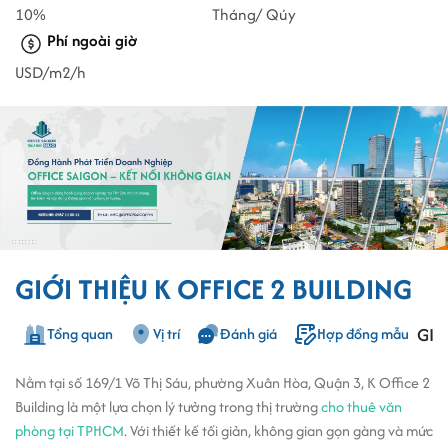
10%
Tháng/ Qúy
Phí ngoài giờ
USD/m2/h
GIỚI THIỆU K OFFICE 2 BUILDING
GIÁ
Tổng quan
Vị trí
Đánh giá
Hợp đồng mẫu
Nằm tại số 169/1 Võ Thị Sáu, phường Xuân Hòa, Quận 3, K Office 2
Building là một lựa chọn lý tưởng trong thị trường
cho thuê văn
phòng tại TPHCM
. Với thiết kế tối giản, không gian gọn gàng và mức