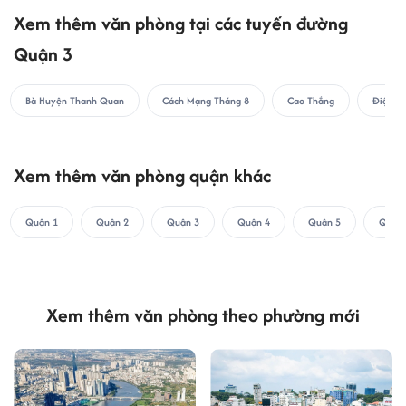
Xem thêm văn phòng tại các tuyến đường
Quận 3
Bà Huyện Thanh Quan
Cách Mạng Tháng 8
Cao Thắng
Điện Bi
Xem thêm văn phòng quận khác
Quận 1
Quận 2
Quận 3
Quận 4
Quận 5
Quận 
Xem thêm văn phòng theo phường mới