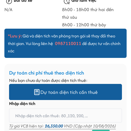
Bãi đỗ xe
Giờ làm việc
N/A
8h00 - 18h00 thứ hai đến
thứ sáu
8h00 - 12h00 thứ bảy
*Lưu ý:
Giá và diện tích văn phòng trọn gói sẽ thay đổi theo
0987110011
thời gian. Vui lòng liên hệ
để được tư vấn chính
xác
Dự toán chi phí thuê theo diện tích
Nếu bạn chưa dự toán được diện tích thuê:
Dự toán diện tích cần thuê
Nhập diện tích
Tỷ giá VCB hiện tại:
26,350.00
VND (Cập nhật 10/08/2026)