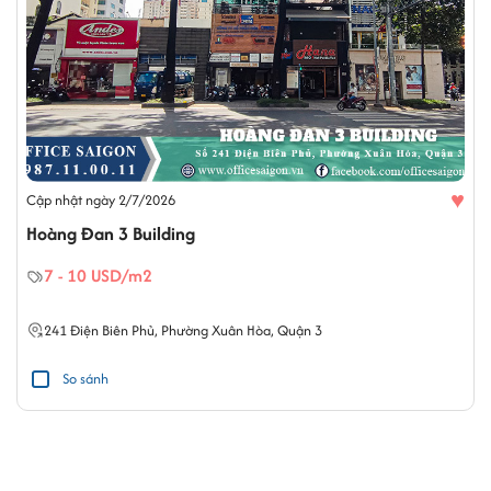
♥
Cập nhật ngày 2/7/2026
Hoàng Đan 3 Building
7 - 10 USD/m2
241
Điện Biên Phủ
,
Phường Xuân Hòa
,
Quận 3
So sánh