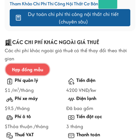
Tham Khảo Chi Phí Thi Công Nội Thất Cơ Bản
Dự toán chi phí thi công nội thất chi tiết
(chuyên sâu)
CÁC CHI PHÍ KHÁC NGOÀI GIÁ THUÊ
Các chi phí khác ngoài giá thuê có thể thay đổi theo thời
gian
Hợp đồng mẫu
Phí quản lý
Tiền điện
$1 /m
/tháng
4200 VNĐ/kw
2
Phí xe máy
Điện lạnh
$9.5 /tháng
Đã bao gồm
Phí ô tô
Tiền đặt cọc
$Thỏa thuận /tháng
3 tháng
Thuế VAT
Thanh toán