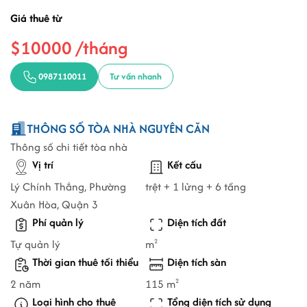
Giá thuê từ
$10000 /tháng
0987110011
Tư vấn nhanh
THÔNG SỐ TÒA NHÀ NGUYÊN CĂN
Thông số chi tiết tòa nhà
Vị trí
Kết cấu
Lý Chính Thắng, Phường
trệt + 1 lửng + 6 tầng
Xuân Hòa, Quận 3
Phí quản lý
Diện tích đất
Tự quản lý
m
2
Thời gian thuê tối thiểu
Diện tích sàn
2 năm
115 m
2
Loại hình cho thuê
Tổng diện tích sử dụng