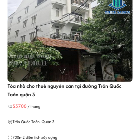
nghiệp trong quá trình hoạt động lâu dài.
CÔNG TY TNHH OFFICE SAIGON
Đ/c: 164 Nguyễn Văn Thương, phường Thạnh Mỹ
Tây, Tp.HCM.
Hotline: 0987.11.00.11 - 0938.339.086
Email:info@officesaigon.vn - Zalo: 0987110011
Tòa nhà cho thuê nguyên căn tại đường Trần Quốc
Toản quận 3
$3700
/ tháng
Trần Quốc Toản, Quận 3
700m2 diện tích xây dựng