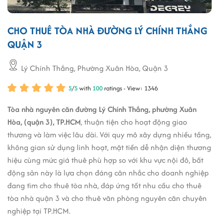
CHO THUÊ TÒA NHÀ ĐƯỜNG LÝ CHÍNH THẮNG
QUẬN 3
Lý Chính Thắng, Phường Xuân Hòa, Quận 3
5
/
5
with
100
ratings - View: 1346
Tòa nhà nguyên căn đường Lý Chính Thắng, phường Xuân
Hòa, (quận 3), TP.HCM
, thuận tiện cho hoạt động giao
thương và làm việc lâu dài. Với quy mô xây dựng nhiều tầng,
không gian sử dụng linh hoạt, mặt tiền dễ nhận diện thương
hiệu cùng mức giá thuê phù hợp so với khu vực nội đô, bất
động sản này là lựa chọn đáng cân nhắc cho doanh nghiệp
đang tìm cho thuê tòa nhà, đáp ứng tốt nhu cầu cho thuê
tòa nhà quận 3 và cho thuê văn phòng nguyên căn chuyên
nghiệp tại TP.HCM.