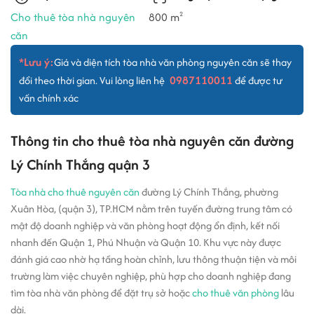
Cho thuê tòa nhà nguyên
800 m
2
căn
*Lưu ý:
Giá và diện tích tòa nhà văn phòng nguyên căn sẽ thay
0987110011
đổi theo thời gian. Vui lòng liên hệ
để được tư
vấn chính xác
Thông tin cho thuê tòa nhà nguyên căn đường
Lý Chính Thắng quận 3
Tòa nhà cho thuê nguyên căn
đường Lý Chính Thắng, phường
Xuân Hòa, (quận 3), TP.HCM nằm trên tuyến đường trung tâm có
mật độ doanh nghiệp và văn phòng hoạt động ổn định, kết nối
nhanh đến Quận 1, Phú Nhuận và Quận 10. Khu vực này được
đánh giá cao nhờ hạ tầng hoàn chỉnh, lưu thông thuận tiện và môi
trường làm việc chuyên nghiệp, phù hợp cho doanh nghiệp đang
tìm tòa nhà văn phòng để đặt trụ sở hoặc
cho thuê văn phòng
lâu
dài.