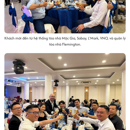
Khách mời đến từ hệ thống tòa nhà Mộc Gia, Sabay, L'Mark, VNO, và quản lý
tòa nhà Flemington.