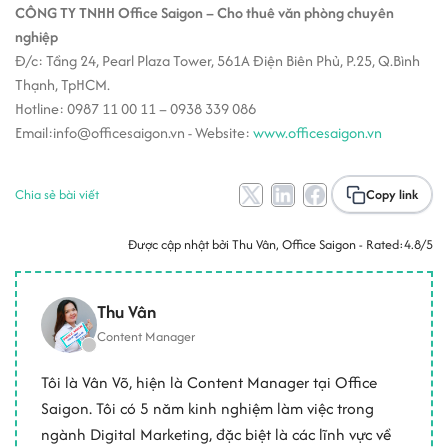
CÔNG TY TNHH Office Saigon – Cho thuê văn phòng chuyên
nghiệp
Đ/c: Tầng 24, Pearl Plaza Tower, 561A Điện Biên Phủ, P.25, Q.Bình
Thạnh, TpHCM.
Hotline: 0987 11 00 11 – 0938 339 086
Email:info@officesaigon.vn - Website:
www.officesaigon.vn
Chia sẻ bài viết
Copy link
Được cập nhật bởi
Thu Vân
, Office Saigon - Rated:
4.8/5
Thu Vân
Content Manager
Tôi là Vân Võ, hiện là Content Manager tại Office
Saigon. Tôi có 5 năm kinh nghiệm làm việc trong
ngành Digital Marketing, đặc biệt là các lĩnh vực về