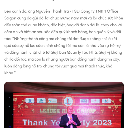
Bên cạnh đó, ông Nguyễn Thanh Trà - TGĐ Công ty TNHH Office
Saigon cũng đã gửi đôi lời chúc mừng năm mới và lời chúc sức khỏe
đến toàn thể quan khách, đặc biệt, ông đã dành đôi lời thay cho lời
cảm ơn và biết ơn sâu sắc đến quý khách hàng, ban quản lý và đối
tác:
“Những thành công mà chúng tôi đạt được không chỉ là kết
quả của sự nỗ lực của chính chúng tôi mà còn là nhờ vào sự hỗ trợ
và đồng hành chặt chẽ từ Quý Ban Quản lý Tòa Nhà. Quý vị không
chỉ là đối tác, mà còn là những người bạn đồng hành đáng tin cậy,
luôn đồng lòng hỗ trợ chúng tôi vượt qua mọi thách thức, khó
khăn.”