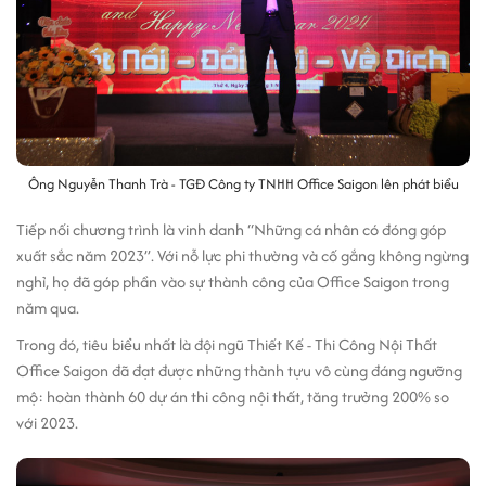
Ông Nguyễn Thanh Trà - TGĐ Công ty TNHH Office Saigon lên phát biểu
Tiếp nối chương trình là vinh danh “Những cá nhân có đóng góp
xuất sắc năm 2023”. Với nỗ lực phi thường và cố gắng không ngừng
nghỉ, họ đã góp phần vào sự thành công của Office Saigon trong
năm qua.
Trong đó, tiêu biểu nhất là đội ngũ Thiết Kế - Thi Công Nội Thất
Office Saigon đã đạt được những thành tựu vô cùng đáng ngưỡng
mộ: hoàn thành 60 dự án thi công nội thất, tăng trưởng 200% so
với 2023.