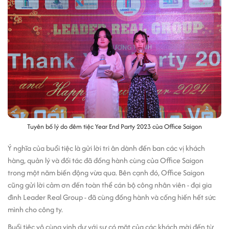
Tuyên bố lý do đêm tiệc Year End Party 2023 của Office Saigon
Ý nghĩa của buổi tiệc là gửi lời tri ân dành đến ban các vị khách
hàng, quản lý và đối tác đã đồng hành cùng của Office Saigon
trong một năm biến động vừa qua. Bên cạnh đó, Office Saigon
cũng gửi lời cảm ơn đến toàn thể cán bộ công nhân viên - đại gia
đình Leader Real Group - đã cùng đồng hành và cống hiến hết sức
mình cho công ty.
Buổi tiệc vô cùng vinh dự với sự có mặt của các khách mời đến từ