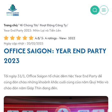
Trang chủ
Về Chúng Tôi
Hoạt Động Công Ty
Year End Party 2023: Nhìn Lại và Tiến Lên
4.8
/
5
:
4
ratings - View: 1012
Ngày cập nhật : 20/02/2025
OFFICE SAIGON: YEAR END PARTY
2023
Tối ngày 31/1, Office Saigon tổ chức đêm tiệc Year End Party để
cùng đón chào những khoảnh khắc cuối cùng của năm Quý Mão và
chào đón năm Giáp Thìn đang đến.