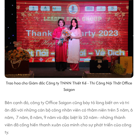
Trao hoa cho Giám đốc Công ty TNNN Thiết Kế - Thi Công Nội Thất Office
Saigon
Bên cạnh đó, công ty Office Saigon cũng bày tỏ lòng biết ơn và tri
ân đối với những cán bộ công nhân viên có thâm niên trên 5 năm, 6
năm, 7 năm, 8 năm, 9 năm và đặc biệt là 10 năm - những thành
viên đã cống hiến thanh xuân của mình cho sự phát triển của công
ty.