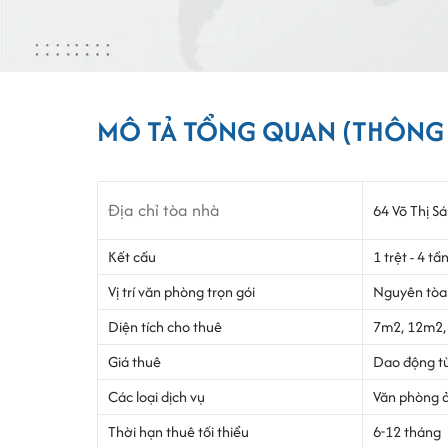
MÔ TẢ TỔNG QUAN (THÔNG T
Địa chỉ tòa nhà
64 Võ Thị S
Kết cấu
1 trệt - 4 t
Vị trí văn phòng trọn gói
Nguyên tòa
Diện tích cho thuê
7m2, 12m2
Giá thuê
Dao động từ
Các loại dịch vụ
Văn phòng ả
Thời hạn thuê tối thiểu
6-12 tháng