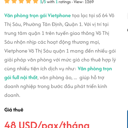
5
/
5
with
1
ratings - View: 1269
Văn phòng trọn gói Vietphone
tọa lạc tại số 64 Võ
Thị Sáu, Phường Tân Định, Quận 1. Với vị trí tại
trung tâm quận 1 trên tuyến giao thông Võ Thị
Sáu nhộn nhịp các hoạt động thương mại,
Vietphone Võ Thị Sáu quận 1 mang đến nhiều gói
giải pháp văn phòng với mức giá cho thuê hợp lý
cùng nhiều tiện ích dịch vụ như:
Văn phòng trọn
gói full nội thất
, văn phòng ảo, ... giúp hỗ trợ
doanh nghiệp trong bước đầu phát triển kinh
doanh.
Giá thuê
48 USD/pax/tháng