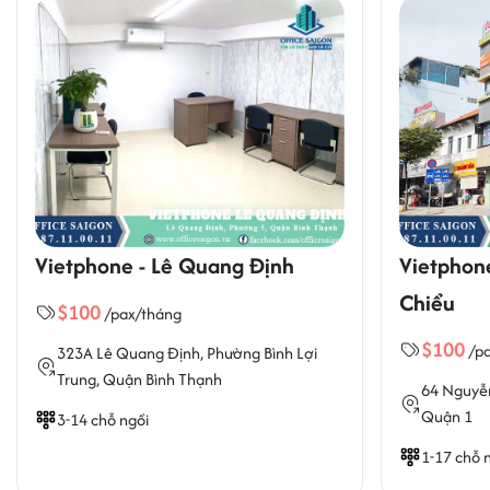
Dịch vụ văn phòng ảo tại Vietphone:
địa ch
Vietphone - Lê Quang Định
Vietphon
Phòng họp/hội nghị tại Vietphone:
Từ 8-16 
Chiểu
$100
/pax/tháng
$100
/p
323A Lê Quang Định,
Phường Bình Lợi
Trung
, Quận Bình Thạnh
64 Nguyễn
Quận 1
3-14 chỗ ngồi
1-17 chỗ 