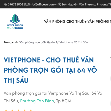
0987110011
info@officesaigon.vn
164 Nguyễn Văn Thương, Phường T
VĂN PHÒNG CHO THUÊ
VĂN PHÒNG 
▼
Trang chủ
Văn phòng trọn gói
Quận 1
Vietphone Võ Thị Sáu
VIETPHONE - CHO THUÊ VĂN
PHÒNG TRỌN GÓI TẠI 64 VÕ
THỊ SÁU
Văn phòng trọn gói tại Vietphone Võ Thị Sáu, 64 Võ
Thị Sáu,
Phường Tân Định
, Tp.HCM