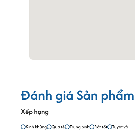
Quy mô và thiết kế văn phòng trọn
Tòa nhà Vietphone là
tòa nhà cho thuê văn phò
600m2 diện tích cho thuê. Được xây dựng theo c
cho các công ty khi thuê phòng làm việc ở đây. 
doanh cũng như văn phòng làm việc của doanh
Văn phòng trọn gói Vietphone
cung cấp nhiều dịc
tuyệt đối và ít phát sinh, văn phòng ảo, co-work
mọi doanh nghiệp từ các công ty khởi nghiệp.
Với diện tích được phân chia linh hoạt từ 7-30
Đánh giá Sản phẩm
dụng phong cách thiết kế tối giản và bố trí kh
cần thiết. Đặc biệt tòa nhà văn phòng tại Võ Th
Xếp hạng
Thông tin chi tiết dịch vụ văn phòn
Kinh khủng
Quá tệ
Trung bình
Rất tốt
Tuyệt vời
Văn phòng làm việc riêng đầy đủ nội thất t