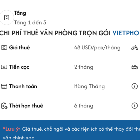
Tầng
Tầng 1 đến 3
CHI PHÍ THUÊ VĂN PHÒNG TRỌN GÓI
VIETPHO
Giá thuê
48 USD/pax/tháng
Tiền cọc
2 tháng
Thanh toán
Hàng Tháng
Thời hạn thuê
6 tháng
*Lưu ý:
Giá thuê, chỗ ngồi và các tiện ích có thể thay đổi th
vấn chính xác!