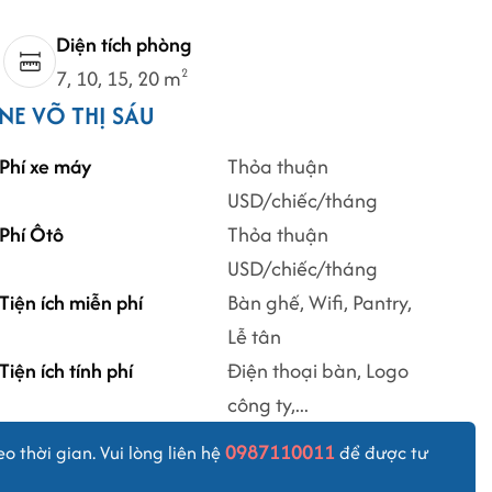
Diện tích phòng
7, 10, 15, 20 m
2
NE VÕ THỊ SÁU
Phí xe máy
Thỏa thuận
USD/chiếc/tháng
Phí Ôtô
Thỏa thuận
USD/chiếc/tháng
Tiện ích miễn phí
Bàn ghế, Wifi, Pantry,
Lễ tân
Tiện ích tính phí
Điện thoại bàn, Logo
công ty,...
0987110011
eo thời gian. Vui lòng liên hệ
để được tư