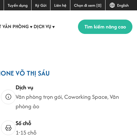
Tuyển dụng
Ký Gửi
Liên hệ
Chọn đi xem [0]
English
Tìm kiếm nâng cao
T VĂN PHÒNG
DỊCH VỤ
▼
▼
+2
HONE VÕ THỊ SÁU
Dịch vụ
Văn phòng trọn gói, Coworking Space, Văn
phòng ảo
Số chỗ
1-15 chỗ