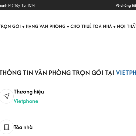
hạnh Mỹ Tây, Tp.HCM
Về chúng tôi
TRỌN GÓI
HẠNG VĂN PHÒNG
CHO THUÊ TOÀ NHÀ
NỘI THẤ
▼
▼
▼
THÔNG TIN VĂN PHÒNG TRỌN GÓI TẠI
VIETP
Thương hiệu
Vietphone
Tòa nhà