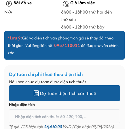
Bãi đỗ xe
Giờ làm việc
N/A
8h00 - 18h00 thứ hai đến
thứ sáu
8h00 - 12h00 thứ bảy
*Lưu ý:
Giá và diện tích văn phòng trọn gói sẽ thay đổi theo
0987110011
thời gian. Vui lòng liên hệ
để được tư vấn chính
xác
Dự toán chi phí thuê theo diện tích
Nếu bạn chưa dự toán được diện tích thuê:
Dự toán diện tích cần thuê
Nhập diện tích
Tỷ giá VCB hiện tại:
26,410.00
VND (Cập nhật 09/08/2026)