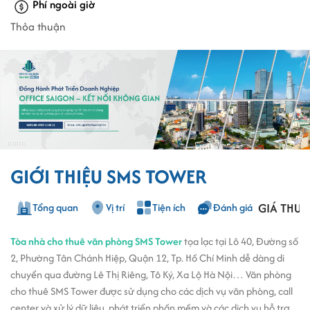
Phí ngoài giờ
Thỏa thuận
GIỚI THIỆU SMS TOWER
GIÁ THUÊ
Tổng quan
Vị trí
Tiện ích
Đánh giá
Tòa nhà cho thuê văn phòng SMS Tower
tọa lạc tại Lô 40, Đường số
2, Phường Tân Chánh Hiệp, Quận 12, Tp. Hồ Chí Minh dễ dàng di
chuyển qua đường Lê Thị Riêng, Tô Ký, Xa Lộ Hà Nội… Văn phòng
cho thuê SMS Tower được sử dụng cho các dịch vụ văn phòng, call
center và xử lý dữ liệu, phát triển phần mềm và các dịch vụ hỗ trợ