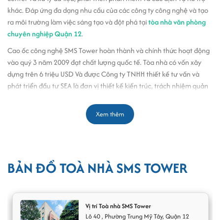
khác. Đáp ứng đa dạng nhu cầu của các công ty công nghệ và tạo
ra môi trường làm việc sáng tạo và đột phá tại
tòa nhà văn phòng
chuyên nghiệp Quận 12
.
Cao ốc công nghệ SMS Tower hoàn thành và chính thức hoạt động
vào quý 3 năm 2009 đạt chất lượng quốc tế. Tòa nhà có vốn xây
dựng trên 6 triệu USD Và được Công ty TNHH thiết kế tư vấn và
phát triển đầu tư SEA là đơn vị thiết kế kiến trúc, trách nhiệm quản
lý dự án được giao cho Công ty Atelier.
Tòa nhà SMS Tower hứa hẹn trở thành một biểu tượng công nghệ
Xem thêm
phần mềm với kiến trúc hiện đại và tiện nghi. Với vị trí đắc địa tại
Công viên phần mềm Quang Trung nó sẽ trở thành một địa điểm
thu hút các doanh nghiệp và chuyên gia trong lĩnh vực công nghệ.
BẢN ĐỒ TOÀ NHÀ SMS TOWER
Office Saigon
sẽ hỗ trợ doanh nghiệp trong suốt quá trình tìm văn
phòng và đàm phán để đạt được giá và các điều kiện thuê tốt nhất.
Hãy liên hệ với Office Saigon để được mang đến giải pháp tìm kiếm
và thay đổi không gian văn phòng hoàn hảo nhất, góp phần tiết
Vị trí Toà nhà SMS Tower
kiệm thời gian và chi phí tối đa cho Doanh nghiệp.
Lô 40
,
Phường Trung Mỹ Tây
,
Quận 12