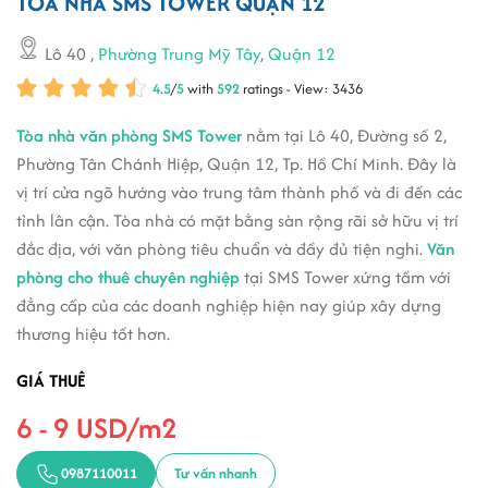
TÒA NHÀ SMS TOWER QUẬN 12
Lô 40
,
Phường Trung Mỹ Tây
,
Quận 12
4.5
/
5
with
592
ratings - View: 3436
Tòa nhà văn phòng SMS Tower
nằm tại Lô 40, Đường số 2,
Phường Tân Chánh Hiệp, Quận 12, Tp. Hồ Chí Minh. Đây là
vị trí cửa ngõ hướng vào trung tâm thành phố và đi đến các
tỉnh lân cận. Tòa nhà có mặt bằng sàn rộng rãi sở hữu vị trí
đắc địa, với văn phòng tiêu chuẩn và đầy đủ tiện nghi.
Văn
phòng cho thuê chuyên nghiệp
tại SMS Tower xứng tầm với
đẳng cấp của các doanh nghiệp hiện nay giúp xây dựng
thương hiệu tốt hơn.
GIÁ THUÊ
6 - 9 USD/m2
0987110011
Tư vấn nhanh