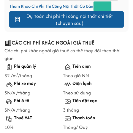
Tham Khảo Chi Phí Thi Công Nội Thất Cơ Bản
Dự toán chi phí thi công nội thất chi tiết
(chuyên sâu)
CÁC CHI PHÍ KHÁC NGOÀI GIÁ THUÊ
Các chi phí khác ngoài giá thuê có thể thay đổi theo thời
gian
Phí quản lý
Tiền điện
$2 /m
/tháng
Theo giá NN
2
Phí xe máy
Điện lạnh
$N/A /tháng
Theo sử dụng
Phí ô tô
Tiền đặt cọc
$N/A /tháng
3 tháng
Thuế VAT
Thanh toán
10%
Tháng/ Quý