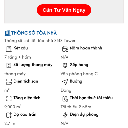
THÔNG SỐ TÒA NHÀ
Thông số chi tiết tòa nhà SMS Tower
Kết cấu
Năm hoàn thành
7 tầng + hầm
N/A
Số lượng thang máy
Xếp hạng
thang máy
Văn phòng hạng C
Diện tích sàn
Hướng
m
Đông
2
Tổng diện tích
Thời hạn thuê tối thiểu
9,000 m
Tối thiểu 2 năm
2
Độ cao trần
Điện dự phòng
2.7 m
N/A