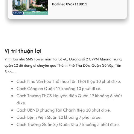
Hotline: 0987110011
Thiết kế, quy mô và kết cấu tòa nhà SMS
Tower Quận 12
SMS Tower sở hữu mặt trước tòa nhà có các cửa sổ kính đá ốp và
xám trắng xen kẽ lẫn nhau giúp không gian có thể đón nhiều ánh
sáng tự nhiên kết hợp độc đáo. Và bên cạnh đó ngay dưới tầng 1
Vị trí thuận lợi
với thiết kế sang trọng phục vụ các doanh nghiệp và khách hàng
Vị trí tòa nhà SMS Tower nằm tại Lô 40, Đường số 2 CVPM Quang Trung,
tới làm việc và giao dịch tại đây.
quận 12 dễ dàng di chuyển qua Thành Phố Thủ Đức, Quận Gò Vấp, Tân
Bình…
Cách Nhà Văn hóa Thể thao Tân Thới Hiệp 10 phút đi xe.
Cách Công an Quận 12 khoảng 10 phút đi xe.
Cách Trường THCS Nguyễn Hiền Quận 12 khoảng 8 phút
đi xe.
Cách UBND phường Tân Chánh Hiệp 10 phút đi xe.
Cách Bệnh Viện Quận 12 khoảng 7 phút đi xe.
Cách Trường Quân Sự Quân Khu 7 khoảng 5 phút đi xe.