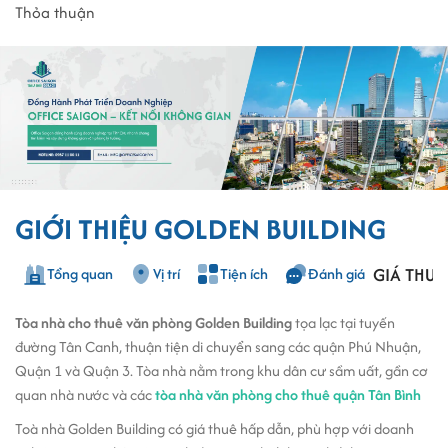
Thỏa thuận
GIỚI THIỆU GOLDEN BUILDING
GIÁ THUÊ
Tổng quan
Vị trí
Tiện ích
Đánh giá
Tòa nhà cho thuê văn phòng Golden Building
tọa lạc tại tuyến
đường Tân Canh, thuận tiện di chuyển sang các quận Phú Nhuận,
Quận 1 và Quận 3. Tòa nhà nằm trong khu dân cư sầm uất, gần cơ
quan nhà nước và các
tòa nhà văn phòng cho thuê quận Tân Bình
Toà nhà Golden Building có giá thuê hấp dẫn, phù hợp với doanh