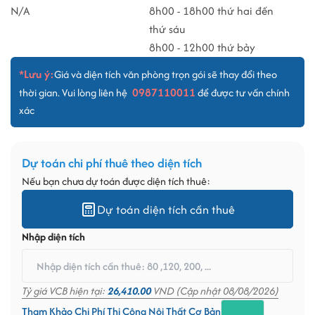
N/A
8h00 - 18h00 thứ hai đến
thứ sáu
8h00 - 12h00 thứ bảy
*Lưu ý:
Giá và diện tích văn phòng trọn gói sẽ thay đổi theo
0987110011
thời gian. Vui lòng liên hệ
để được tư vấn chính
xác
Dự toán chi phí thuê theo diện tích
Nếu bạn chưa dự toán được diện tích thuê:
Dự toán diện tích cần thuê
Nhập diện tích
Tỷ giá VCB hiện tại:
26,410.00
VND (Cập nhật 08/08/2026)
Tham Khảo Chi Phí Thi Công Nội Thất Cơ Bản