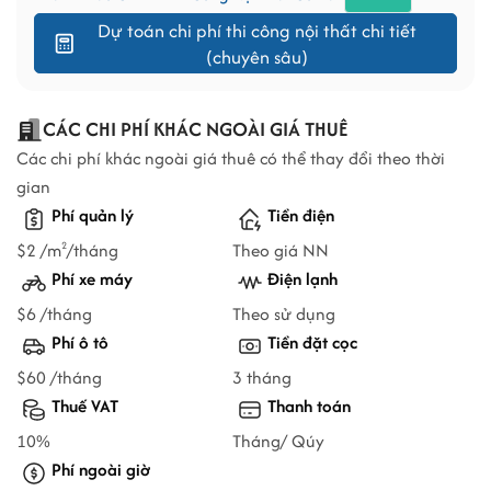
Dự toán chi phí thi công nội thất chi tiết
(chuyên sâu)
CÁC CHI PHÍ KHÁC NGOÀI GIÁ THUÊ
Các chi phí khác ngoài giá thuê có thể thay đổi theo thời
gian
Phí quản lý
Tiền điện
$2 /m
/tháng
Theo giá NN
2
Phí xe máy
Điện lạnh
$6 /tháng
Theo sử dụng
Phí ô tô
Tiền đặt cọc
$60 /tháng
3 tháng
Thuế VAT
Thanh toán
10%
Tháng/ Qúy
Phí ngoài giờ