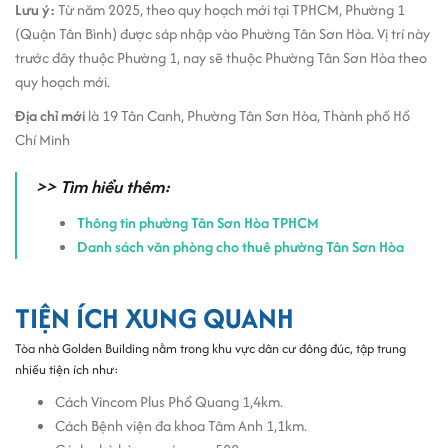
Hệ thống đèn chiếu sáng tiết kiệm LED.
Lưu ý:
Từ năm 2025, theo quy hoạch mới tại TPHCM, Phường 1
Hệ thống điều hòa cục bộ trang bị tại các phòng.
(Quận Tân Bình) được sáp nhập vào Phường Tân Sơn Hòa. Vị trí này
Thống thoát hiểm linh hoạt.
trước đây thuộc Phường 1, nay sẽ thuộc Phường Tân Sơn Hòa theo
Toilet nam/ nữ trang bị mỗi tầng.
quy hoạch mới.
Dịch vụ vệ sinh khu vực chung mỗi ngày.
Địa chỉ mới
là 19 Tân Canh, Phường Tân Sơn Hòa, Thành phố Hồ
Tiện ích và dịch vụ tại tòa nhà Golden Building
Chí Minh
Khu vực sảnh chờ tầng trệt rộng rãi mát mẻ dành cho
>> Tìm hiểu thêm:
việc tiếp đón khách hàng của doanh nghiệp.
Nhân viên lễ tân nhận thư và hỗ trợ suốt giờ hành chính.
Thông tin phường Tân Sơn Hòa TPHCM
Dịch vụ bảo vệ 24/7 đảm bảo an ninh tòa nhà.
Danh sách văn phòng cho thuê phường Tân Sơn Hòa
Giá thuê văn phòng tòa nhà Golden Building
TIỆN ÍCH XUNG QUANH
Giá văn phòng cho thuê tại tòa nhà Golden Building từ $10.5 -
$11.5/m2/tháng.
Tòa nhà Golden Building nằm trong khu vực dân cư đông đúc, tập trung
nhiều tiện ích như:
Có thể thấy, giá thuê tại tòa nhà Golden Building tương đối thấp và
phù hợp với các doanh nghiệp cần tiết kiệm ngân sách. Tuy nhiên,
Cách Vincom Plus Phổ Quang 1,4km.
khi làm việc tại đây doanh nghiệp vẫn được cung cấp đầy đủ trang
Cách Bệnh viện đa khoa Tâm Anh 1,1km.
thiết bị và hỗ trợ dịch vụ của một
tòa nhà văn phòng cho thuê