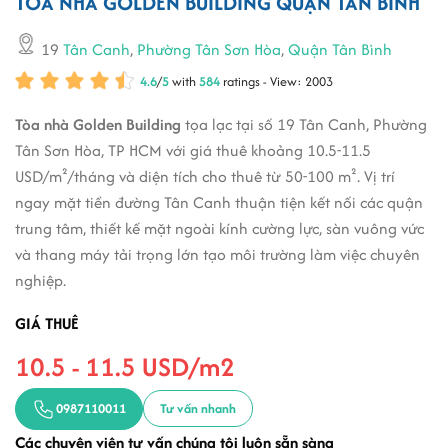
TÒA NHÀ GOLDEN BUILDING QUẬN TÂN BÌNH
19
Tân Canh
,
Phường Tân Sơn Hòa
,
Quận Tân Bình
4.6
/
5
with
584
ratings - View: 2003
Tòa nhà Golden Building
tọa lạc tại số 19 Tân Canh, Phường
Tân Sơn Hòa, TP HCM với giá thuê khoảng 10.5-11.5
USD/m²/tháng và diện tích cho thuê từ 50-100 m². Vị trí
ngay mặt tiền đường Tân Canh thuận tiện kết nối các quận
trung tâm, thiết kế mặt ngoài kính cường lực, sàn vuông vức
và thang máy tải trọng lớn tạo môi trường làm việc chuyên
nghiệp.
GIÁ THUÊ
10.5 - 11.5 USD/m2
0987110011
Tư vấn nhanh
Các chuyên viên tư vấn chúng tôi luôn sẵn sàng