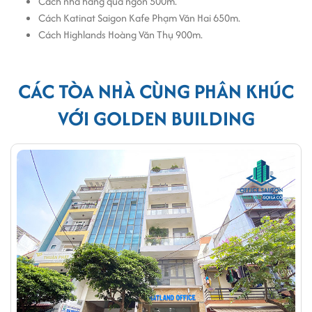
Cách nhà hàng quá ngon 500m.
chuyên nghiệp
.
Cách Katinat Saigon Kafe Phạm Văn Hai 650m.
Cách Highlands Hoàng Văn Thụ 900m.
CÁC TÒA NHÀ CÙNG PHÂN KHÚC
VỚI GOLDEN BUILDING