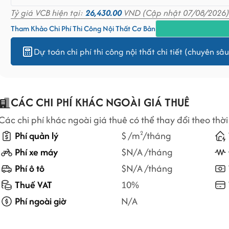
Tỷ giá VCB hiện tại:
26,430.00
VND (Cập nhật 07/08/2026)
Tham Khảo Chi Phí Thi Công Nội Thất Cơ Bản
Dự toán chi phí thi công nội thất chi tiết (chuyên sâu
CÁC CHI PHÍ KHÁC NGOÀI GIÁ THUÊ
Các chi phí khác ngoài giá thuê có thể thay đổi theo thời
Phí quản lý
$ /m
/tháng
2
Phí xe máy
$N/A /tháng
Phí ô tô
$N/A /tháng
Thuế VAT
10%
Phí ngoài giờ
N/A