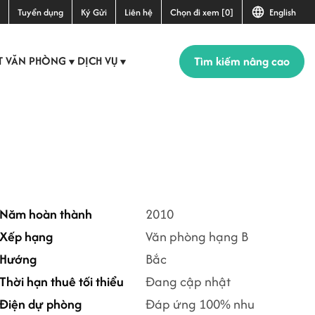
Tuyển dụng
Ký Gửi
Liên hệ
Chọn đi xem [0]
English
Tìm kiếm nâng cao
T VĂN PHÒNG
DỊCH VỤ
▼
▼
Năm hoàn thành
2010
Xếp hạng
Văn phòng hạng B
Hướng
Bắc
Thời hạn thuê tối thiểu
Đang cập nhật
Điện dự phòng
Đáp ứng 100% nhu