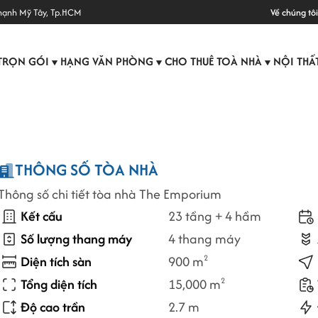
hạnh Mỹ Tây, Tp.HCM
Về chúng tôi
TRỌN GÓI
HẠNG VĂN PHÒNG
CHO THUÊ TOÀ NHÀ
NỘI THẤ
▼
▼
▼
THÔNG SỐ TÒA NHÀ
Thông số chi tiết tòa nhà The Emporium
Kết cấu
23 tầng + 4 hầm
Số lượng thang máy
4 thang máy
Diện tích sàn
900 m
2
Tổng diện tích
15,000 m
2
Độ cao trần
2.7 m