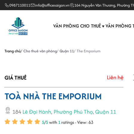
0987110011
info@officesaigon.vn
164 Nguyễn Văn Thương, Phường T
VĂN PHÒNG CHO THUÊ
VĂN PHÒNG 
▼
Trang chủ
Cho thuê văn phòng
Quận 11
The Emporium
Liên hệ
GIÁ THUÊ
TOÀ NHÀ THE EMPORIUM
184
Lê Đại Hành
,
Phường Phú Thọ
,
Quận 11
5
/
5
with
1
ratings - View: 63