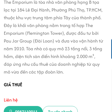
The Emporium là tòa nhà văn phòng hạng B tọa
lạc tại 184 Lê Đại Hành, Phường Phú Thọ, TP.HCM,
thuộc khu vực trung tâm phía Tây của thành phố.
Đây là khối văn phòng nằm trong tổ hợp The
Emporium (Flemington Tower), được đầu tư bởi
Pau Jar Group (Đài Loan) và đưa vào vận hành từ
năm 2010. Tòa nhà có quy mô 23 tầng nổi, 3 tầng
hầm, diện tích sàn điển hình khoảng 2.000 m²,
đáp ứng nhu cầu thuê của doanh nghiệp từ quy
mô vừa đến các tập đoàn lớn.
GIÁ THUÊ
Liên hệ
0987110011
Tư vấn nhanh