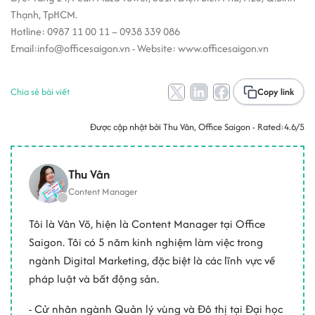
Thạnh, TpHCM.
Hotline: 0987 11 00 11 – 0938 339 086
Email:info@officesaigon.vn - Website: www.officesaigon.vn
Chia sẻ bài viết
Copy link
Được cập nhật bởi
Thu Vân
, Office Saigon - Rated:
4.6/5
Thu Vân
Content Manager
Tôi là Vân Võ, hiện là Content Manager tại Office
Saigon. Tôi có 5 năm kinh nghiệm làm việc trong
ngành Digital Marketing, đặc biệt là các lĩnh vực về
pháp luật và bất động sản.
- Cử nhân ngành Quản lý vùng và Đô thị tại Đại học