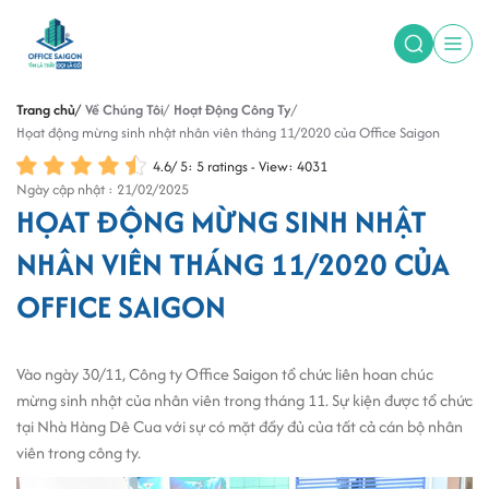
Trang chủ
Về Chúng Tôi
Hoạt Động Công Ty
Họat động mừng sinh nhật nhân viên tháng 11/2020 của Office Saigon
4.6
/
5
:
5
ratings - View: 4031
Ngày cập nhật : 21/02/2025
HỌAT ĐỘNG MỪNG SINH NHẬT
NHÂN VIÊN THÁNG 11/2020 CỦA
OFFICE SAIGON
Vào ngày 30/11, Công ty Office Saigon tổ chức liên hoan chúc
mừng sinh nhật của nhân viên trong tháng 11. Sự kiện được tổ chức
tại Nhà Hàng Dê Cua với sự có mặt đầy đủ của tất cả cán bộ nhân
viên trong công ty.