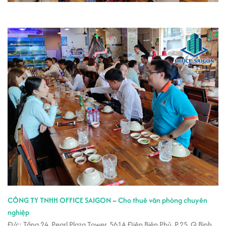
CÔNG TY TNHH OFFICE SAIGON
–
Cho thuê văn phòng chuyên
nghiệp
Đ/c: Tầng 24, Pearl Plaza Tower, 561A Điện Biên Phủ, P.25, Q.Bình