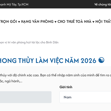
hạnh Mỹ Tây, Tp.HCM
Về chúng tôi
TRỌN GÓI
HẠNG VĂN PHÒNG
CHO THUÊ TOÀ NHÀ
NỘI THẤ
▼
▼
▼
n vị trí văn phòng hút tài lộc cho Bính Dần
ONG THỦY LÀM VIỆC NĂM 2026 ☯
hủy với độ chính xác cao. Bạn có thể nhập năm sinh của mình để tìm ra 
c, ngũ hành,...
Giới tính
Nam