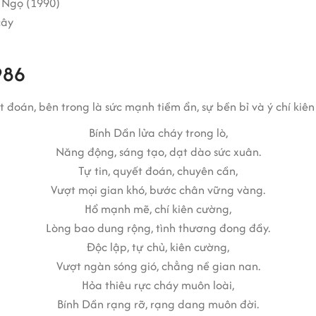
 Ngọ (1990)
cây
986
đoán, bên trong là sức mạnh tiềm ẩn, sự bền bỉ và ý chí kiên
Bính Dần lửa cháy trong lò,
Năng động, sáng tạo, dạt dào sức xuân.
Tự tin, quyết đoán, chuyên cần,
Vượt mọi gian khó, bước chân vững vàng.
Hổ mạnh mẽ, chí kiên cường,
Lòng bao dung rộng, tình thương đong đầy.
Độc lập, tự chủ, kiên cường,
Vượt ngàn sóng gió, chẳng nề gian nan.
Hỏa thiêu rực cháy muôn loài,
Bính Dần rạng rỡ, rạng dang muôn đời.