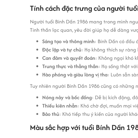
Tính cách đặc trưng của người tu
Người tuổi Bính Dần 1986 mang trong mình nguồ
Tinh thần lạc quan, yêu đời giúp họ dễ dàng vư
Sáng tạo và thông minh
: Bính Dần có đầu ó
Độc lập và tự chủ
: Họ không thích sự ràng
Can đảm và quyết đoán
: Không ngại khó k
Trung thực và thẳng thắn
: Họ sống thật vớ
Hào phóng và giàu lòng vị tha
: Luôn sẵn sà
Tuy nhiên người Bính Dần 1986 cũng có những 
Nóng nảy và bốc đồng
: Dễ bị kích động, đô
Thiếu kiên nhẫn
: Khó chờ đợi, muốn mọi vi
Bảo thủ
: Khó tiếp thu ý kiến của người khác
Màu sắc hợp với tuổi Bính Dần 1