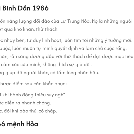
ổi Bính Dần 1986
n năng lượng dồi dào của Lư Trung Hỏa. Họ là những người nă
ợt qua khó khăn, thử thách.
c nhạy bén, tư duy linh hoạt, luôn tìm tòi những ý tưởng mới.
 buộc, luôn muốn tự mình quyết định và làm chủ cuộc sống.
hăn, sẵn sàng đương đầu với thử thách để đạt được mục tiêu
i cảm xúc của mình, không thích sự giả dối.
ng giúp đỡ người khác, có tấm lòng nhân hậu.
nhược điểm sau cần khắc phục:
i khi hành động thiếu suy nghĩ.
ệc diễn ra nhanh chóng.
, đôi khi bảo thủ, cố chấp.
986 mệnh Hỏa