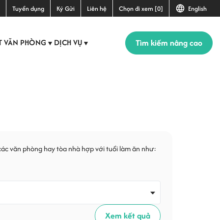
Tuyển dụng
Ký Gửi
Liên hệ
Chọn đi xem [0]
English
Tìm kiếm nâng cao
T VĂN PHÒNG
DỊCH VỤ
▼
▼
các văn phòng hay tòa nhà hợp với tuổi làm ăn như:
Xem kết quả