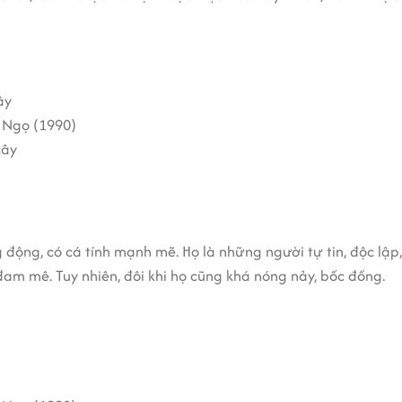
ây
 Ngọ (1990)
cây
động, có cá tính mạnh mẽ. Họ là những người tự tin, độc lập
 đam mê. Tuy nhiên, đôi khi họ cũng khá nóng nảy, bốc đồng.