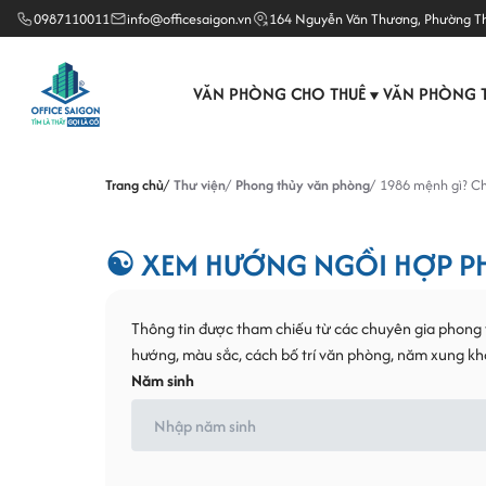
0987110011
info@officesaigon.vn
164 Nguyễn Văn Thương, Phường T
VĂN PHÒNG CHO THUÊ
VĂN PHÒNG 
▼
Trang chủ
Thư viện
Phong thủy văn phòng
1986 mệnh gì? Chọ
☯ XEM HƯỚNG NGỒI HỢP PH
Thông tin được tham chiếu từ các chuyên gia phong t
hướng, màu sắc, cách bố trí văn phòng, năm xung khắ
Năm sinh