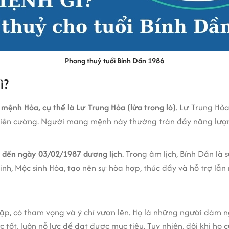
Phong thuỷ tuổi Bính Dần 1986
ì?
mệnh Hỏa, cụ thể là Lư Trung Hỏa (lửa trong lò)
. Lư Trung Hỏ
 kiên cường. Người mang mệnh này thường tràn đầy năng lượn
o đến ngày 03/02/1987 dương lịch
. Trong âm lịch, Bính Dần là
nh, Mộc sinh Hỏa, tạo nên sự hòa hợp, thúc đẩy và hỗ trợ lẫn
p, có tham vọng và ý chí vươn lên. Họ là những người dám n
c tốt, luôn nỗ lực để đạt được mục tiêu. Tuy nhiên, đôi khi họ 