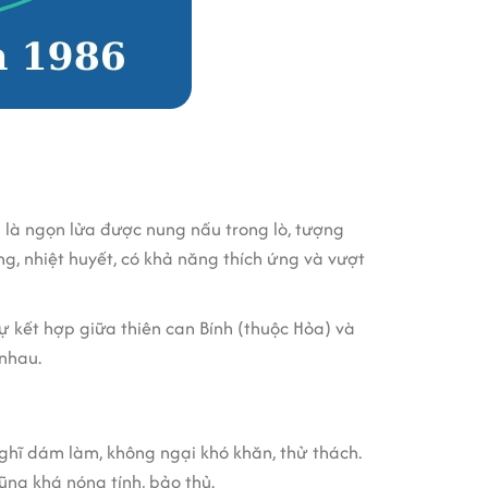
a là ngọn lửa được nung nấu trong lò, tượng
g, nhiệt huyết, có khả năng thích ứng và vượt
 sự kết hợp giữa thiên can Bính (thuộc Hỏa) và
 nhau.
ghĩ dám làm, không ngại khó khăn, thử thách.
cũng khá nóng tính, bảo thủ.