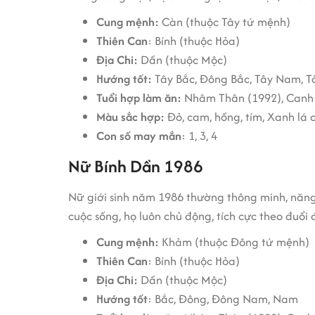
Cung mệnh:
Càn (thuộc Tây tứ mệnh)
Thiên Can
: Bính (thuộc Hỏa)
Địa Chi:
Dần (thuộc Mộc)
Hướng tốt:
Tây Bắc, Đông Bắc, Tây Nam, T
Tuổi hợp làm ăn:
Nhâm Thân (1992), Canh
Màu sắc hợp:
Đỏ, cam, hồng, tím, Xanh lá 
Con số may mắn
: 1, 3, 4
Nữ Bính Dần 1986
Nữ giới sinh năm 1986 thường thông minh, năng 
cuộc sống, họ luôn chủ động, tích cực theo đuổi
Cung mệnh:
Khảm (thuộc Đông tứ mệnh)
Thiên Can
: Bính (thuộc Hỏa)
Địa Chi:
Dần (thuộc Mộc)
Hướng tốt
: Bắc, Đông, Đông Nam, Nam