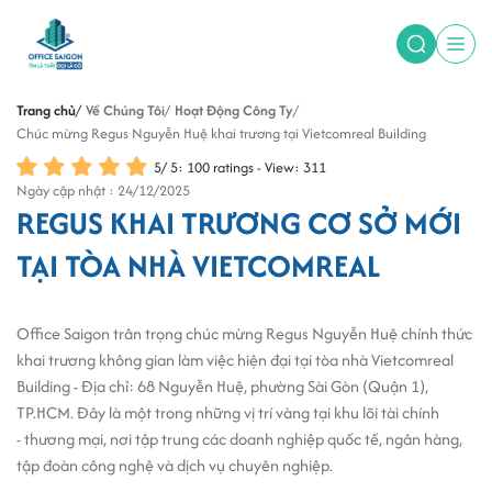
Trang chủ
Về Chúng Tôi
Hoạt Động Công Ty
Chúc mừng Regus Nguyễn Huệ khai trương tại Vietcomreal Building
5
/
5
:
100
ratings - View: 311
Ngày cập nhật : 24/12/2025
REGUS KHAI TRƯƠNG CƠ SỞ MỚI
TẠI TÒA NHÀ VIETCOMREAL
Office Saigon trân trọng chúc mừng Regus Nguyễn Huệ chính thức
khai trương không gian làm việc hiện đại tại tòa nhà Vietcomreal
Building - Địa chỉ: 68 Nguyễn Huệ, phường Sài Gòn (Quận 1),
TP.HCM. Đây là một trong những vị trí vàng tại khu lõi tài chính
- thương mại, nơi tập trung các doanh nghiệp quốc tế, ngân hàng,
tập đoàn công nghệ và dịch vụ chuyên nghiệp.