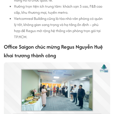
hàng và tổ chức quốc tế.
Hưởng trọn tiện ích trung tâm: khách sạn 5 sao, F&B cao
cấp, khu thương mại, tuyến metro.
Vietcomreal Building cũng là tòa nhà văn phòng có quản
lý tốt, không gian sang trọng và hạ tầng ổn định – phù
hợp để Regus mở rộng hệ thống văn phòng trọn gói tại
TP.HCM.
Office Saigon chúc mừng Regus Nguyễn Huệ
khai trương thành công