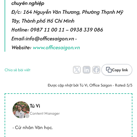
chuyên nghiệp
Đ/c: 164 Nguyễn Văn Thương, Phường Thạnh Mỹ
Tây, Thành phố Hồ Chí Minh
Hotline: 0987 11 00 11 – 0938 339 086
Email:info@officesaigon.vn -
Website:
www.officesaigon.vn
Chia sẻ bài viết
Copy link
Được cập nhật bởi
Tú Vi
, Office Saigon - Rated:
5/5
Tú Vi
Content Manager
- Cử nhân Văn học.