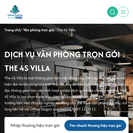
Trang chủ
Văn phòng trọn gói
The 4S Villa
DỊCH VỤ VĂN PHÒNG TRỌN GÓI
THE 4S VILLA
The 4S Villa là một không gian làm việc đẳng cấp, kết hợp hài hòa giữa nét
hiện đại và ấm cúng của biệt thự. Với đầy đủ tiện nghi như phòng họp hiện
đại, không gian làm việc linh hoạt và các dịch vụ hỗ trợ chuyên nghiệp, The
4S Villa là lựa chọn hoàn hảo cho các doanh nghiệp đang tìm kiếm một môi
trường làm việc chuyên nghiệp và đẳng cấp. Để thuê văn phòng tại đây, vui
lòng liên hệ với Office Saigon qua hotline 0987.11.00.11.
Tìm nhanh thương hiệu trọn gói