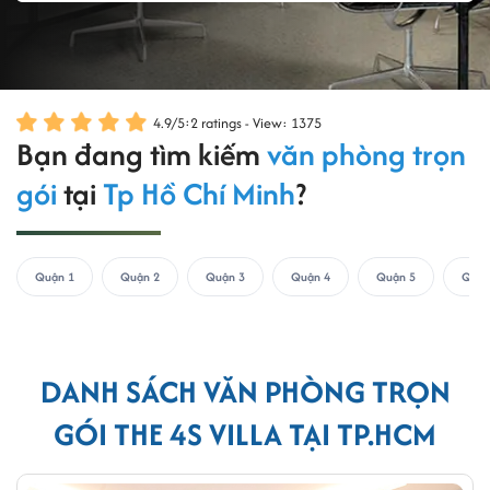
4.9
/
5
:
2
ratings - View: 1375
Bạn đang tìm kiếm
văn phòng trọn
gói
tại
Tp Hồ Chí Minh
?
Quận 1
Quận 2
Quận 3
Quận 4
Quận 5
Quận
DANH SÁCH VĂN PHÒNG TRỌN
GÓI THE 4S VILLA TẠI TP.HCM