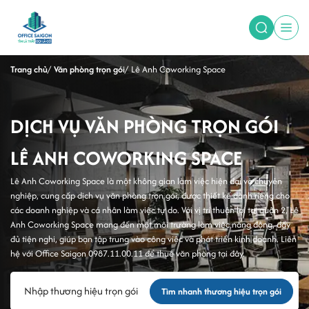
Trang chủ
Văn phòng trọn gói
Lê Anh Coworking Space
DỊCH VỤ VĂN PHÒNG TRỌN GÓI
LÊ ANH COWORKING SPACE
Lê Anh Coworking Space là một không gian làm việc hiện đại và chuyên
nghiệp, cung cấp dịch vụ văn phòng trọn gói, được thiết kế dành riêng cho
các doanh nghiệp và cá nhân làm việc tự do. Với vị trí thuận lợi tại quận 2, Lê
Anh Coworking Space mang đến một môi trường làm việc năng động, đầy
đủ tiện nghi, giúp bạn tập trung vào công việc và phát triển kinh doanh. Liên
hệ với Office Saigon 0987.11.00.11 để thuê văn phòng tại đây.
Tìm nhanh thương hiệu trọn gói