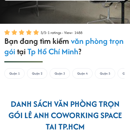
5
/
5
:
1
ratings - View: 1488
Bạn đang tìm kiếm
văn phòng trọn
gói
tại
Tp Hồ Chí Minh
?
Quận 1
Quận 2
Quận 3
Quận 4
Quận 5
Quận
DANH SÁCH VĂN PHÒNG TRỌN
GÓI LÊ ANH COWORKING SPACE
TẠI TP.HCM