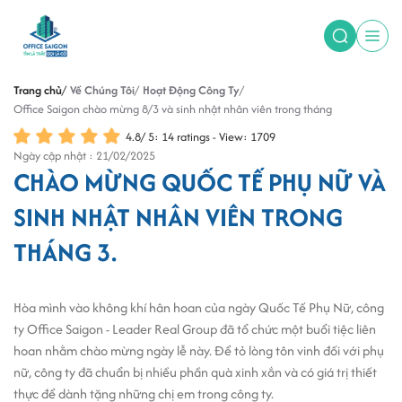
Trang chủ
Về Chúng Tôi
Hoạt Động Công Ty
Office Saigon chào mừng 8/3 và sinh nhật nhân viên trong tháng
4.8
/
5
:
14
ratings - View: 1709
Ngày cập nhật : 21/02/2025
CHÀO MỪNG QUỐC TẾ PHỤ NỮ VÀ
SINH NHẬT NHÂN VIÊN TRONG
THÁNG 3.
Hòa mình vào không khí hân hoan của ngày Quốc Tế Phụ Nữ, công
ty Office Saigon - Leader Real Group đã tổ chức một buổi tiệc liên
hoan nhằm chào mừng ngày lễ này. Để tỏ lòng tôn vinh đối với phụ
nữ, công ty đã chuẩn bị nhiều phần quà xinh xắn và có giá trị thiết
thực để dành tặng những chị em trong công ty.