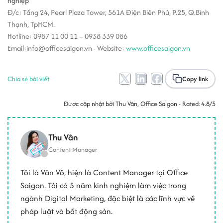
nghiệp
Đ/c: Tầng 24, Pearl Plaza Tower, 561A Điện Biên Phủ, P.25, Q.Bình
Thạnh, TpHCM.
Hotline: 0987 11 00 11 – 0938 339 086
Email:info@officesaigon.vn - Website:
www.officesaigon.vn
Chia sẻ bài viết
Copy link
Được cập nhật bởi
Thu Vân
, Office Saigon - Rated:
4.8/5
Thu Vân
Content Manager
Tôi là Vân Võ, hiện là Content Manager tại Office
Saigon. Tôi có 5 năm kinh nghiệm làm việc trong
ngành Digital Marketing, đặc biệt là các lĩnh vực về
pháp luật và bất động sản.