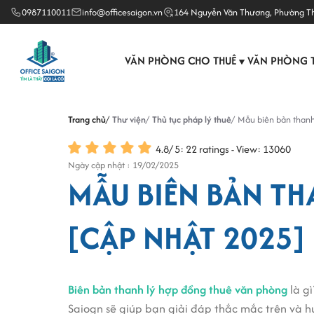
0987110011
info@officesaigon.vn
164 Nguyễn Văn Thương, Phường T
VĂN PHÒNG CHO THUÊ
VĂN PHÒNG 
▼
Trang chủ
Thư viện
Thủ tục pháp lý thuê
Mẫu biên bản thanh
4.8
/
5
:
22
ratings - View: 13060
Ngày cập nhật : 19/02/2025
MẪU BIÊN BẢN TH
[CẬP NHẬT 2025]
Biên bản thanh lý hợp đồng thuê văn phòng
là gì
Saiogn sẽ giúp bạn giải đáp thắc mắc trên và 