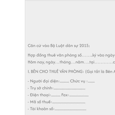
Căn cứ vào Bộ Luật dân sự 2015;
Hợp đồng thuê văn phòng số……..ký vào ng
Hôm nay, ngày…tháng…năm….tại…………chúng t
I. BÊN CHO THUÊ VĂN PHÒNG: (Gọi tắt là Bên 
- Người đại diện:............ Chức vụ :.........
- Trụ sở chính:.........................................
- Điện thoại:............ Fax:.........................
- Mã số thuế:...........................................
- Tài khoản số:.........................................