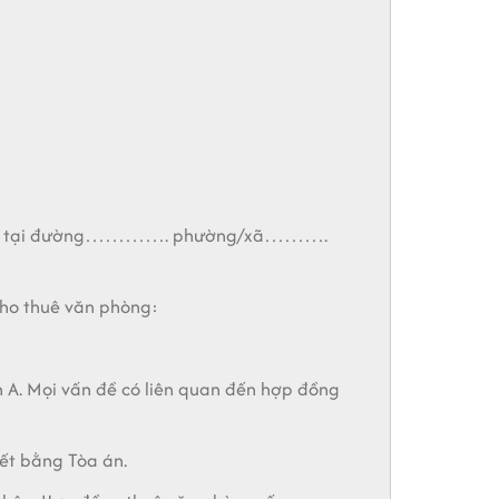
tòa nhà tại đường…………. phường/xã……….
cho thuê văn phòng:
n A. Mọi vấn đề có liên quan đến hợp đồng
yết bằng Tòa án.