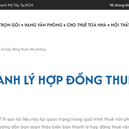
hạnh Mỹ Tây, Tp.HCM
Về chúng tôi
TRỌN GÓI
HẠNG VĂN PHÒNG
CHO THUÊ TOÀ NHÀ
NỘI THẤ
▼
▼
▼
 lý hợp đồng thuê văn phòng
ANH LÝ HỢP ĐỒNG THU
? Vì sao tài liệu này lại quan trọng trong quá trình thuê văn 
hướng dẫn bạn soạn thảo biên bản thanh lý hợp đồng thuê v