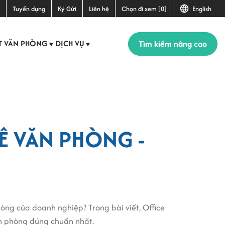
Tuyển dụng
Ký Gửi
Liên hệ
Chọn đi xem [0]
English
Tìm kiếm nâng cao
T VĂN PHÒNG
DỊCH VỤ
▼
▼
Ê VĂN PHÒNG -
phòng của doanh nghiệp? Trong bài viết, Office
ăn phòng đúng chuẩn nhất.