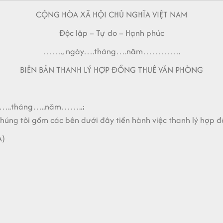
CỘNG HÒA XÃ HỘI CHỦ NGHĨA VIỆT NAM
Độc lập – Tự do – Hạnh phúc
……., ngày….tháng….năm………….
BIÊN BẢN THANH LÝ HỢP ĐỒNG THUÊ VĂN PHÒNG
ày…..tháng…..năm……..;
ôi gồm các bên dưới đây tiến hành việc thanh lý hợp
A)