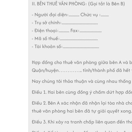
II. BÊN THUÊ VĂN PHÒNG: (Gọi tắt là Bên B)
- Người đại diện:............ Chức vụ :.........
- Trụ sở chính:.........................................
- Điện thoại:............ Fax:.........................
- Mã số thuế:...........................................
- Tài khoản số:.........................................
Hợp đồng cho thuê văn phòng giữa bên A v
Quận/huyện………….. tỉnh/thành phố đã hết th
Nay chúng tôi thỏa thuận và cùng nhau thống
Điều 1.
Hai bên cùng đồng ý chấm dứt hợp 
Điều 2.
Bên A xác nhận đã nhận lại tòa nhà cho
thuê văn phòng hai bên đã tự giải quyết xong.
Điều 3.
Khi xảy ra tranh chấp liên quan đến th