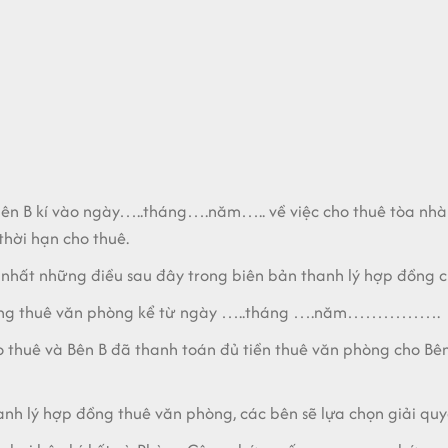
à bên B kí vào ngày…..tháng….năm….. về việc cho thuê 
ời hạn cho thuê.
 nhất những điều sau đây trong biên bản thanh lý hợp đồng 
đồng thuê văn phòng kể từ ngày …..tháng ….năm…………….
 thuê và Bên B đã thanh toán đủ tiền thuê văn phòng cho Bê
anh lý hợp đồng thuê văn phòng, các bên sẽ lựa chọn giải qu