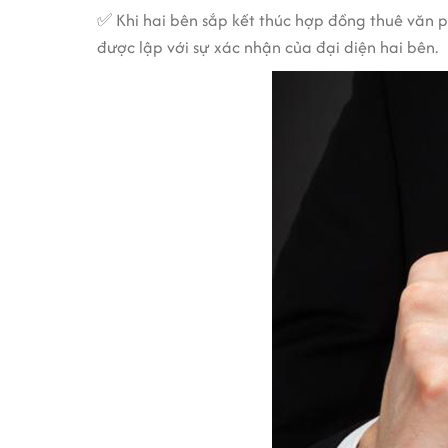
✅ Khi hai bên sắp kết thúc hợp đồng thuê văn p
được lập với sự xác nhận của đại diện hai bên.