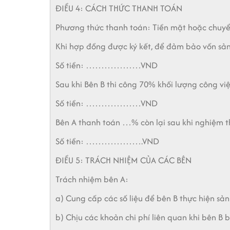
ĐIỀU 4: CÁCH THỨC THANH TOÁN
Phương thức thanh toán: Tiền mặt hoặc chuyể
Khi hợp đồng được ký kết, để đảm bảo vốn sản
Số tiền: ………………VND
Sau khi Bên B thi công 70% khối lượng công vi
Số tiền: ………………VND
Bên A thanh toán …% còn lại sau khi nghiệm t
Số tiền: ……………….VND
ĐIỀU 5: TRÁCH NHIỆM CỦA CÁC BÊN
Trách nhiệm bên A:
a) Cung cấp các số liệu để bên B thực hiện sản
b) Chịu các khoản chi phí liên quan khi bên 