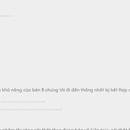
………
 khả năng của bên B chúng tôi đi đến thống nhất ký kết Hợp đ
………………………….
……….……………………………….
n phẩm thi công nội thất theo đúng bản vẽ kiến trúc, nội thấ