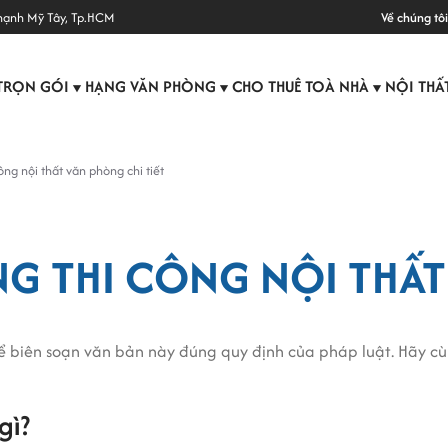
hạnh Mỹ Tây, Tp.HCM
Về chúng tôi
TRỌN GÓI
HẠNG VĂN PHÒNG
CHO THUÊ TOÀ NHÀ
NỘI THẤ
▼
▼
▼
ng nội thất văn phòng chi tiết
NG THI CÔNG NỘI THẤ
ể biên soạn văn bản này đúng quy định của pháp luật. Hãy cù
gì?