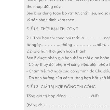
theo hợp đồng này.
Bên B sử dụng toàn bộ vật tư, chất liệu, mã số
ký xác nhận đính kèm theo.
ĐIỀU 2: THỜI HẠN THI CÔNG
2.1. Thời hạn thi công nội thất là …………..ng
từ ngày………….., tháng……………., năm…
2.2. Gia hạn thời gian hoàn thành
Bên B được phép gia hạn thêm thời gian hoàn 
- Có sự thay đổi phạm vi công việc, biện pháp
- Chậm trễ, trở ngại của công trình do Chủ đầ
- Do ảnh hưởng của các trường hợp bất khả kháng
ĐIỀU 3: GIÁ TRỊ HỢP ĐỒNG THI CÔNG
Tổng giá trị Hợp đồng ……………. VNĐ
(Bằng chữ : …………………………………….....