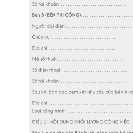
Số tài khoản:……………………………….
Bên B (BÊN THI CÔNG):
………………………
Người đại diện:……………………………….
Chức vụ:……………………………….
Địa chỉ:……………………………….
Mã số thuế:……………………………….
Số điện thoại:……………………………….
Số tài khoản:……………………………….
Sau khi bàn bạc, xem xét nhu cầu của bên A và
Địa chỉ:……………………………….……
Loại công trình:………………………
ĐIỀU 1: NỘI DUNG KHỐI LƯỢNG CÔNG VIỆC
Bên A giao cho bên B thầu thi công toàn bộ sả