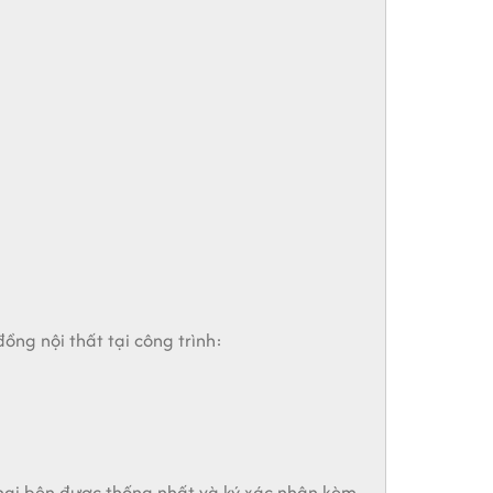
ồng nội thất tại công trình:
t hai bên được thống nhất và ký xác nhận kèm