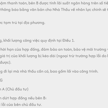
ậm thanh toán, bên B được tính lãi suất ngân hàng trên số ti
thông báo bằng văn bản cho Nhà Thầu về nhân lực chính sẽ t
c tạm trú tại địa phương.
g, khối lượng công việc quy định tại Điều 1.
thời hạn của hợp đồng, đảm bảo an toàn, bảo vệ môi trường
iá trị của khối lượng bị kéo dài (ngoại trừ trường hợp lỗi d
được).
ng đi lại mà nhà thầu cần có, bao gồm lối vào công trình.
NG
 A (Chủ đầu tư)
 dứt hợp đồng nếu bên B:
 lỗi của bên chủ đầu tư.