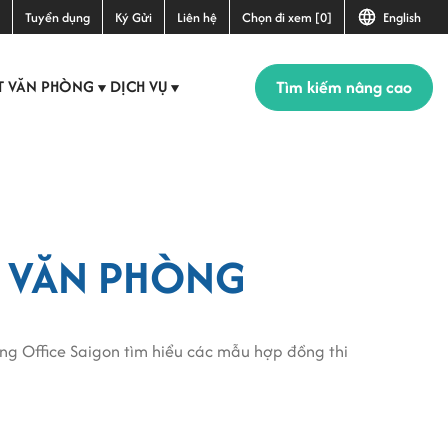
Tuyển dụng
Ký Gửi
Liên hệ
Chọn đi xem [0]
English
Tìm kiếm nâng cao
T VĂN PHÒNG
DỊCH VỤ
▼
▼
T VĂN PHÒNG
ng Office Saigon tìm hiểu các mẫu hợp đồng thi