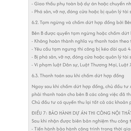
- Giao thầu phụ toàn bộ dự án hoặc chuyển n
- Phá sản, vỡ nợ, đóng cửa hoặc bị quản lý tài 
6.2. Tạm ngừng và chấm dứt hợp đồng bởi Bên 
Bên B được quyền tạm ngừng hoặc chấm dứt 
- Không hoàn thành nghĩa vụ thanh toán theo
- Yêu cầu tạm ngưng thi công bị kéo dài quá 4
- Bị phá sản, vỡ nợ, đóng cửa hoặc quản lý tài 
- Vi phạm luật Dân sự, Luật Thương Mại, Luậ
6.3. Thanh toán sau khi chấm dứt hợp đồng
Ngay sau khi chấm dứt hợp đồng, chủ đầu tư xem
phải thanh toán cho bên B các công việc đã t
Chủ đầu tư có quyền thu lại tất cả các khoản 
ĐIỀU 7: BẢO HÀNH DỰ ÁN THI CÔNG NỘI THẤ
Sau khi nhận được biên bản nghiệm thu công t
- Tiến hành bảo hành công trình trong thời gia