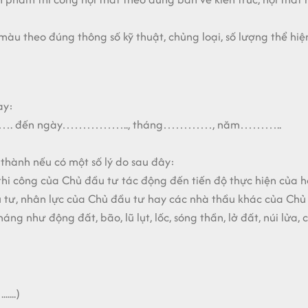
 màu theo đúng thông số kỹ thuật, chủng loại, số lượng thể hi
ày:
…. đến ngày…………….., tháng…………, năm………..
thành nếu có một số lý do sau đây:
 thi công của Chủ đầu tư tác động đến tiến độ thực hiện của 
u tư, nhân lực của Chủ đầu tư hay các nhà thầu khác của Chủ
 như động đất, bão, lũ lụt, lốc, sóng thần, lở đất, núi lửa, ch
..)