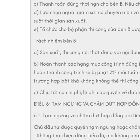
c) Thanh toán đúng thời hạn cho bên B. Nếu ch
d) Lựa chọn người giám sát có chuyên môn và 
suốt thời gian sản xuất.
e) Tổ chức cho bộ phận thi công của bên B đượ
Trách nhiệm bên B:
a) Sản xuất, thi công nội thất đúng với nội dun
b) Hoàn thành các hạng mục công trình đúng 
hoàn thành công trình sẽ bị phạt 2% mỗi tuần g
trường hợp bất khả kháng không thể thi công 
c) Chịu tất cả chi phí, lệ phí các quyền về đườ
ĐIỀU 6: TẠM NGỪNG VÀ CHẤM DỨT HỢP ĐỒ
6.1. Tạm ngừng và chấm dứt hợp đồng bởi Bên
Chủ đầu tư được quyền tạm ngừng hoặc chấm
- Không thực hiện đúng tiến độ, mà không phải