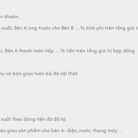
n khoản.
 xuất, Bên A ứng trước cho Bên B …% kinh phí trên tổng giá t
ệc, Bên A thanh toán tiếp …% tiền trên tổng giá trị hợp đồng
hu và bàn giao toàn bộ đồ nội thất
 xuất theo đúng tiến độ đã ký.
B bàn giao sản phẩm cho bên A: điện, nước, thang máy…