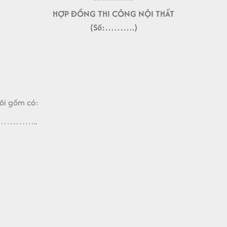
**********
HỢP ĐỒNG THI CÔNG NỘI THẤT
(Số:……….)
i gồm có:
………..