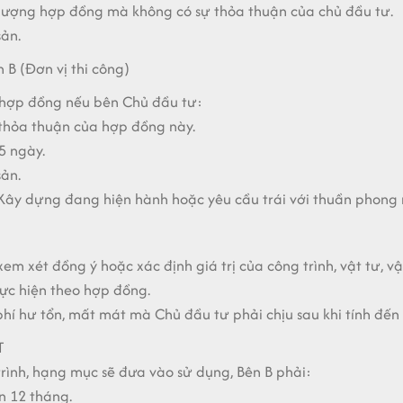
hượng hợp đồng mà không có sự thỏa thuận của chủ đầu tư.
sản.
B (Đơn vị thi công)
hợp đồng nếu bên Chủ đầu tư:
 thỏa thuận của hợp đồng này.
5 ngày.
sản.
t Xây dựng đang hiện hành hoặc yêu cầu trái với thuần phon
 xét đồng ý hoặc xác định giá trị của công trình, vật tư, vật
hực hiện theo hợp đồng.
phí hư tổn, mất mát mà Chủ đầu tư phải chịu sau khi tính đến 
T
rình, hạng mục sẽ đưa vào sử dụng, Bên B phải:
n 12 tháng.