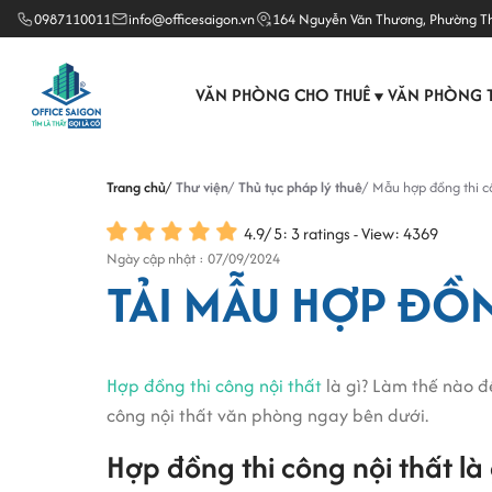
0987110011
info@officesaigon.vn
164 Nguyễn Văn Thương, Phường T
VĂN PHÒNG CHO THUÊ
VĂN PHÒNG 
▼
Trang chủ
Thư viện
Thủ tục pháp lý thuê
Mẫu hợp đồng thi cô
4.9
/
5
:
3
ratings - View: 4369
Ngày cập nhật : 07/09/2024
TẢI MẪU HỢP ĐỒ
Hợp đồng thi công nội thất
là gì? Làm thế nào đ
công nội thất văn phòng ngay bên dưới.
Hợp đồng thi công nội thất là 