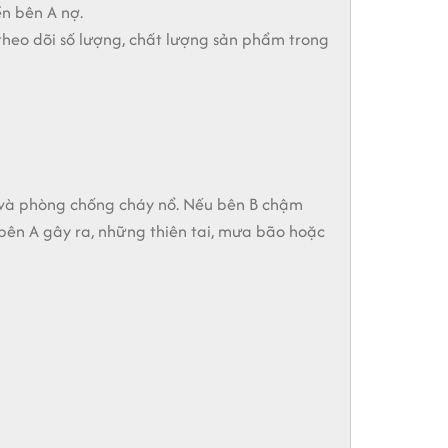
ền bên A nợ.
heo dõi số lượng, chất lượng sản phẩm trong
 và phòng chống cháy nổ. Nếu bên B chậm
o bên A gây ra, những thiên tai, mưa bão hoặc