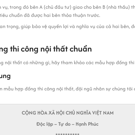
 vụ, trong đó bên A (chủ đầu tư) giao cho bên B (nhà thầu) thự
 tiêu chuẩn đã được hai bên thỏa thuận trước.
uan trọng, giúp bảo vệ quyền lợi và nghĩa vụ của cả hai bên, 
 thi công nội thất chuẩn
 nội thất có những gì, hãy tham khảo các mẫu hợp đồng thi 
hung
mẫu hợp đồng thi công nội thất, đội ngũ nhân sự chúng tôi 
CỘNG HÒA XÃ HỘI CHỦ NGHĨA VIỆT NAM
Độc lập – Tự do – Hạnh Phúc